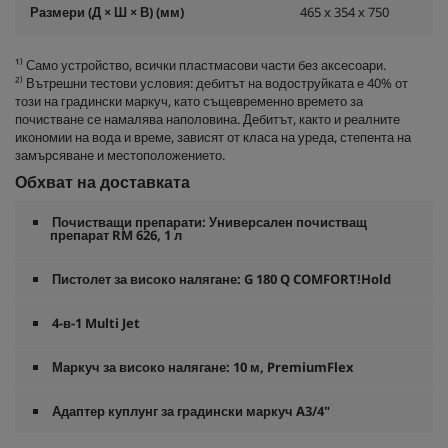
Размери (Д × Ш × В) (мм)
465 x 354 x 750
¹⁾ Само устройство, всички пластмасови части без аксесоари.
²⁾ Вътрешни тестови условия: дебитът на водоструйката е 40% от
този на градински маркуч, като същевременно времето за
почистване се намалява наполовина. Дебитът, както и реалните
икономии на вода и време, зависят от класа на уреда, степента на
замърсяване и местоположението.
Обхват на доставката
Почистващи препарати: Универсален почистващ
препарат RM 626, 1 л
Пистолет за високо налягане: G 180 Q COMFORT!Hold
4-в-1 Multi Jet
Маркуч за високо налягане: 10 м,
PremiumFlex
Адаптер куплунг за градински маркуч A3/4"