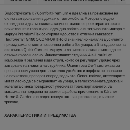
Водоструйката K 7 Comfort Premium е идеална за премахване на
силни замърсявания в дома и от автомобила. Моторът с водно
охлаждане и дълъг експлоатационен живот е проектиран за чести
почиствания и гарантира надеждна работа, а интегрираната макара с
маркуч
PremiumFlex
осигурява удобство и отлична гъвкавост.
Пистолетът G 180 Q COMFORT!Hold значително намалява усилието
при задържане, което позволява работа без умора, а благодарение на
системата
Quick Connect
маркучът за високо налягане може да се
свърже бързо и лесно. Инновативният струйник 4-в-1 multi jet
комбинира 4 различни вида струя, които се регулират удобно чрез
завъртане на главата на струйника. Освен това 2-в-1 системата за
препарат осигурява допълнително удобство и перфектно нанасяне
на почистващ препарат според задачата. Освен кабела, аксесоарите
могат лесно да се съхраняват на уреда, а телескопичната дръжка и
колелата с мека повърхност улесняват транспортирането. За
максимална подкрепа по време на работа приложението Kärcher
Home & Garden с вграден консултант за приложения, съвети и
трикове.
ХАРАКТЕРИСТИКИ И ПРЕДИМСТВА