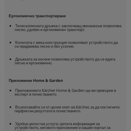
Ергономично транспортиране
Телескопичната дръжка с заключващ механизъм позволява
лесен, удобен и ергономичен транспорт.
Колелата с мека конструкция позволяват устройството да
се придвижва лесно и без усилие.
Дръжката за носене позволява устройството да се вдига
лесно и ергономично.
Приложение Home & Garden
Приложението Kärcher Home & Garden ще ви превърне в
експерт в почистването.
Възползвайте се от целия опит на Kärcher, за да постигнете
перфектни резултати в почистването.
Удобна цялостна услуга: цялата информация за
устройството, неговото приложение и нашия портал за