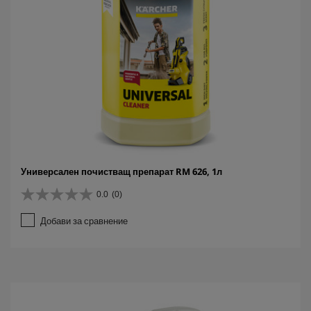
Универсален почистващ препарат RM 626, 1л
0.0
(0)
0
.
Добави за сравнение
0
о
т
5
з
в
е