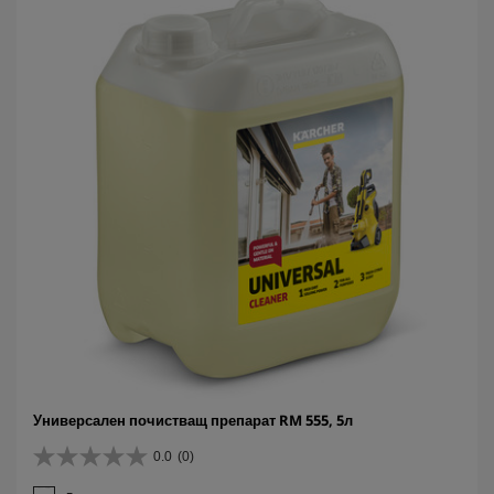
з
д
и
.
Универсален почистващ препарат RM 555, 5л
0.0
(0)
0
.