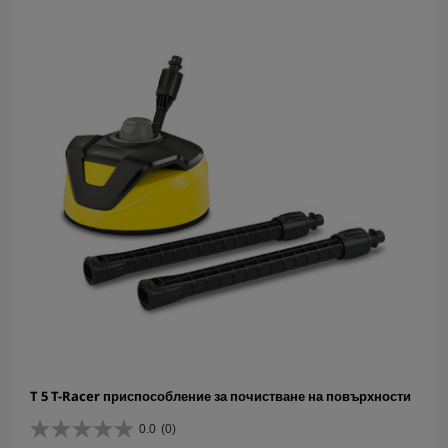
з
д
и
.
T 5 T-Racer приспособление за почистване на повърхности
0.0
(0)
0