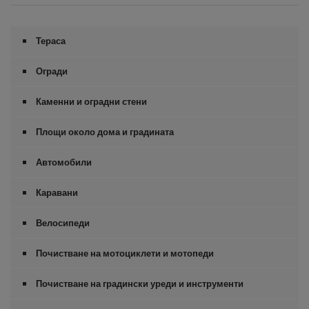
n
d
s
o
Тераса
f
0
s
Огради
e
c
Каменни и оградни стени
o
n
d
Площи около дома и градината
s
Автомобили
Каравани
Велосипеди
Почистване на мотоциклети и мотопеди
Почистване на градински уреди и инструменти