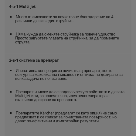
4-в-1 Multi Jet
Много възможности за почистване благодарение на 4
различни дюзи в един струйник.
Няма нужда да сменяте струйника за повече удобство.
Просто завъртете главата на струйника, за да промените
струята.
2-в-1 система за препарат
Иновативна концепция за почистващ препарат, която
осигурява максимална гъвкавост и оптимално дозиране за
всяка задача по почистване.
Препаратът може да се подава чрез устройството и дюзата
Multi Jet или, за повече пяна, чрез пеногенератора с
включено дозиране на препарата.
Препаратите Kärcher (предлагат се като опция) не само
предпазват и се грижат за почистваната повърхност, но
дават по-ефективни и дълготрайни резултати.