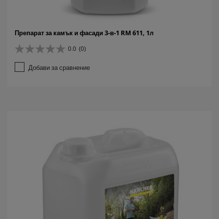
Препарат за камък и фасади 3-в-1 RM 611, 1л
0.0
(0)
0
.
Добави за сравнение
0
о
т
5
з
в
е
з
д
и
.