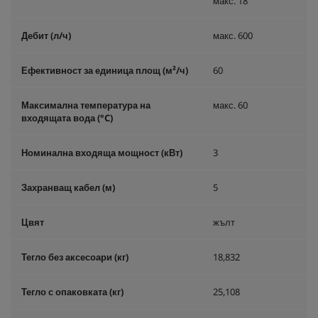
макс. 18
Дебит (л/ч)
макс. 600
Ефективност за единица площ (м²/ч)
60
Максимална температура на
макс. 60
входящата вода (°C)
Номинална входяща мощност (кВт)
3
Захранващ кабел (м)
5
Цвят
жълт
Тегло без аксесоари (кг)
18,832
Тегло с опаковката (кг)
25,108