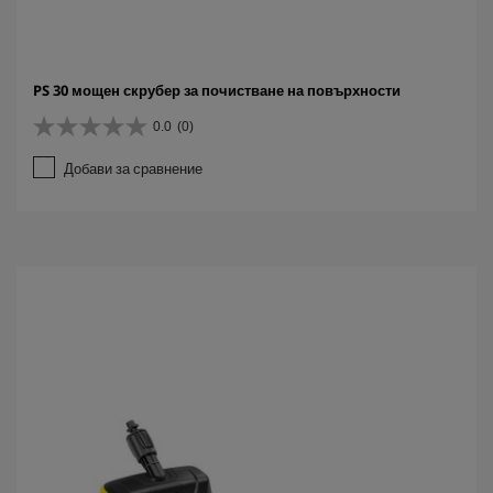
PS 30 мощен скрубер за почистване на повърхности
0.0
(0)
0
.
Добави за сравнение
0
о
т
5
з
в
е
з
д
и
.