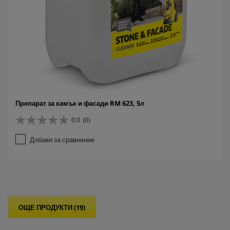
Препарат за камък и фасади RM 623, 5л
0.0
(0)
0
.
Добави за сравнение
0
о
т
5
з
в
е
ОЩЕ ПРОДУКТИ (19)
з
д
и