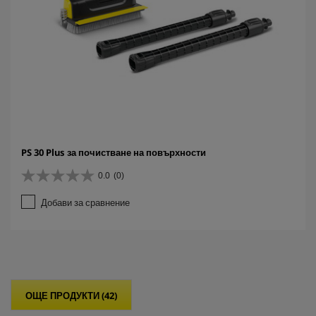
PS 30 Plus за почистване на повърхности
0.0
(0)
0
.
Добави за сравнение
0
о
т
5
з
в
е
ОЩЕ ПРОДУКТИ (42)
з
д