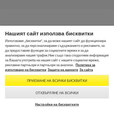
.
Нашият сайт използва бисквитки
Използваме „бисквитки“, за да може нашият сайт да функционира
правилно, за да персонализираме съдържанието и рекламите, за
да предоставим функции за социалните мрежи и за да
анализираме нашия трафик.Ние също така споделяме информация
ПРОМОЦИЯ
за Вашата употреба на нашия сайт с нашите социални мрежи,
рекламни партньори и партньори за анализи.
Политика за
Предложението е валидно за
използване на бисквитки
Защита на данните
периода 01.08.-31.08.2026 г.
За сайта
Научи повече
ПРИЕМАНЕ НА ВСИЧКИ БИСКВИТКИ
ОТХВЪРЛЯНЕ НА ВСИЧКИ
Настройки на бисквитките
Изображенията с този етикет са създадени с изкуствен интелект (AI)