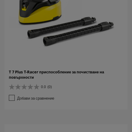
T 7 Plus T-Racer приспособление за почистване на
повърхности
0.0
(0)
0
.
Добави за сравнение
0
о
т
5
з
в
е