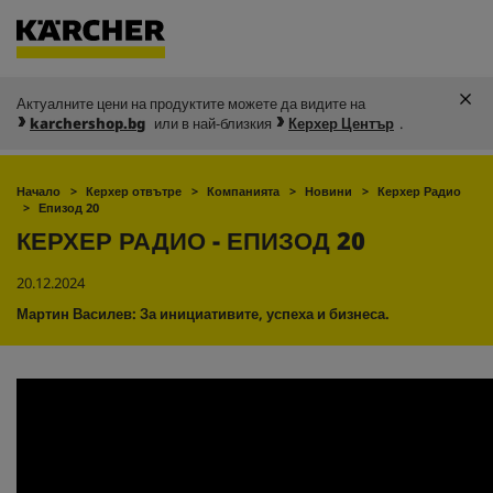
Актуалните цени на продуктите можете да видите на
karchershop.bg
или в най-близкия
Керхер Център
.
Начало
Керхер отвътре
Компанията
Новини
Керхер Радио
Епизод 20
КЕРХЕР РАДИО - ЕПИЗОД 20
20.12.2024
Мартин Василев: За инициативите, успеха и бизнеса.