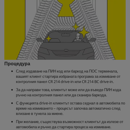
Процедура
След издаване на ПИН код или баркод на ПОС терминала,
вашият клиент стартира избраната програма за измиване от
контролния панел CR 214 drive-in или CR 214 BC drive-in.
За да направи това, клиентът може или да въведе ПИН кода
ръчно на контролния панел или да сканира баркода.
С функцията drive-in клиентът остава седнал в автомобила по
време на измиването – процесът започва автоматично след
влизане в тунела за миене.
При желание, съществува възможност клиентът да излезе от
автомобила и ръчно да стартира процеса на измиване.