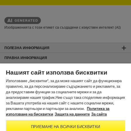
Изображенията с този етикет са създадени с изкуствен интелект (AI)
ПОЛЕЗНА ИНФОРМАЦИЯ
ПРАВНА ИНФОРМАЦИЯ
Общи търговски условия
Нашият сайт използва бисквитки
За сайта
Използваме „бисквитки“, за да може нашият сайт да функционира
Защита на данните
правилно, за да персонализираме съдържанието и рекламите, за
Използване на бисквитки
да предоставим функции за социалните мрежи и за да
Карта на сайта
анализираме нашия трафик.Ние също така споделяме информация
Информация за изхвърляне и приемане обратно
за Вашата употреба на нашия сайт с нашите социални мрежи,
рекламни партньори и партньори за анализи.
Политика за
Noto License Statement
използване на бисквитки
Защита на данните
За сайта
ЗА КОНТАКТИ
ПРИЕМАНЕ НА ВСИЧКИ БИСКВИТКИ
В СОЦИАЛНИТЕ МРЕЖИ