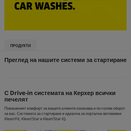
0
s
e
ПРОДУКТИ
c
o
n
Преглед на нашите системи за стартиране
d
s
o
f
0
s
e
С Drive-in системата на Керхер всички
c
печелят
o
n
d
Повишеният комфорт за вашите клиенти означава и по-голям оборот
s
за вас. Системата за стартиране е идеална за портални автомивки
Klean!Fit
, Klean!Star и Klean!Star iQ.