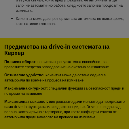
и звуков сигнал, който предупреждава, че автомивката ще
започне автоматично работа, след което започва процесът на
измиване.
Клиентът може да спре порталната автомивка по всяко време,
като натисне клаксона.
Предимства на drive-in системата на
Керхер
По-висок оборот:
по-висока пропускателна способност за
превозните средства благодарение на система за изчакване
Оптимално удобство:
клиентът може да остане седнал в
автомобила по време на процеса на измиване
Максимална сигурност:
специални функции за безопасност преди и
по време на измиване
Максимална гъвкавост:
вие решавате дали желаете да предложите
само drive-in функцията или и двете опции, т.е. Drive-in с водач зад
волана, както и ръчно стартиране, при което шофьорът излиза от
автомобила преди началото на процеса на измиване