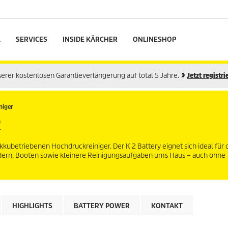
L
SERVICES
INSIDE KÄRCHER
ONLINESHOP
nserer kostenlosen Garantieverlängerung auf total 5 Jahre.
Jetzt registri
niger
R
ubetriebenen Hochdruckreiniger. Der K 2 Battery eignet sich ideal für 
rädern, Booten sowie kleinere Reinigungsaufgaben ums Haus – auch ohne
HIGHLIGHTS
BATTERY POWER
KONTAKT