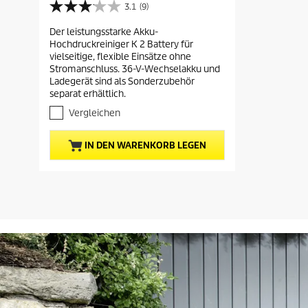
t
3.1
(9)
3
u
.
Der leistungsstarke Akku-
e
1
Hochdruckreiniger K 2 Battery für
v
l
vielseitige, flexible Einsätze ohne
o
l
Stromanschluss. 36-V-Wechselakku und
n
e
Ladegerät sind als Sonderzubehör
5
separat erhältlich.
r
S
t
P
Vergleichen
e
r
r
e
IN DEN WARENKORB LEGEN
n
i
e
s
n
.
d
9
e
B
s
e
P
w
e
r
r
o
t
d
u
u
n