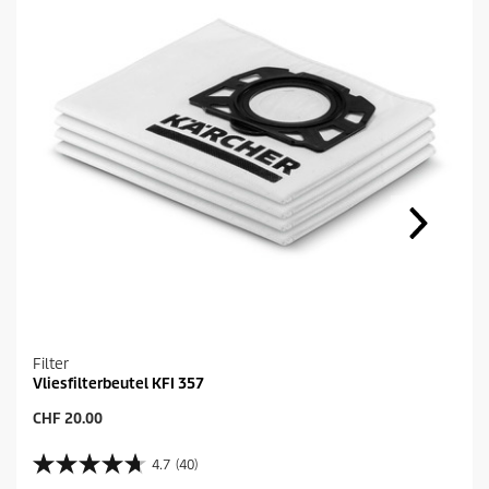
s
Filter
Vliesfilterbeutel KFI 357
A
CHF 20.00
k
t
4.7
(40)
4
u