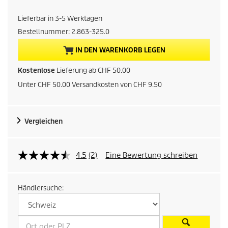
t
Lieferbar in 3-5 Werktagen
u
Bestellnummer:
2.863-325.0
e
IN DEN WARENKORB LEGEN
l
Kostenlose
Lieferung ab CHF 50.00
Unter CHF 50.00 Versandkosten von CHF 9.50
l
e
Vergleichen
r
P
4.5
(2)
Eine Bewertung schreiben
r
Händlersuche:
e
i