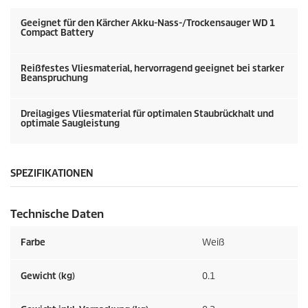
e
n
Geeignet für den Kärcher Akku-Nass-/Trockensauger WD 1
Compact Battery
Reißfestes Vliesmaterial, hervorragend geeignet bei starker
Beanspruchung
Dreilagiges Vliesmaterial für optimalen Staubrückhalt und
optimale Saugleistung
SPEZIFIKATIONEN
Technische Daten
Farbe
Weiß
Gewicht (kg)
0.1