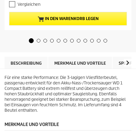
.
e
Vergleichen
7
l
v
l
o
e
IN DEN WARENKORB LEGEN
n
r
5
P
S
r
t
e
e
i
r
s
n
d
e
e
BESCHREIBUNG
MERKMALE UND VORTEILE
SPEZIFI
n
s
.
P
4
Für eine starke Performance: Die 3-lagigen Vliesfilterbeutel,
r
0
passgenau entwickelt für den Akku-Nass-/Trockensauger WD 1
o
B
Compact Battery sind extrem reißfest und überzeugen durch
d
e
hohen Staubrückhalt und optimaler Saugleistung. Ebenfalls
u
w
hervorragend geeignet bei starker Beanspruchung, zum Beispiel
k
e
bei Einsaugen von feuchtem Schmutz. Im Lieferumfang sind 4
t
r
Beutel enthalten.
s
t
u
MERKMALE UND VORTEILE
n
g