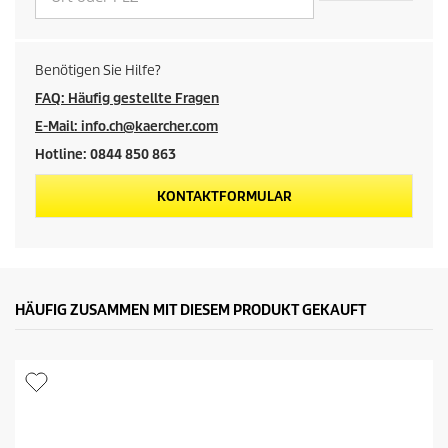
s
d
Benötigen Sie Hilfe?
e
FAQ: Häufig gestellte Fragen
E-Mail: info.ch@kaercher.com
s
Hotline: 0844 850 863
P
KONTAKTFORMULAR
r
o
d
HÄUFIG ZUSAMMEN MIT DIESEM PRODUKT GEKAUFT
u
k
t