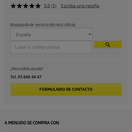
u
5.0
(1)
Escriba una reseña
a
Búsqueda de servicio técnico oficial:
l
d
e
p
¿Necesitas ayuda?
r
Tel. 93 846 44 47
o
FORMULARIO DE CONTACTO
d
u
A MENUDO SE COMPRA CON
c