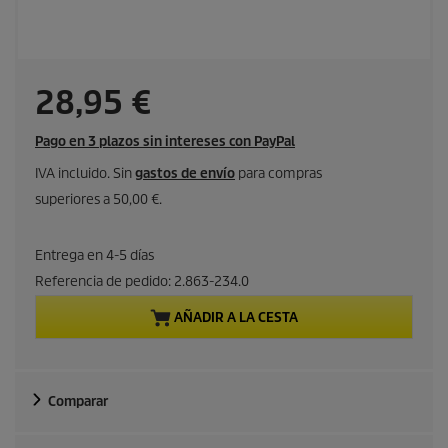
P
28,95 €
r
Pago en 3 plazos sin intereses con PayPal
e
IVA incluido. Sin
gastos de envío
para compras
superiores a 50,00 €.
c
i
Entrega en 4-5 días
Referencia de pedido:
2.863-234.0
o
AÑADIR A LA CESTA
a
c
Comparar
t