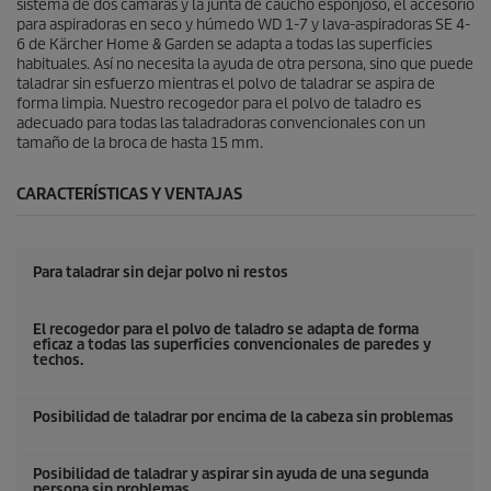
e
sistema de dos cámaras y la junta de caucho esponjoso, el accesorio
ñ
para aspiradoras en seco y húmedo WD 1-7 y lava-aspiradoras SE 4-
a
6 de Kärcher Home & Garden se adapta a todas las superficies
s
habituales. Así no necesita la ayuda de otra persona, sino que puede
taladrar sin esfuerzo mientras el polvo de taladrar se aspira de
forma limpia. Nuestro recogedor para el polvo de taladro es
adecuado para todas las taladradoras convencionales con un
tamaño de la broca de hasta 15 mm.
CARACTERÍSTICAS Y VENTAJAS
Para taladrar sin dejar polvo ni restos
El recogedor para el polvo de taladro se adapta de forma
eficaz a todas las superficies convencionales de paredes y
techos.
Posibilidad de taladrar por encima de la cabeza sin problemas
Posibilidad de taladrar y aspirar sin ayuda de una segunda
persona sin problemas