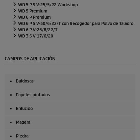
WD 5 P S V-25/5/22 Workshop
WD 5 Premium
WD 6 P Premium
WD 6 P S V-30/6/22/T con Recogedor para Polvo de Taladro
WD 6 P V-25/8/22/T
WD 3 S V-17/6/20
CAMPOS DE APLICACIÓN
Baldosas
Papeles pintados
Enlucido
Madera
Piedra