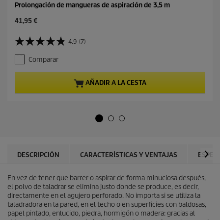
Prolongación de mangueras de aspiración de 3,5 m
P
41,95 €
r
e
4.9
(7)
4
c
.
i
Comparar
9
o
d
a
e
c
AÑADIR A LA CESTA
5
t
e
u
s
a
t
l
r
d
e
e
l
p
l
r
DESCRIPCIÓN
CARACTERÍSTICAS Y VENTAJAS
ESPEC
a
o
s
d
.
En vez de tener que barrer o aspirar de forma minuciosa después,
u
7
el polvo de taladrar se elimina justo donde se produce, es decir,
c
r
directamente en el agujero perforado. No importa si se utiliza la
t
e
taladradora en la pared, en el techo o en superficies con baldosas,
o
s
papel pintado, enlucido, piedra, hormigón o madera: gracias al