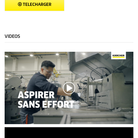
TELECHARGER
VIDEOS
0
s
e