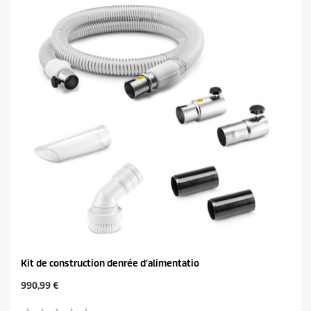
o
c
i
t
l
p
e
r
s
i
.
c
e
Kit de construction denrée d'alimentatio
C
990,99 €
u
r