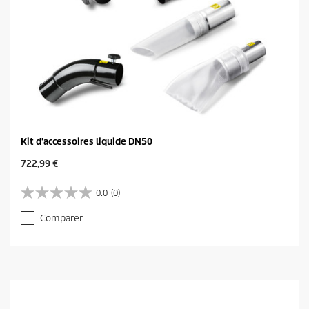
Kit d'accessoires liquide DN50
C
722,99 €
u
r
0.0
(0)
0
r
.
e
Comparer
0
n
s
t
u
p
r
r
5
o
é
d
t
u