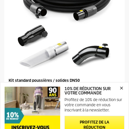
e
Kit standard poussières / solides DN50
10% DE RÉDUCTION SUR
C
740,99 €
VOTRE COMMANDE
u
Profitez de 10% de réduction sur
r
0.0
(0)
0
votre commande en vous
r
.
inscrivant à la newsletter.
e
Comparer
0
n
s
t
PROFITEZ DE LA
u
p
RÉDUCTION