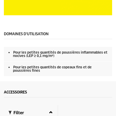
0
s
e
c
0
o
s
n
e
d
c
e
o
DOMAINES D'UTILISATION
s
n
d
e
s
Pour les petites quantités de poussières inflammables et
s
nocives (LEP ≥ 0,1 mg/m³)
u
r
0
Pour les petites quantités de copeaux fins et de
poussières fines
s
e
c
o
n
d
ACCESSOIRES
e
s
Filter