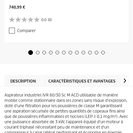
C
740,99 €
u
r
0.0
(0)
0
r
.
e
Comparer
0
n
s
t
u
p
r
r
5
o
é
d
t
u
o
c
i
t
l
DESCRIPTION
CARACTÉRISTIQUES ET AVANTAGES
SP
p
e
r
s
i
Aspirateur industriel IVR 60/30 Sc M ACD utilisable de manière
.
c
mobile comme stationnaire dans les zones sans risque d'explosion,
e
doté d'une filtration pour les poussières de classe M garantissant
une aspiration sécurisée de petites quantités de copeaux fins ainsi
que de poussières inflammables et nocives (LEP ≥ 0,1 mg/m³). Avec
une puissance absorbée de 3 kW, l'appareil équipé d'un moteur à
courant triphasé nécessitant peu de maintenance et d'un
compresseur à canal latéral performant et économe en énergie