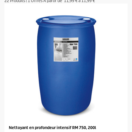
22
Produits
|
1
Offres A partir de
11,99 €
à
11,99 €
Nettoyant en profondeur intensif RM 750, 200l