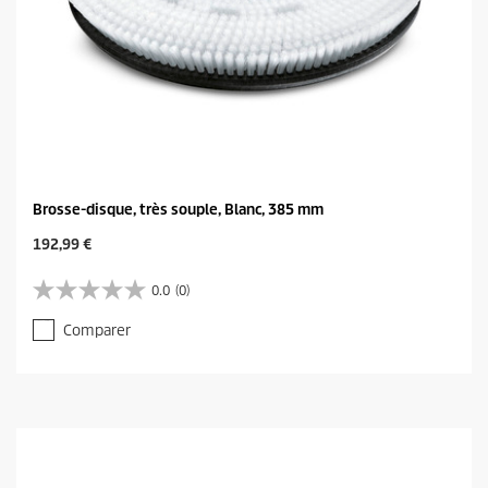
Brosse-disque, très souple, Blanc, 385 mm
C
192,99 €
u
r
0.0
(0)
0
r
.
e
Comparer
0
n
s
t
u
p
r
r
5
o
é
d
t
u
o
c