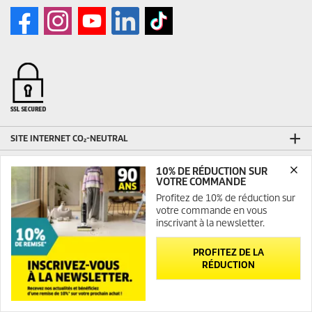
SITE INTERNET CO₂-NEUTRAL
CONTACT
10% DE RÉDUCTION SUR
VOTRE COMMANDE
INFORMATIONS GÉNÉRALES
Profitez de 10% de réduction sur
Abonnement Newsletter
votre commande en vous
inscrivant à la newsletter.
FAQ
Plan du site
PROFITEZ DE LA
INFORMATIONS LÉGALES
RÉDUCTION
Mentions légales
Médiateur
Newsletter
Contact