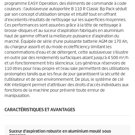
c
programme EASY Operation, des éléments de commande à code
e
couleurs : l'autolaveuse autoportée B 110 R Classic Bp Pack séduit
par son concept d'utilisation simple et intuitif tout en offrant
d'excellents résultats de nettoyage sur les superficies moyennes.
Ces performances sont assurées grâce à la tête de nettoyage à
brosse-disques et au suceur d'aspiration fabriqués en aluminium
haut de gamme offrant la meilleure puissance d'aspiration du
marché. Équipée de série d'une puissante batterie AGM de 170 Ah,
du chargeur assorti et du mode
eco!efficiency
limitant les
consommations d'eau et de détergent, cette autolaveuse s'illustre
en outre par des rendements surfaciques allant jusqu'à 4 500 m²/h
et un fonctionnement très silencieux. Les généreux réservoirs de
110 litres pour l'eau propre et l'eau sale permettent des utilisations
prolongées tandis que les feux de jour garantissent la sécurité de
l'utilisateur et de son environnement. De plus, le système de clé
KIK intelligent permet d'attribuer des droits d'accès individuels aux
fonctions de la machine pour prévenir toute erreur de
manipulation.
CARACTÉRISTIQUES ET AVANTAGES
Suceur d'aspiration robuste en aluminium moulé sous