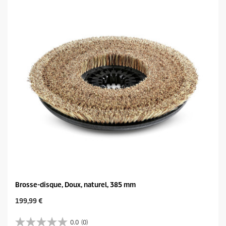
i
t
l
p
e
r
s
i
.
c
e
Brosse-disque, Doux, naturel, 385 mm
C
199,99 €
u
r
0.0
(0)