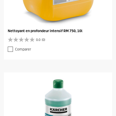
Nettoyant en profondeur intensif RM 750, 10l
0.0
(0)
0
.
Comparer
0
s
u
r
5
é
t
o
i
l
e
s
.