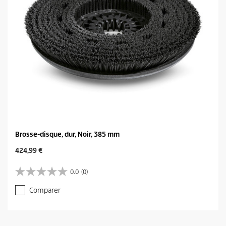
Brosse-disque, dur, Noir, 385 mm
C
424,99 €
u
r
0.0
(0)
0
r
.
e
Comparer
0
n
s
t
u
p
r
r