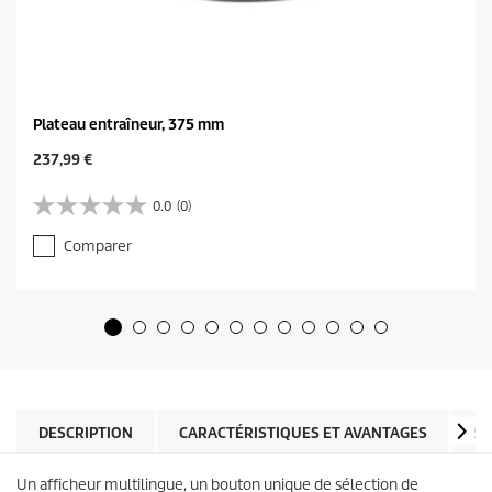
Plateau entraîneur, 375 mm
C
237,99 €
u
r
0.0
(0)
0
r
.
e
Comparer
0
n
s
t
u
p
r
r
5
o
é
d
t
u
o
c
i
t
l
DESCRIPTION
CARACTÉRISTIQUES ET AVANTAGES
SP
p
e
r
s
i
Un afficheur multilingue, un bouton unique de sélection de
.