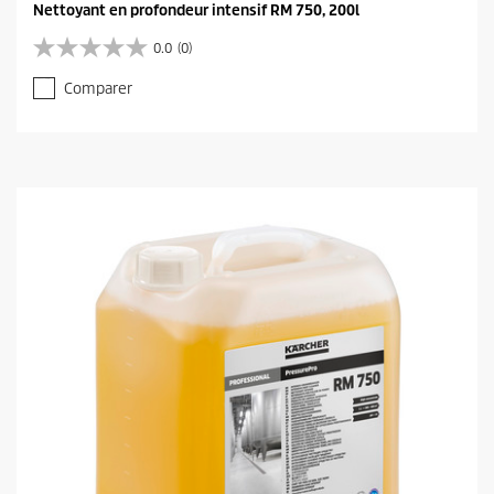
Nettoyant en profondeur intensif RM 750, 200l
0.0
(0)
0
.
Comparer
0
s
u
r
5
é
t
o
i
l
e
s
.