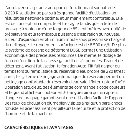
s
i
L'autolaveuse aspirante autoportée fonctionnant sur batterie
.
c
B 220 R se distingue par sa très grande facilité d'utilisation, un
e
résultat de nettoyage optimal et un maniement confortable. Elle
est de conception compacte et très agile tandis que la tête de
brossage à rouleaux d'une largeur de 85 centimètres avec unité de
prébalayage et la formidable puissance d'aspiration du nouveau
suceur d'aspiration en aluminium moulé sous pression se chargent
du nettoyage. Le rendement surfacique est de 8 500 m²/h. De plus,
le système de dosage de détergent DOSE permet une utilisation
économique des précieuses ressources. De même, le dosage de
l'eau en fonction de la vitesse garantit des économies d'eau et de
détergent. Avant l'utilisation, la fonction Auto-Fill fait gagner du
temps lors du remplissage du réservoir d'eau propre de 220 litres ;
après, le système de rinçage automatique du réservoir permet un
nettoyage confortable du réservoir d'eau sale. L'interrupteur EASY
Operation astucieux, des éléments de commande à code couleurs
et le grand afficheur couleur en 30 langues ainsi qu'un capteur
d'angle de braquage garantissent une utilisation facile de l'appareil.
Des feux de circulation diurnebien visibles ainsi qu'un pare-chocs
robuste en acier assurent par ailleurs la sécurité et la protection de
l'homme et de la machine.
CARACTÉRISTIQUES ET AVANTAGES