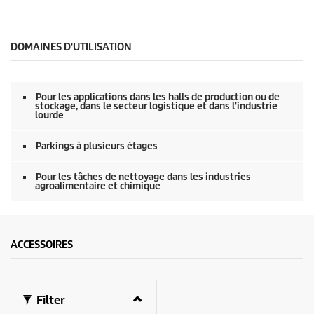
0
s
e
c
o
DOMAINES D'UTILISATION
n
d
s
o
Pour les applications dans les halls de production ou de
f
stockage, dans le secteur logistique et dans l'industrie
0
lourde
s
e
Parkings à plusieurs étages
c
o
n
Pour les tâches de nettoyage dans les industries
d
agroalimentaire et chimique
s
ACCESSOIRES
Filter