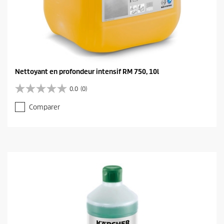
Nettoyant en profondeur intensif RM 750, 10l
0.0
(0)
0
.
Comparer
0
s
u
r
5
é
t
o
i
l
e
s
.