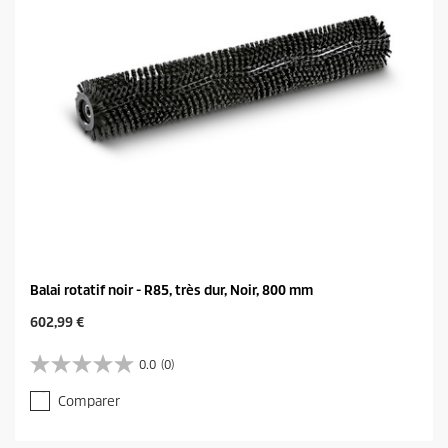
.
c
e
Balai rotatif noir - R85, très dur, Noir, 800 mm
C
602,99 €
u
r
0.0
(0)
0
r
.
e
Comparer
0
n
s
t
u
p