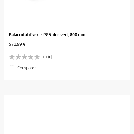
Balai rotatif vert - R85, dur, vert, 800 mm
C
571,99 €
u
r
0.0
(0)
0
r
.
e
Comparer
0
n
s
t
u
p
r
r
5
o
é
d
t
u
o
c
i
t
l
p
e
r
s
i