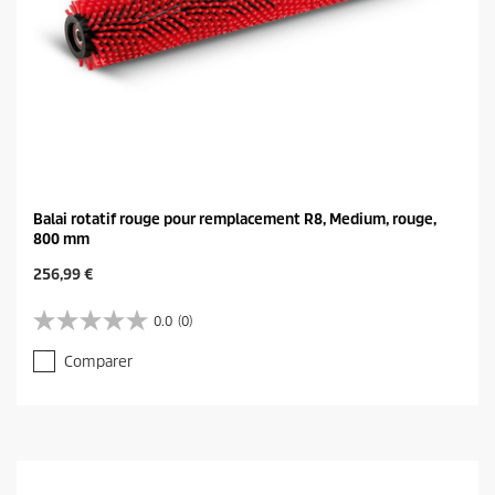
Balai rotatif rouge pour remplacement R8, Medium, rouge,
800 mm
C
256,99 €
u
r
0.0
(0)
0
r
.
e
Comparer
0
n
s
t
u
p
r
r
5
o
é
d
t
u