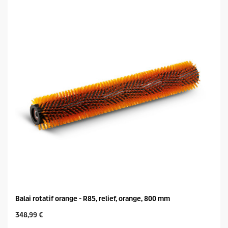
o
c
i
t
l
p
e
r
s
i
.
c
e
Balai rotatif orange - R85, relief, orange, 800 mm
C
348,99 €
u