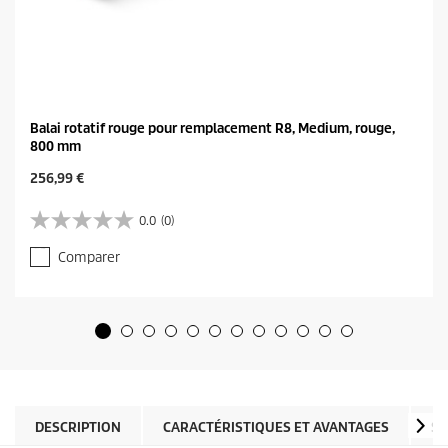
Balai rotatif rouge pour remplacement R8, Medium, rouge,
800 mm
C
256,99 €
u
r
0.0
(0)
0
r
.
e
Comparer
0
n
s
t
u
p
r
r
5
o
é
d
t
u
o
c
i
t
l
DESCRIPTION
CARACTÉRISTIQUES ET AVANTAGES
SP
p
e
r