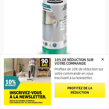
10% DE RÉDUCTION SUR
VOTRE COMMANDE
Nettoyant FloorPro CA 50 C Eco, 1l
Profitez de 10% de réduction sur
votre commande en vous
C
11,99 €
inscrivant à la newsletter.
u
r
1.0
(1)
1
PROFITEZ DE LA
r
.
RÉDUCTION
e
Comparer
0
n
s
t
u
Newsletter
Contact
p