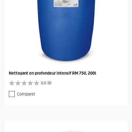
Nettoyant en profondeur intensif RM 750, 200l
0.0
(0)
0
.
Comparer
0
s
u
r
5
é
t