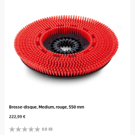
l
p
e
r
s
i
.
c
e
Brosse-disque, Medium, rouge, 550 mm
C
222,99 €
u
r
0.0
(0)
0
r