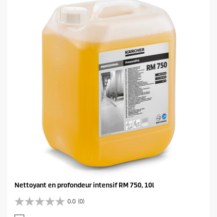
o
i
l
e
s
.
Nettoyant en profondeur intensif RM 750, 10l
0.0
(0)
0
.