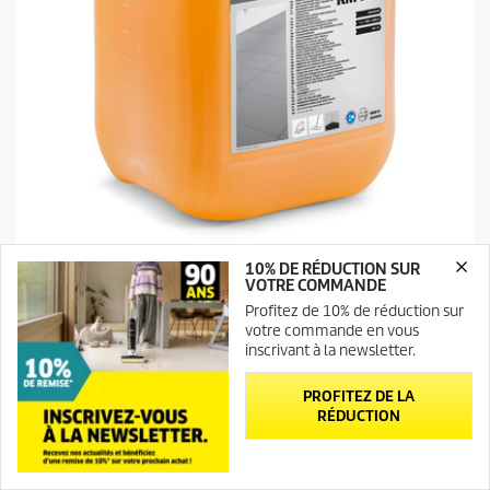
v
i
s
Nettoyant grès cérame FloorPro RM 753, 10l
10% DE RÉDUCTION SUR
VOTRE COMMANDE
0.0
(0)
0
Profitez de 10% de réduction sur
.
votre commande en vous
Comparer
0
inscrivant à la newsletter.
s
u
PROFITEZ DE LA
r
RÉDUCTION
5
é
t
Newsletter
Contact
MONTRER PLUS DE PRODUITS (18)
o