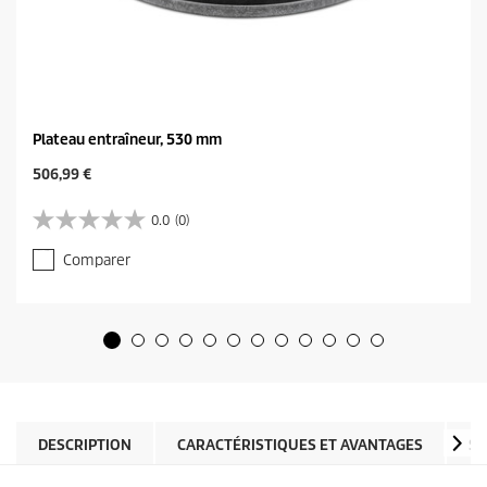
Plateau entraîneur, 530 mm
C
506,99 €
u
r
0.0
(0)
0
r
.
e
Comparer
0
n
s
t
u
p
r
r
5
o
é
d
t
u
o
c
i
t
l
DESCRIPTION
CARACTÉRISTIQUES ET AVANTAGES
SP
p
e
r
s
i