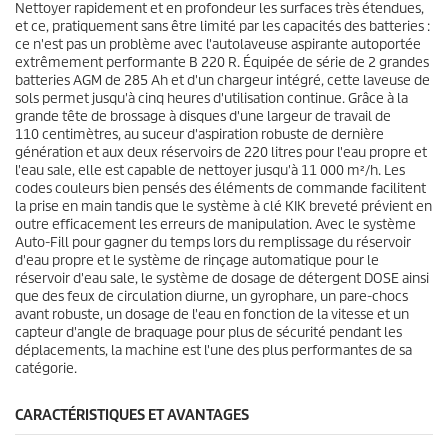
Nettoyer rapidement et en profondeur les surfaces très étendues,
.
c
et ce, pratiquement sans être limité par les capacités des batteries :
e
ce n'est pas un problème avec l'autolaveuse aspirante autoportée
extrêmement performante B 220 R. Équipée de série de 2 grandes
batteries AGM de 285 Ah et d'un chargeur intégré, cette laveuse de
sols permet jusqu'à cinq heures d'utilisation continue. Grâce à la
grande tête de brossage à disques d'une largeur de travail de
110 centimètres, au suceur d'aspiration robuste de dernière
génération et aux deux réservoirs de 220 litres pour l'eau propre et
l'eau sale, elle est capable de nettoyer jusqu'à 11 000 m²/h. Les
codes couleurs bien pensés des éléments de commande facilitent
la prise en main tandis que le système à clé KIK breveté prévient en
outre efficacement les erreurs de manipulation. Avec le système
Auto-Fill pour gagner du temps lors du remplissage du réservoir
d'eau propre et le système de rinçage automatique pour le
réservoir d'eau sale, le système de dosage de détergent DOSE ainsi
que des feux de circulation diurne, un gyrophare, un pare-chocs
avant robuste, un dosage de l'eau en fonction de la vitesse et un
capteur d'angle de braquage pour plus de sécurité pendant les
déplacements, la machine est l'une des plus performantes de sa
catégorie.
CARACTÉRISTIQUES ET AVANTAGES