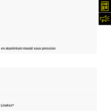
New
Con
e en aluminium moulé sous pression
: Linatex®