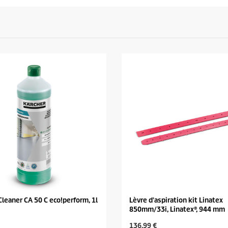
Cleaner CA 50 C eco!perform, 1l
Lèvre d'aspiration kit Linatex
850mm/33i, Linatex®, 944 mm
C
136,99 €