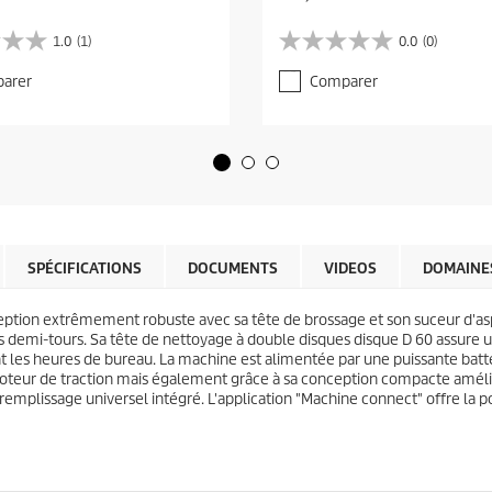
u
r
1.0
(1)
0.0
(0)
0
r
.
e
arer
Comparer
0
n
s
t
u
p
r
r
5
o
é
d
t
u
o
c
i
t
l
SPÉCIFICATIONS
DOCUMENTS
VIDEOS
DOMAINES
p
e
r
s
i
ception extrêmement robuste avec sa tête de brossage et son suceur d'as
.
c
 des demi-tours. Sa tête de nettoyage à double disques disque D 60 assur
e
 les heures de bureau. La machine est alimentée par une puissante batt
ur de traction mais également grâce à sa conception compacte améliora
e remplissage universel intégré. L'application "Machine connect" offre la 