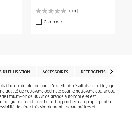
u
u
r
r
0.0
(0)
0
0
r
r
.
.
e
e
Comparer
0
0
n
n
s
s
t
t
u
u
p
p
r
r
r
r
5
5
o
o
é
é
d
d
t
t
u
u
o
o
c
c
i
i
t
t
l
l
 D'UTILISATION
ACCESSOIRES
DÉTERGENTS
AVIS
p
p
e
e
r
r
s
s
i
i
piration en aluminium pour d'excellents résultats de nettoyage
.
.
c
c
e une qualité de nettoyage optimale pour le nettoyage courant ou
e
e
erie lithium-ion de 80 Ah de grande autonomie et est
nt grandement la visibilité. L'appoint en eau propre peut se
possibilité de gérer très simplement les paramètres et