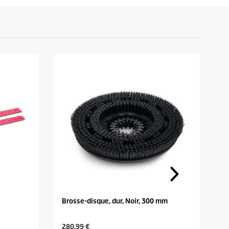
Brosse-disque, dur, Noir, 300 mm
Pa
C
C
280,99 €
8