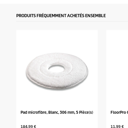
PRODUITS FRÉQUEMMENT ACHETÉS ENSEMBLE
Pad microfibre, Blanc, 306 mm, 5 Pièce(s)
FloorPro 
C
C
184,99 €
11,99 €