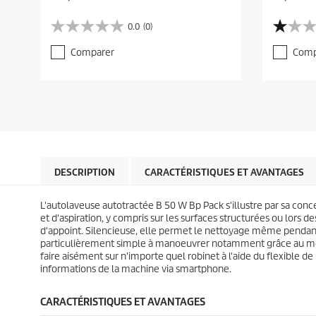
u
u
r
r
0.0
(0)
0
1
r
r
.
.
e
e
Comparer
Comp
0
0
n
n
s
s
t
t
u
u
p
p
r
r
r
r
5
5
o
o
é
é
d
d
t
t
u
u
o
o
c
c
i
i
t
t
l
l
DESCRIPTION
CARACTÉRISTIQUES ET AVANTAGES
p
p
e
e
r
r
s
s
i
i
L'autolaveuse autotractée B 50 W Bp Pack s'illustre par sa con
.
.
c
c
et d'aspiration, y compris sur les surfaces structurées ou lors
1
e
e
d'appoint. Silencieuse, elle permet le nettoyage même pendant
a
particulièrement simple à manoeuvrer notamment grâce au mote
v
faire aisément sur n'importe quel robinet à l'aide du flexible d
i
informations de la machine via smartphone.
s
CARACTÉRISTIQUES ET AVANTAGES