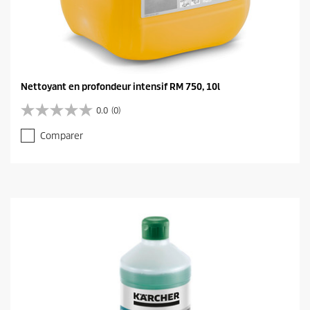
Nettoyant en profondeur intensif RM 750, 10l
0.0
(0)
0
.
Comparer
0
s
u
r
5
é
t
o
i
l
e
s
.