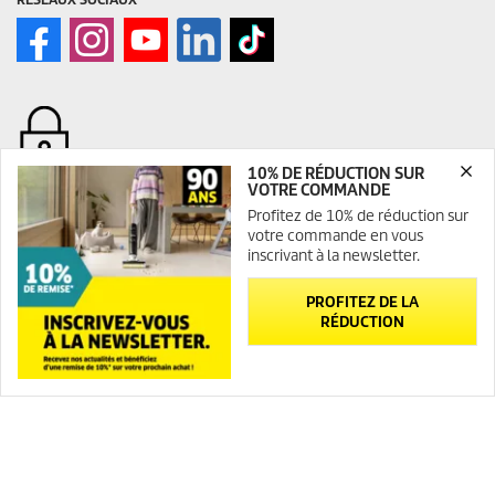
10% DE RÉDUCTION SUR
VOTRE COMMANDE
Profitez de 10% de réduction sur
SITE INTERNET CO₂-NEUTRAL
votre commande en vous
inscrivant à la newsletter.
CONTACT
PROFITEZ DE LA
INFORMATIONS GÉNÉRALES
RÉDUCTION
Abonnement Newsletter
FAQ
Newsletter
Contact
Plan du site
INFORMATIONS LÉGALES
Mentions légales
Médiateur