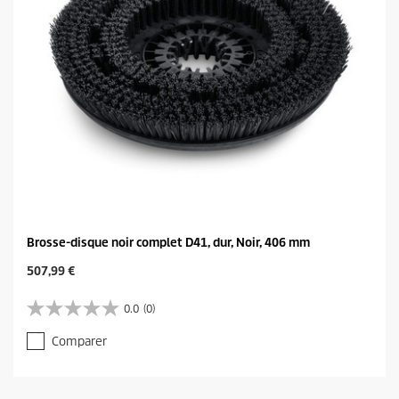
e
Brosse-disque noir complet D41, dur, Noir, 406 mm
C
507,99 €
u
r
0.0
(0)
0
r
.
e
Comparer
0
n
s
t
u
p
r
r