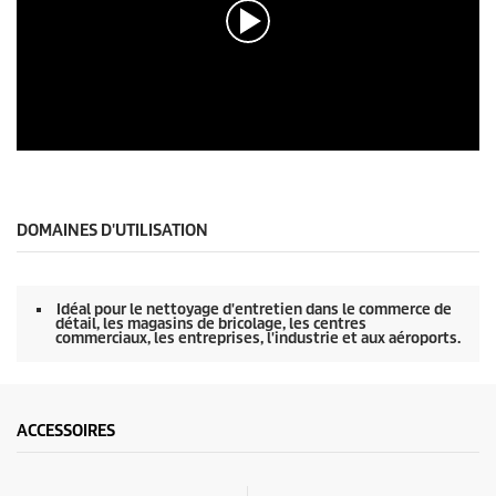
e
s
s
u
r
0
s
e
c
0
o
s
n
e
d
c
e
o
DOMAINES D'UTILISATION
s
n
d
e
s
Idéal pour le nettoyage d'entretien dans le commerce de
s
détail, les magasins de bricolage, les centres
u
commerciaux, les entreprises, l'industrie et aux aéroports.
r
0
s
e
c
ACCESSOIRES
o
n
d
e