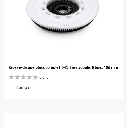
Brosse-disque blanc complet D41, très souple, Blanc, 406 mm
0.0
(0)
0
.
Comparer
0
s
u
r
5
é
t
o