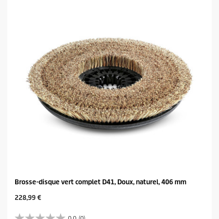
i
l
e
s
.
Brosse-disque vert complet D41, Doux, naturel, 406 mm
C
228,99 €
u
r
0.0
(0)