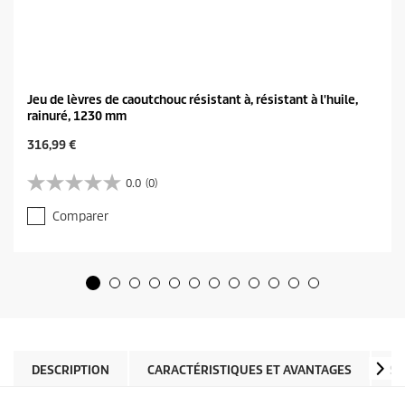
Jeu de lèvres de caoutchouc résistant à, résistant à l'huile,
rainuré, 1230 mm
C
316,99 €
u
r
0.0
(0)
0
r
.
e
Comparer
0
n
s
t
u
p
r
r
5
o
é
d
t
u
o
c
i
t
l
DESCRIPTION
CARACTÉRISTIQUES ET AVANTAGES
SP
p
e
r
s
i