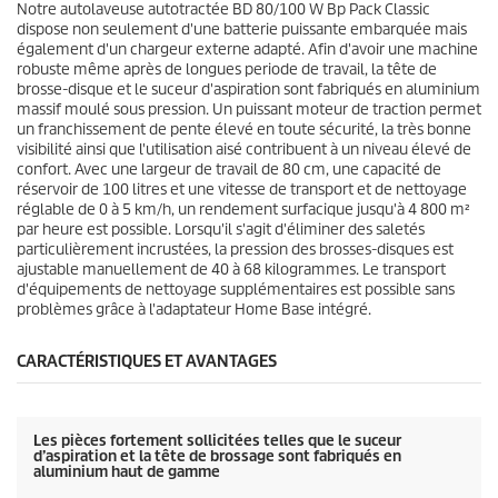
Notre autolaveuse autotractée BD 80/100 W Bp Pack Classic
.
c
dispose non seulement d'une batterie puissante embarquée mais
e
également d'un chargeur externe adapté. Afin d'avoir une machine
robuste même après de longues periode de travail, la tête de
brosse-disque et le suceur d'aspiration sont fabriqués en aluminium
massif moulé sous pression. Un puissant moteur de traction permet
un franchissement de pente élevé en toute sécurité, la très bonne
visibilité ainsi que l'utilisation aisé contribuent à un niveau élevé de
confort. Avec une largeur de travail de 80 cm, une capacité de
réservoir de 100 litres et une vitesse de transport et de nettoyage
réglable de 0 à 5 km/h, un rendement surfacique jusqu'à 4 800 m²
par heure est possible. Lorsqu'il s'agit d'éliminer des saletés
particulièrement incrustées, la pression des brosses-disques est
ajustable manuellement de 40 à 68 kilogrammes. Le transport
d'équipements de nettoyage supplémentaires est possible sans
problèmes grâce à l'adaptateur Home Base intégré.
CARACTÉRISTIQUES ET AVANTAGES
Les pièces fortement sollicitées telles que le suceur
d’aspiration et la tête de brossage sont fabriqués en
aluminium haut de gamme