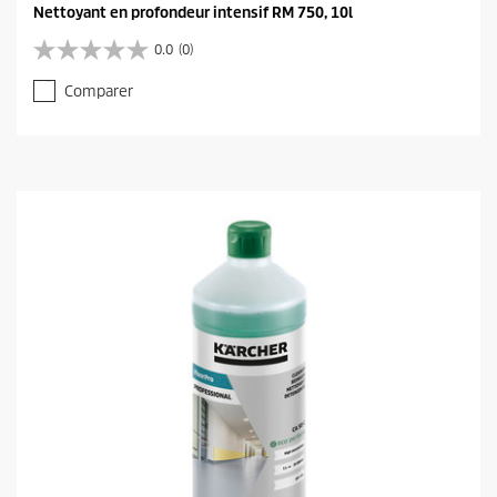
Nettoyant en profondeur intensif RM 750, 10l
0.0
(0)
0
.
Comparer
0
s
u
r
5
é
t
o
i
l
e
s
.