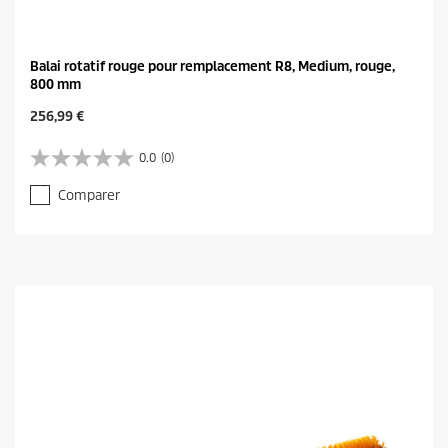
Balai rotatif rouge pour remplacement R8, Medium, rouge,
800 mm
C
256,99 €
u
r
0.0
(0)
0
r
.
e
Comparer
0
n
s
t
u
p
r
r
5
o
é
d
t
u
o
c
i
t
l
p
e
r
s
i
.
c
e