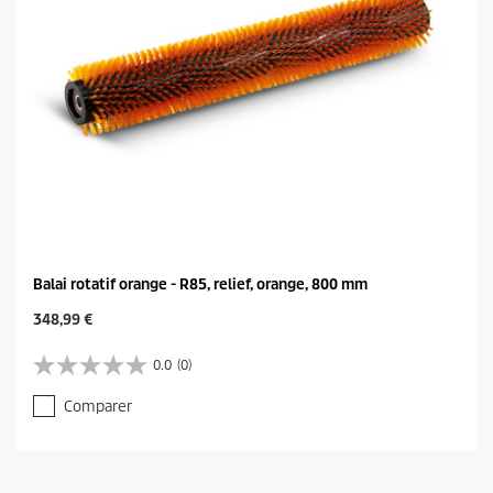
Balai rotatif orange - R85, relief, orange, 800 mm
C
348,99 €
u
r
0.0
(0)
0
r
.
e
Comparer
0
n
s
t
u
p
r
r
5