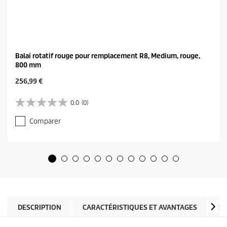
Balai rotatif rouge pour remplacement R8, Medium, rouge,
800 mm
C
256,99 €
u
r
0.0
(0)
0
r
.
e
Comparer
0
n
s
t
u
p
r
r
5
o
é
d
t
u
o
c
i
t
l
DESCRIPTION
CARACTÉRISTIQUES ET AVANTAGES
SP
p
e
r
s
i