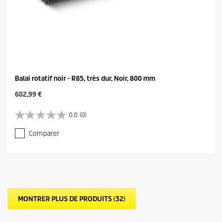
Balai rotatif noir - R85, très dur, Noir, 800 mm
C
602,99 €
u
r
0.0
(0)
0
r
.
e
Comparer
0
n
s
t
u
p
r
r
5
o
é
d
t
u
MONTRER PLUS DE PRODUITS (32)
o
c
i
t
l
p