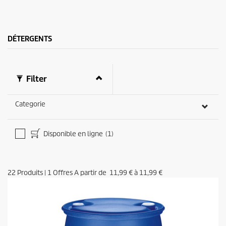
e
r
s
i
.
c
e
DÉTERGENTS
Filter
Categorie
Disponible en ligne
(1)
22
Produits
|
1
Offres A partir de
11,99 €
à
11,99 €