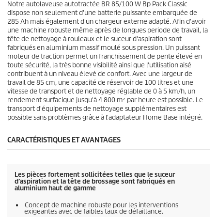
Notre autolaveuse autotractée BR 85/100 W Bp Pack Classic
.
c
dispose non seulement d'une batterie puissante embarquée de
e
285 Ah mais également d'un chargeur externe adapté. Afin d'avoir
une machine robuste même après de longues periode de travail, la
tête de nettoyage à rouleaux et le suceur d'aspiration sont
fabriqués en aluminium massif moulé sous pression. Un puissant
moteur de traction permet un franchissement de pente élevé en
toute sécurité, la très bonne visibilité ainsi que l'utilisation aisé
contribuent à un niveau élevé de confort. Avec une largeur de
travail de 85 cm, une capacité de réservoir de 100 litres et une
vitesse de transport et de nettoyage réglable de 0 à 5 km/h, un
rendement surfacique jusqu'à 4 800 m² par heure est possible. Le
transport d'équipements de nettoyage supplémentaires est
possible sans problèmes grâce à l'adaptateur Home Base intégré.
CARACTÉRISTIQUES ET AVANTAGES
Les pièces fortement sollicitées telles que le suceur
d’aspiration et la tête de brossage sont fabriqués en
aluminium haut de gamme
Concept de machine robuste pour les interventions
exigeantes avec de faibles taux de défaillance.