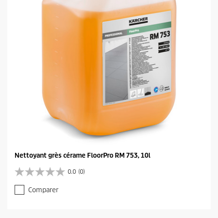
s
i
.
c
1
e
a
v
i
s
Nettoyant grès cérame FloorPro RM 753, 10l
0.0
(0)
0
.
Comparer
0
s
u