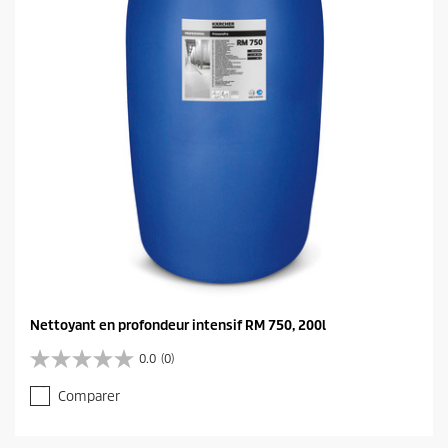
Nettoyant en profondeur intensif RM 750, 200l
0.0
(0)
0
.
Comparer
0
s
u