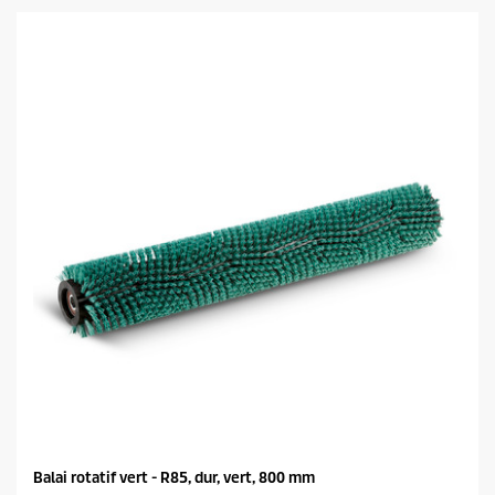
o
é
d
t
u
o
c
i
t
l
p
e
r
s
i
.
c
e
Balai rotatif vert - R85, dur, vert, 800 mm