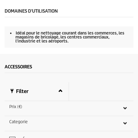
e
c
o
DOMAINES D'UTILISATION
n
d
e
s
Idéal pour le nettoyage courant dans les commerces, les
s
magasins de bricolage, les centres commerciaux,
u
l'industrie et les aéroports.
r
0
s
e
c
ACCESSOIRES
o
n
d
e
s
Filter
Prix (€)
Categorie