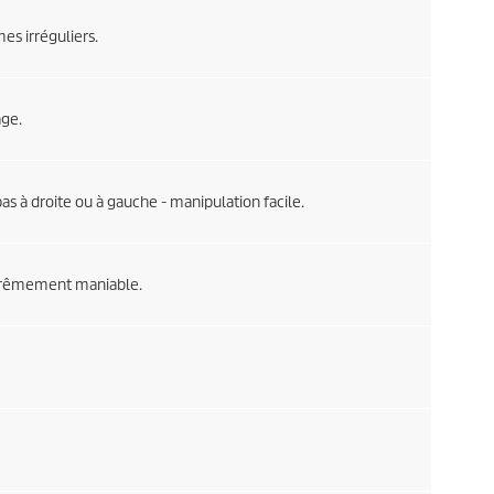
es irréguliers.
age.
as à droite ou à gauche - manipulation facile.
xtrêmement maniable.