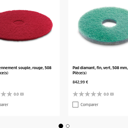
ennement souple, rouge, 508
Pad diamant, fin, vert, 508 mm,
ce(s)
Pièce(s)
C
842,99 €
u
r
0.0
(0)
0.0
(0)
0
r
.
e
arer
Comparer
0
n
s
t
u
p
r
r
5