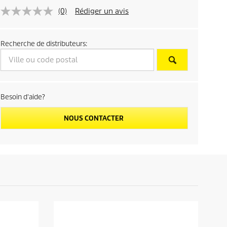
p
(0)
Rédiger un avis
r
Recherche de distributeurs:
i
c
e
Besoin d'aide?
NOUS CONTACTER