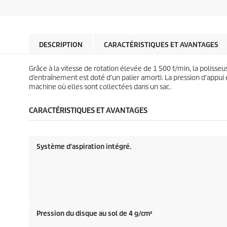
o
o
é
é
d
d
t
t
u
u
o
o
c
c
i
i
t
t
l
l
DESCRIPTION
CARACTÉRISTIQUES ET AVANTAGES
p
p
e
e
r
r
s
s
i
i
Grâce à la vitesse de rotation élevée de 1 500 t/min, la polisse
.
.
c
c
d’entraînement est doté d’un palier amorti. La pression d’appu
e
e
machine où elles sont collectées dans un sac.
CARACTÉRISTIQUES ET AVANTAGES
Système d'aspiration intégré.
Pression du disque au sol de 4 g/cm²