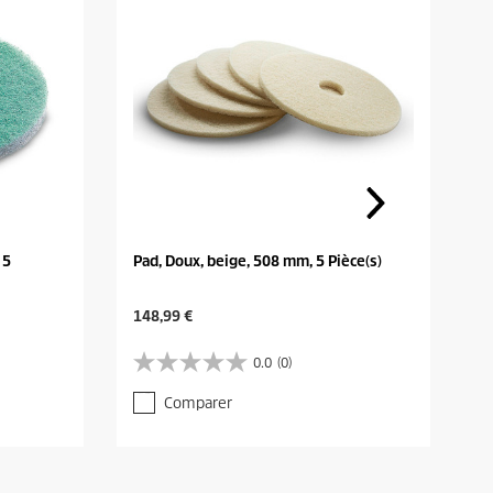
 5
Pad, Doux, beige, 508 mm, 5 Pièce(s)
C
148,99 €
u
r
0.0
(0)
0
r
.
e
Comparer
0
n
s
t
u
p
r
r
5