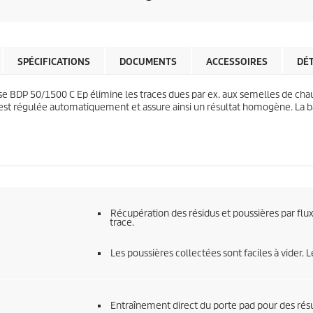
o
é
d
t
u
o
c
i
t
l
SPÉCIFICATIONS
DOCUMENTS
ACCESSOIRES
DÉ
p
e
r
s
i
use BDP 50/1500 C Ep élimine les traces dues par ex. aux semelles de chaus
.
c
i est régulée automatiquement et assure ainsi un résultat homogène. La b
e
Récupération des résidus et poussières par flux 
trace.
Les poussières collectées sont faciles à vider. Le 
Entraînement direct du porte pad pour des rés