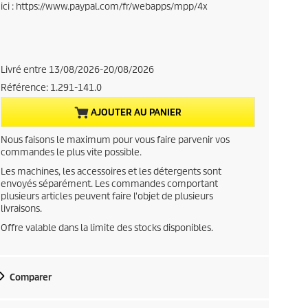
ici : https://www.paypal.com/fr/webapps/mpp/4x
r
e
n
Livré entre 13/08/2026-20/08/2026
Référence:
1.291-141.0
t
AJOUTER AU PANIER
p
Nous faisons le maximum pour vous faire parvenir vos
r
commandes le plus vite possible.
Les machines, les accessoires et les détergents sont
o
envoyés séparément. Les commandes comportant
plusieurs articles peuvent faire l'objet de plusieurs
d
livraisons.
Offre valable dans la limite des stocks disponibles.
u
c
Comparer
t