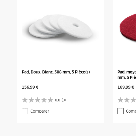
Pad, Doux, Blanc, 508 mm, 5 Pièce(s)
Pad, moy
mm, 5 Piè
C
C
156,99 €
169,99 €
u
u
r
r
0.0
(0)
0
0
r
r
.
.
e
e
Comparer
Comp
0
0
n
n
s
s
t
t
u
u
p
p
r
r
r
r
5
5