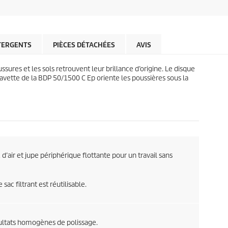
o
é
d
t
u
o
c
i
t
l
TERGENTS
PIÈCES DÉTACHÉES
AVIS
p
e
r
s
i
sures et les sols retrouvent leur brillance d’origine. Le disque
.
c
avette de la BDP 50/1500 C Ep oriente les poussières sous la
e
d’air et jupe périphérique flottante pour un travail sans
sac filtrant est réutilisable.
ultats homogènes de polissage.