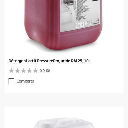
Détergent actif PressurePro, acide RM 25, 10l
0.0
(0)
0
.
Comparer
0
s
u
r
5
é
t
o
i