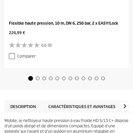
Flexible haute pression, 10 m, DN 6, 250 bar, 2 x EASY!Lock
C
226,99 €
u
r
0.0
(0)
0
r
.
e
Comparer
0
n
s
t
u
p
r
r
5
o
é
d
t
u
o
c
i
t
l
DESCRIPTION
CARACTÉRISTIQUES ET AVANTAGES
SP
p
e
r
s
i
Mobile, le nettoyeur haute pression à eau froide HD 5/13 C+ dispose
.
c
d'un poids allégé et de dimensions compactes. Equipé d'une
e
poignée sur l’avant et d'un guidon en aluminium réglable en