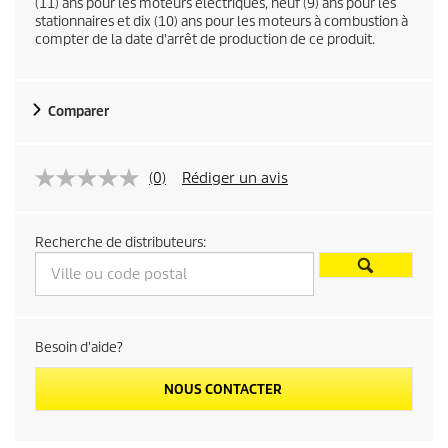
(11) ans pour les moteurs électriques, neuf (9) ans pour les
stationnaires et dix (10) ans pour les moteurs à combustion à
t
compter de la date d'arrêt de production de ce produit.
p
r
Comparer
i
(0)
Rédiger un avis
c
e
Recherche de distributeurs:
Besoin d'aide?
NOUS CONTACTER