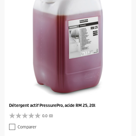
l
e
s
.
Détergent actif PressurePro, acide RM 25, 20l
0.0
(0)
0
.
Comparer
0
s