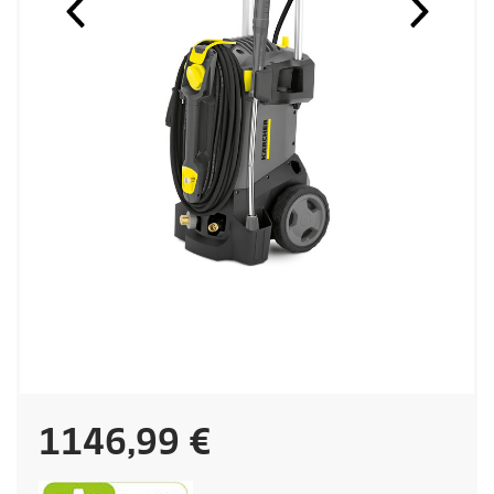
C
1146,99 €
u