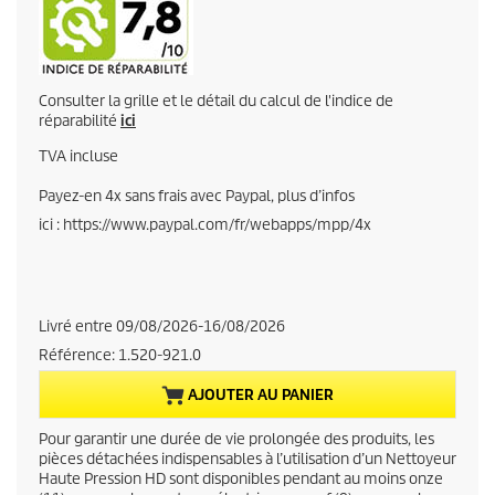
r
r
Consulter la grille et le détail du calcul de l'indice de
e
réparabilité
ici
TVA incluse
n
Payez-en 4x sans frais avec Paypal, plus d’infos
t
ici : https://www.paypal.com/fr/webapps/mpp/4x
p
r
Livré entre 09/08/2026-16/08/2026
o
Référence:
1.520-921.0
d
AJOUTER AU PANIER
u
Pour garantir une durée de vie prolongée des produits, les
pièces détachées indispensables à l’utilisation d’un Nettoyeur
c
Haute Pression HD sont disponibles pendant au moins onze