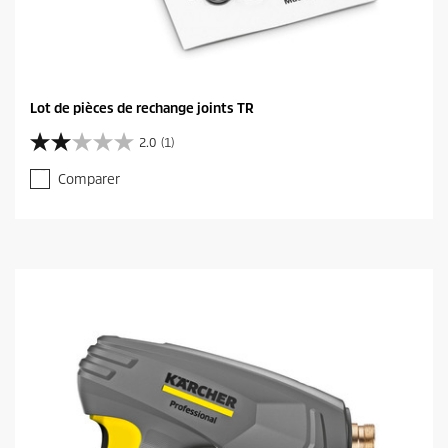
Lot de pièces de rechange joints TR
2.0
(1)
2
.
Comparer
0
s
u
r
5
é
t
o
i
l
e
s
.
1
a