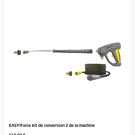
é
d
t
u
o
c
i
t
l
p
e
r
s
i
.
c
e
EASY!Force kit de conversion 2 de la machine
C