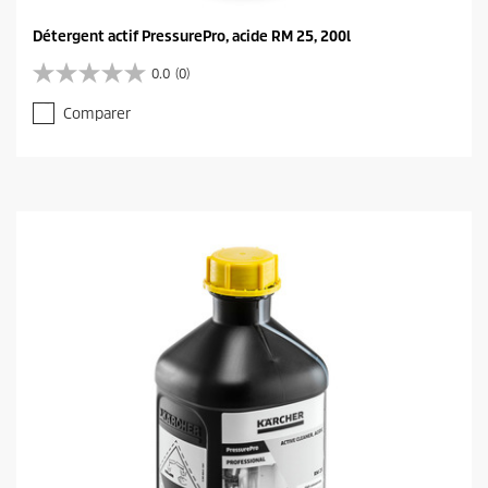
Détergent actif PressurePro, acide RM 25, 200l
0.0
(0)
0
.
Comparer
0
s
u
r
5
é
t
o
i
l
e
s
.