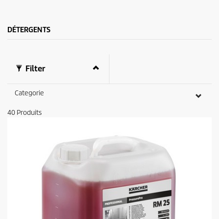
s
i
.
c
e
DÉTERGENTS
Filter
Categorie
40
Produits