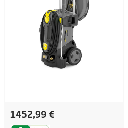
C
1452,99 €
u