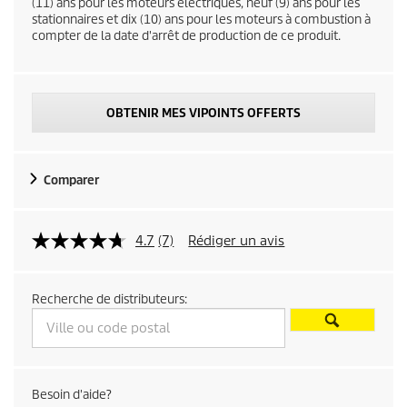
(11) ans pour les moteurs électriques, neuf (9) ans pour les
stationnaires et dix (10) ans pour les moteurs à combustion à
t
compter de la date d'arrêt de production de ce produit.
p
r
OBTENIR MES VIPOINTS OFFERTS
i
c
Comparer
e
4.7
(7)
Rédiger un avis
Recherche de distributeurs:
Besoin d'aide?