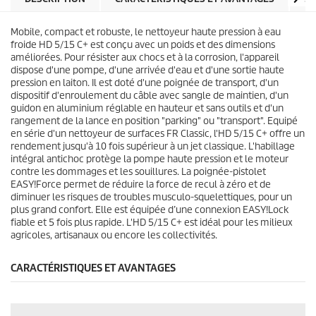
p
e
r
s
i
Mobile, compact et robuste, le nettoyeur haute pression à eau
.
c
froide HD 5/15 C+ est conçu avec un poids et des dimensions
5
e
améliorées. Pour résister aux chocs et à la corrosion, l'appareil
a
dispose d'une pompe, d'une arrivée d'eau et d'une sortie haute
v
pression en laiton. Il est doté d'une poignée de transport, d'un
i
dispositif d'enroulement du câble avec sangle de maintien, d'un
s
guidon en aluminium réglable en hauteur et sans outils et d'un
rangement de la lance en position "parking" ou "transport". Equipé
en série d'un nettoyeur de surfaces FR Classic, l'HD 5/15 C+ offre un
rendement jusqu'à 10 fois supérieur à un jet classique. L'habillage
intégral antichoc protège la pompe haute pression et le moteur
contre les dommages et les souillures. La poignée-pistolet
EASY!Force
permet de réduire la force de recul à zéro et de
diminuer les risques de troubles musculo-squelettiques, pour un
plus grand confort. Elle est équipée d’une connexion
EASY!Lock
fiable et 5 fois plus rapide. L'HD 5/15 C+ est idéal pour les milieux
agricoles, artisanaux ou encore les collectivités.
CARACTÉRISTIQUES ET AVANTAGES