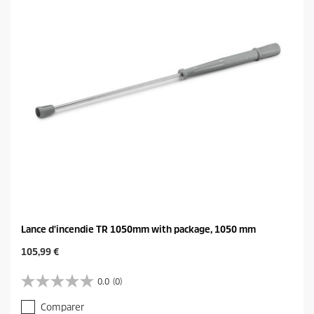
e
r
s
i
.
c
e
Lance d'incendie TR 1050mm with package, 1050 mm
C
105,99 €
u
r
0.0
(0)
0
r
.
e
Comparer
0