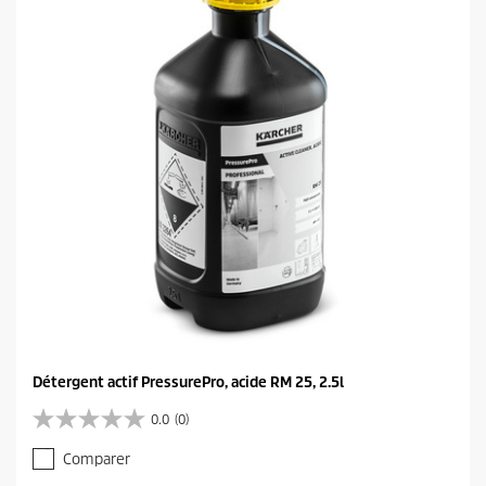
l
e
s
.
Détergent actif PressurePro, acide RM 25, 2.5l
0.0
(0)
0
.
Comparer
0