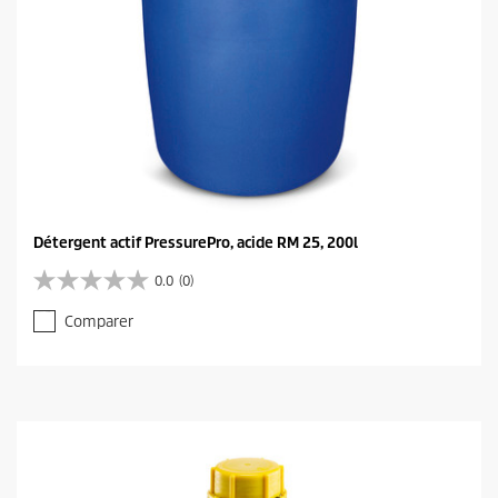
Détergent actif PressurePro, acide RM 25, 200l
0.0
(0)
0
.
Comparer
0
s
u
r
5
é
t
o
i