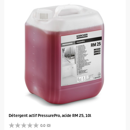
Détergent actif PressurePro, acide RM 25, 10l
0.0
(0)
0