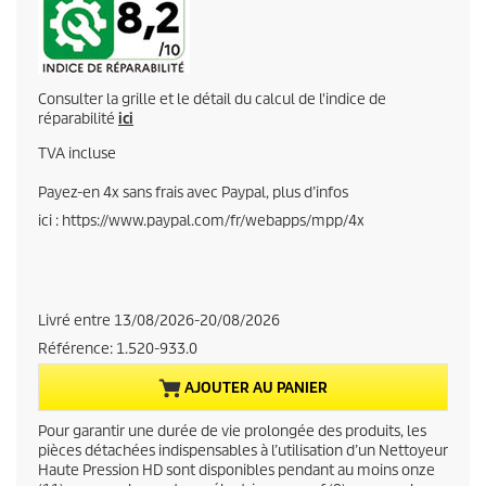
r
r
Consulter la grille et le détail du calcul de l'indice de
e
réparabilité
ici
TVA incluse
n
Payez-en 4x sans frais avec Paypal, plus d’infos
t
ici : https://www.paypal.com/fr/webapps/mpp/4x
p
r
Livré entre 13/08/2026-20/08/2026
o
Référence:
1.520-933.0
d
AJOUTER AU PANIER
u
Pour garantir une durée de vie prolongée des produits, les
pièces détachées indispensables à l’utilisation d’un Nettoyeur
c
Haute Pression HD sont disponibles pendant au moins onze