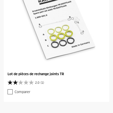
Lot de pièces de rechange joints TR
2.0
(1)
2
.
Comparer
0
s
u
r
5