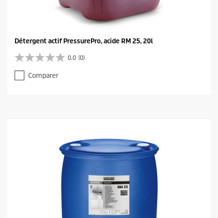
Détergent actif PressurePro, acide RM 25, 20l
0.0
(0)
0
.
Comparer
0
s
u
r
5
é
t
o
i
l
e
s
.