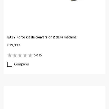
EASY!Force kit de conversion 2 de la machine
C
619,99 €
u
r
0.0
(0)
0
r
.
e
Comparer
0
n
s
t
u
p
r
r
5
o
é
d
t
u
o
c
i
t
l
p