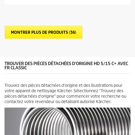
s
u
r
5
é
t
MONTRER PLUS DE PRODUITS (36)
o
i
l
e
s
.
TROUVER DES PIÈCES DÉTACHÉES D'ORIGINE HD 5/15 C+ AVEC
FR CLASSIC
Trouvez des pièces détachées d'origine et des illustrations pour
votre appareil de nettoyage Kärcher. Sélectionnez "Trouvez des
pièces détachées d'origine" pour commencer votre recherche ou
contactez votre revendeur ou détaillant autorisé Kärcher.