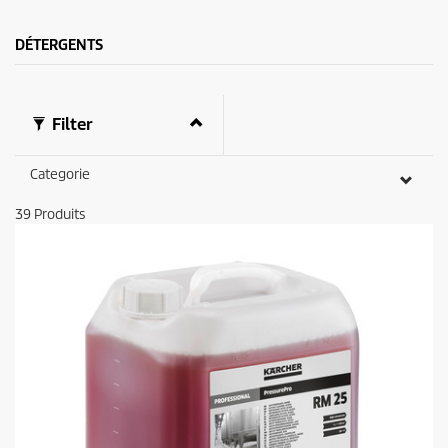
.
c
e
DÉTERGENTS
Filter
Categorie
39
Produits