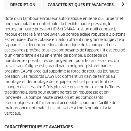
t
l
DESCRIPTION
CARACTÉRISTIQUES ET AVANTAGES
SP
p
e
r
s
i
Doté d'un tambour enrouleur automatique en série qui lui permet
.
c
une manipulation confortable du flexible haute pression, le
e
nettoyeur haute pression HD 6/15 MXA+ est un outil compact,
mobile et facile à manoeuvrer. Sa pompe axiale robuste à 3 pistons
est équipée d'une culasse en laiton offrant une grande longévité à
l'appareil. La décompression automatique de la pompe et des
accessoires protège tous les composants de l'appareil. Il est équipé
d'un grand filtre à eau en entrée de pompe. Il possède de
nombreuses possibilités de rangement pour les accessoires. Un
travail sans fatigue est garanti par la poignée-pistolet haute
pression
EASY!Force
qui supprime la force de recul du jet haute
pression. Les raccords
EASY!Lock
offrent un gain de temps au
montage et démontage des équipements et permettent de
changer d'accessoire 5 fois plus vite qu'avec des raccords filetés
traditionnels, sans pour autant perdre en robustesse et en
longévité. La pompe haute pression et les composants
électroniques sont facilement accessibles pour une facilité de
maintenance optimale. Il est utilisable à l'horizontale et à la
verticale.
CARACTÉRISTIQUES ET AVANTAGES