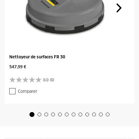
Nettoyeur de surfaces FR 30
C
547,99 €
u
r
0.0
(0)
0
r
.
e
Comparer
0
n
s
t
u
p
r
r
5
o
é
d
t
u
o
c
i