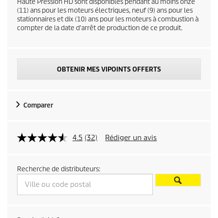
c
Haute Pression HD sont disponibles pendant au moins onze
(11) ans pour les moteurs électriques, neuf (9) ans pour les
stationnaires et dix (10) ans pour les moteurs à combustion à
t
compter de la date d'arrêt de production de ce produit.
p
r
OBTENIR MES VIPOINTS OFFERTS
i
c
Comparer
e
4.5
(32)
Rédiger un avis
Recherche de distributeurs: