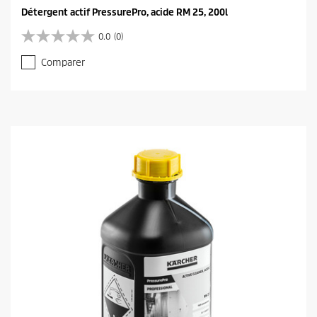
Détergent actif PressurePro, acide RM 25, 200l
0.0
(0)
0
.
Comparer
0
s
u
r
5
é
t
o
i
l
e
s
.