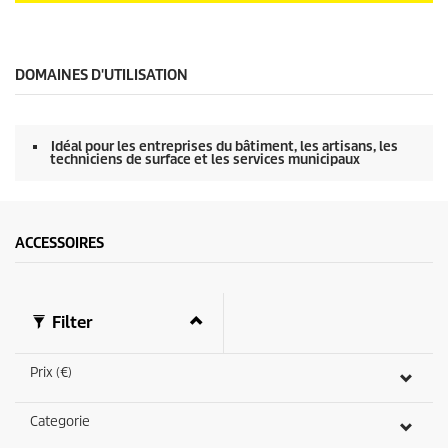
0
s
e
c
o
DOMAINES D'UTILISATION
n
d
e
s
Idéal pour les entreprises du bâtiment, les artisans, les
s
techniciens de surface et les services municipaux
u
r
0
s
e
ACCESSOIRES
c
o
n
d
e
Filter
s
Prix (€)
Categorie