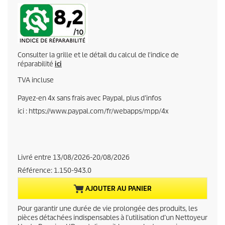
u
r
r
Consulter la grille et le détail du calcul de l'indice de
e
réparabilité
ici
TVA incluse
n
Payez-en 4x sans frais avec Paypal, plus d’infos
t
ici : https://www.paypal.com/fr/webapps/mpp/4x
p
r
Livré entre 13/08/2026-20/08/2026
o
Référence:
1.150-943.0
d
AJOUTER AU PANIER
u
Pour garantir une durée de vie prolongée des produits, les
pièces détachées indispensables à l’utilisation d’un Nettoyeur