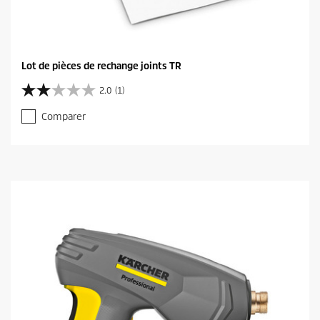
Lot de pièces de rechange joints TR
2.0
(1)
2
.
Comparer
0
s
u
r
5
é
t
o
i
l
e
s
.
1
a
v