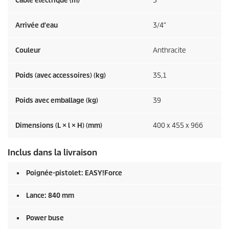
Câble électrique (m)
5
Arrivée d'eau
3/4″
Couleur
Anthracite
Poids (avec accessoires) (kg)
35,1
Poids avec emballage (kg)
39
Dimensions (L × l × H) (mm)
400 x 455 x 966
Inclus dans la livraison
Poignée-pistolet:
EASY!Force
Lance: 840 mm
Power buse