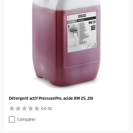
e
s
.
Détergent actif PressurePro, acide RM 25, 20l
0.0
(0)
0
.
Comparer
0
s
u