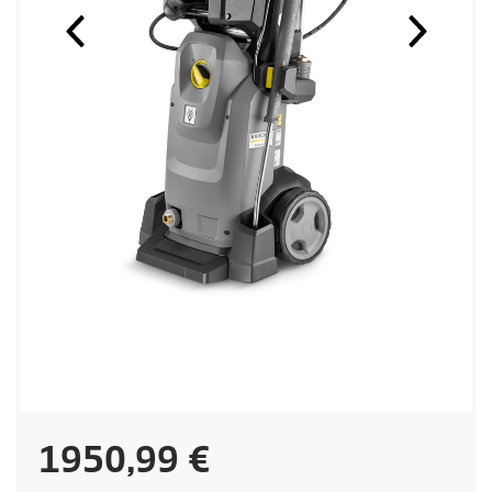
C
1950,99 €