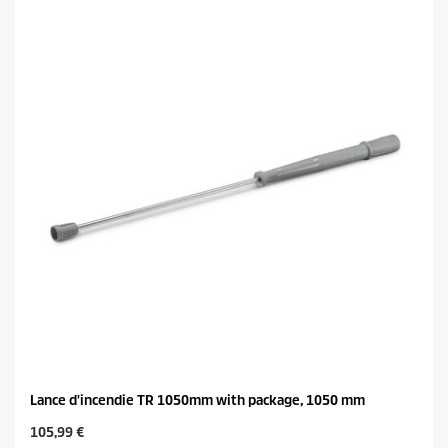
t
u
o
c
i
t
l
p
e
r
s
i
.
c
e
Lance d'incendie TR 1050mm with package, 1050 mm
C
105,99 €