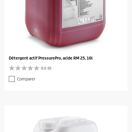
Détergent actif PressurePro, acide RM 25, 10l
0.0
(0)
0
.
Comparer
0
s
u
r
5
é
t
o
i
l