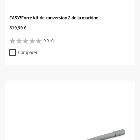
EASY!Force kit de conversion 2 de la machine
C
619,99 €
u
r
0.0
(0)
0
r
.
e
Comparer
0
n
s
t
u
p
r
r
5
o
é
d
t
u
o
c
i
t
l
p
e
r
s
i
.
c
e