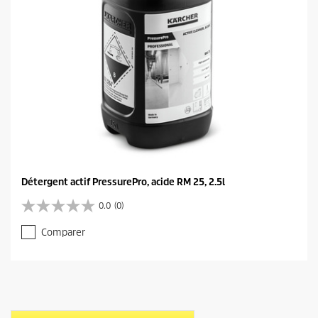
Détergent actif PressurePro, acide RM 25, 2.5l
0.0
(0)
0
.
Comparer
0
s
u
r
5
é
t