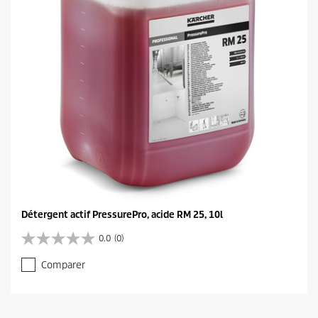
Détergent actif PressurePro, acide RM 25, 10l
0.0
(0)
0
.
Comparer
0
s
u
r