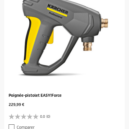
e
s
.
1
a
v
i
s
Poignée-pistolet EASY!Force
C
229,99 €
u
r
0.0
(0)
0
r
.
e
Comparer