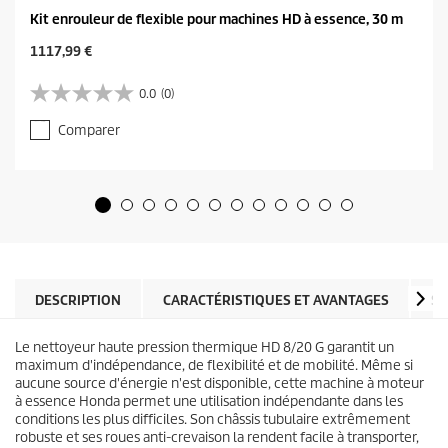
Kit enrouleur de flexible pour machines HD à essence, 30 m
C
1117,99 €
u
r
0.0
(0)
0
r
.
e
Comparer
0
n
s
t
u
p
r
r
5
o
é
d
t
u
o
c
i
t
l
DESCRIPTION
CARACTÉRISTIQUES ET AVANTAGES
SP
p
e
r
s
i
Le nettoyeur haute pression thermique HD 8/20 G garantit un
.
c
maximum d'indépendance, de flexibilité et de mobilité. Même si
e
aucune source d'énergie n'est disponible, cette machine à moteur
à essence Honda permet une utilisation indépendante dans les
conditions les plus difficiles. Son châssis tubulaire extrêmement
robuste et ses roues anti-crevaison la rendent facile à transporter,