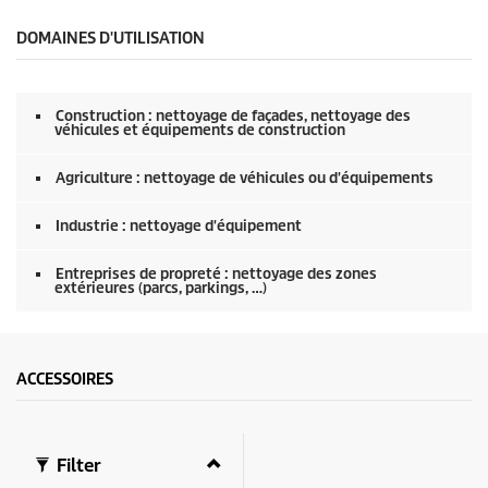
e
c
o
DOMAINES D'UTILISATION
n
d
e
s
Construction : nettoyage de façades, nettoyage des
s
véhicules et équipements de construction
u
r
0
Agriculture : nettoyage de véhicules ou d'équipements
s
e
Industrie : nettoyage d'équipement
c
o
n
Entreprises de propreté : nettoyage des zones
d
extérieures (parcs, parkings, …)
e
s
ACCESSOIRES
Filter