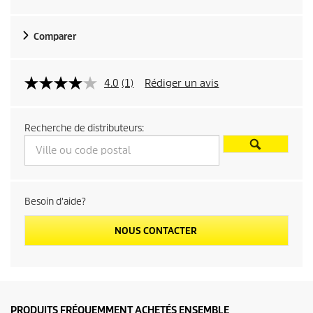
t
Comparer
p
r
4.0
(1)
Rédiger un avis
i
Recherche de distributeurs:
c
e
Besoin d'aide?
NOUS CONTACTER
PRODUITS FRÉQUEMMENT ACHETÉS ENSEMBLE