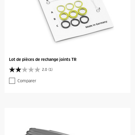
Lot de pièces de rechange joints TR
2.0
(1)
2
.
Comparer
0
s
u
r
5
é
t
o
i
l