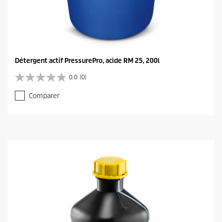
Détergent actif PressurePro, acide RM 25, 200l
0.0
(0)
0
.
Comparer
0
s
u
r
5
é
t
o
i
l
e
s
.