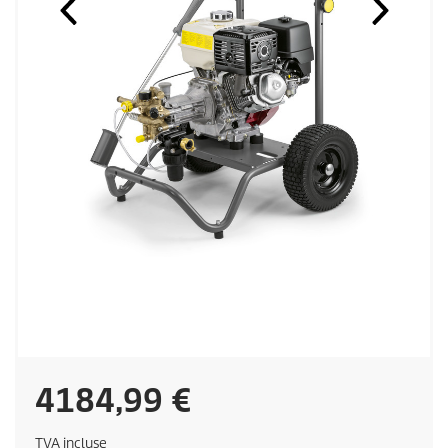
C
4184,99 €
u
TVA incluse