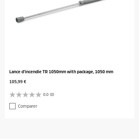
Lance d'incendie TR 1050mm with package, 1050 mm
C
105,99 €
u
r
0.0
(0)
0
r
.
e
Comparer
0
n
s
t
u
p
r
r
5
o
é
d