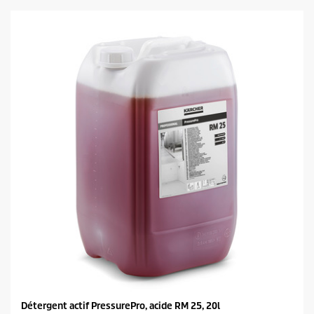
5
é
t
o
i
l
e
s
.
Détergent actif PressurePro, acide RM 25, 20l