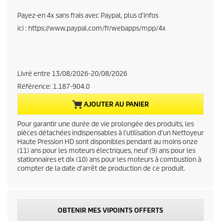
r
Payez-en 4x sans frais avec Paypal, plus d’infos
ici : https://www.paypal.com/fr/webapps/mpp/4x
r
e
n
Livré entre 13/08/2026-20/08/2026
Référence:
1.187-904.0
t
AJOUTER AU PANIER
p
Pour garantir une durée de vie prolongée des produits, les
r
pièces détachées indispensables à l’utilisation d’un Nettoyeur
Haute Pression HD sont disponibles pendant au moins onze
(11) ans pour les moteurs électriques, neuf (9) ans pour les
o
stationnaires et dix (10) ans pour les moteurs à combustion à
compter de la date d'arrêt de production de ce produit.
d
u
OBTENIR MES VIPOINTS OFFERTS
c