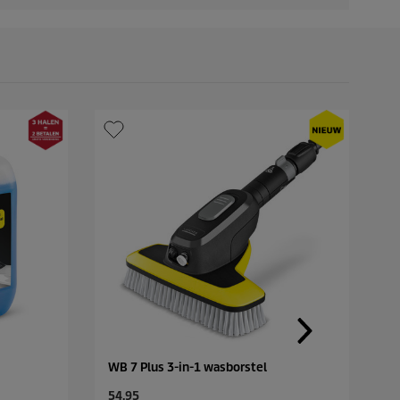
WB 7 Plus 3-in-1 wasborstel
D
C
C
54,95
5