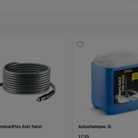
remiumFlex Anti-Twist
Autoshampoo, 5l
C
17,95