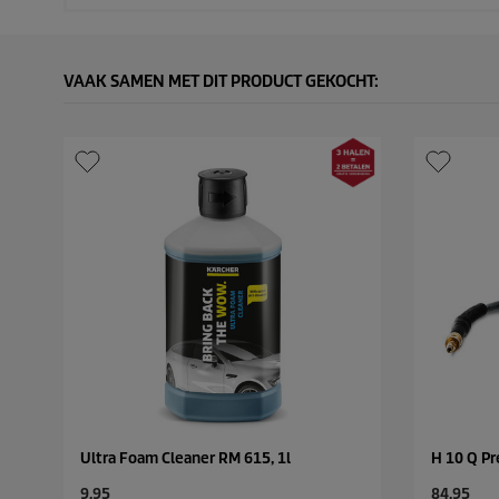
VAAK SAMEN MET DIT PRODUCT GEKOCHT:
Ultra Foam Cleaner RM 615, 1l
H 10 Q P
C
C
9,95
84,95