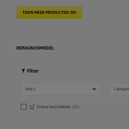
c
t
t
t
e
e
p
TOON MEER PRODUCTEN (39)
r
r
r
r
r
i
e
e
c
n
n
e
.
.
2
1
4
5
REINIGINGSMIDDEL
b
5
e
b
o
e
o
o
Filter
r
o
d
r
e
d
l
e
Prijs ()
Categor
i
l
n
i
g
n
e
Online beschikbaar
(21)
g
n
e
n