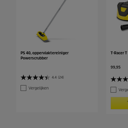
PS 40, oppervlaktereiniger
T-Racer T
Powerscrubber
C
99,95
u
r
4.4
(24)
4
4
r
.
.
e
Vergelijken
Verge
4
7
n
v
v
t
a
a
p
n
n
r
d
d
o
e
e
d
5
5
u
s
s