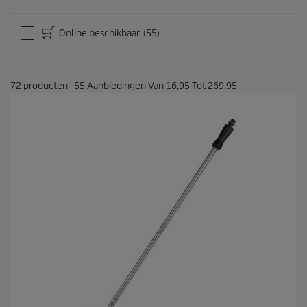
n
g
e
Online beschikbaar
(55)
n
72
producten
|
55
Aanbiedingen Van
16,95
Tot
269,95