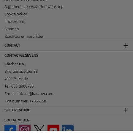
Algemene voorwaarden webshop
Cookie policy
Impressum
Sitemap
Klachten en geschillen
CONTACT
CONTACTGEGEVENS
Kärcher B.V.
Brieltjenspolder 38
4921 PJ Made
Tel: 088-3400700
E-mail: info.nl@karcher.com
KvK nummer: 17055158
SELLER RATING
SOCIAL MEDIA