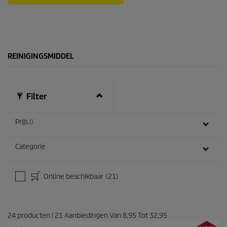
r
r
i
e
c
n
e
.
3
4
REINIGINGSMIDDEL
b
e
o
o
Filter
r
d
e
Prijs ()
l
i
n
Categorie
g
e
n
Online beschikbaar
(21)
24
producten
|
21
Aanbiedingen Van
8,95
Tot
32,95