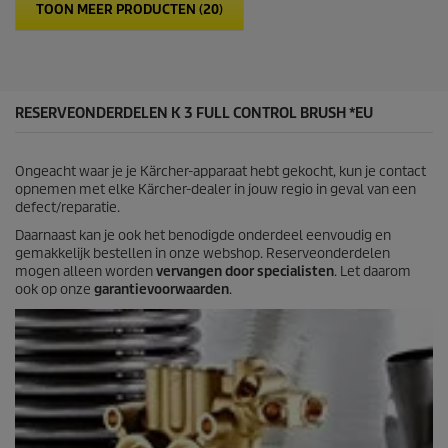
e
p
TOON MEER PRODUCTEN (20)
r
r
r
i
e
c
n
e
.
2
RESERVEONDERDELEN K 3 FULL CONTROL BRUSH *EU
6
b
e
Ongeacht waar je je Kärcher-apparaat hebt gekocht, kun je contact
o
opnemen met elke Kärcher-dealer in jouw regio in geval van een
o
defect/reparatie.
r
d
Daarnaast kan je ook het benodigde onderdeel eenvoudig en
e
gemakkelijk bestellen in onze webshop. Reserveonderdelen
l
mogen alleen worden
vervangen door specialisten
. Let daarom
i
ook op onze
garantievoorwaarden
.
n
g
e
n