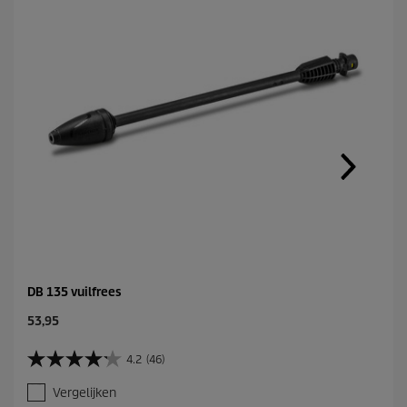
DB 135 vuilfrees
C
53,95
u
r
4.2
(46)
4
r
.
e
Vergelijken
2
n