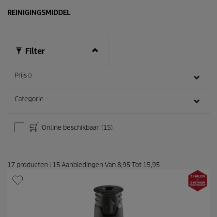
1
0
REINIGINGSMIDDEL
7
b
e
o
Filter
o
r
d
Prijs ()
e
l
i
Categorie
n
g
e
Online beschikbaar
(15)
n
17
producten
|
15
Aanbiedingen Van
8,95
Tot
15,95