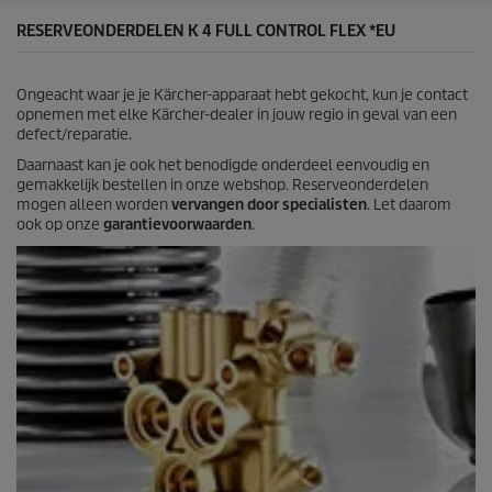
.
2
RESERVEONDERDELEN K 4 FULL CONTROL FLEX *EU
4
b
e
Ongeacht waar je je Kärcher-apparaat hebt gekocht, kun je contact
o
opnemen met elke Kärcher-dealer in jouw regio in geval van een
o
defect/reparatie.
r
d
Daarnaast kan je ook het benodigde onderdeel eenvoudig en
e
gemakkelijk bestellen in onze webshop. Reserveonderdelen
l
mogen alleen worden
vervangen door specialisten
. Let daarom
i
ook op onze
garantievoorwaarden
.
n
g
e
n