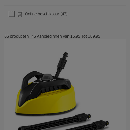
n
g
e
Online beschikbaar
(43)
n
63
producten
|
43
Aanbiedingen Van
15,95
Tot
189,95