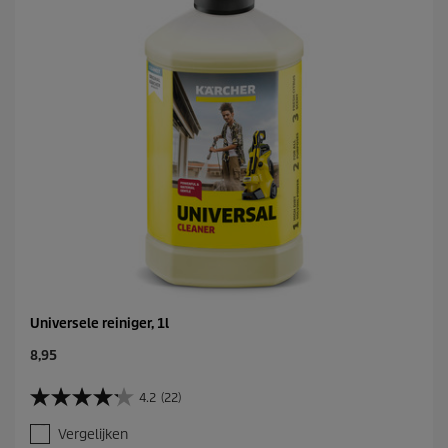
Universele reiniger, 1l
C
8,95
u
r
4.2
(22)
4
r
.
e
Vergelijken
2
n