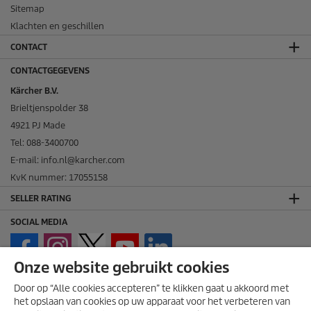
Sitemap
Klachten en geschillen
CONTACT
CONTACTGEGEVENS
Kärcher B.V.
Brieltjenspolder 38
4921 PJ Made
Tel: 088-3400700
E-mail: info.nl@karcher.com
KvK nummer: 17055158
SELLER RATING
SOCIAL MEDIA
Onze website gebruikt cookies
Door op “Alle cookies accepteren” te klikken gaat u akkoord met
het opslaan van cookies op uw apparaat voor het verbeteren van