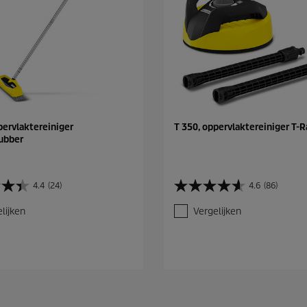
pervlaktereiniger
T 350, oppervlaktereiniger T-R
ubber
4.4
(24)
4.6
(86)
4
.
lijken
Vergelijken
6
v
a
n
d
e
5
s