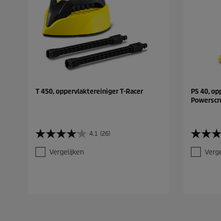
T 450, oppervlaktereiniger T-Racer
PS 40, op
Powerscr
4.1
(26)
4
4
.
.
Vergelijken
Verge
1
4
v
v
a
a
n
n
d
d
e
e
5
5
s
s