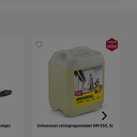
iniger
Universeel reinigingsmiddel RM 555, 5l
F
+