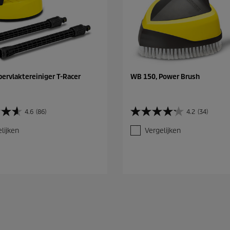
pervlaktereiniger T-Racer
WB 150, Power Brush
4.6
(86)
4.2
(34)
4
.
lijken
Vergelijken
2
v
a
n
d
e
5
s
t
e
r