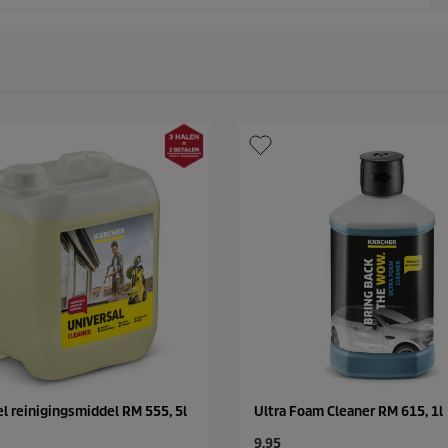
l reinigingsmiddel RM 555, 5l
Ultra Foam Cleaner RM 615, 1l
C
9,95