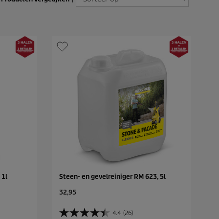
 1l
Steen- en gevelreiniger RM 623, 5l
C
32,95
u
r
4.4
(26)
4
r