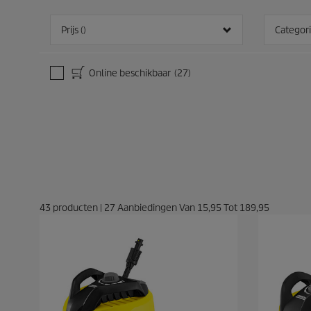
r
r
d
d
Prijs ()
Categor
e
e
l
l
i
i
n
n
Online beschikbaar
(27)
g
g
e
e
n
n
43
producten
|
27
Aanbiedingen Van
15,95
Tot
189,95