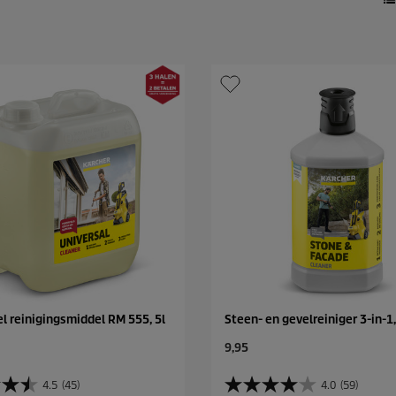
l reinigingsmiddel RM 555, 5l
Steen- en gevelreiniger 3-in-1,
C
9,95
u
r
4.5
(45)
4.0
(59)
4
r