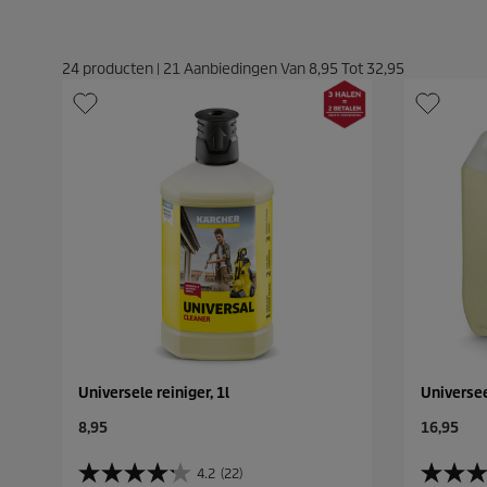
24
producten
|
21
Aanbiedingen Van
8,95
Tot
32,95
Universele reiniger, 1l
Universee
C
C
8,95
16,95
u
u
r
r
4.2
(22)
4
4
r
r