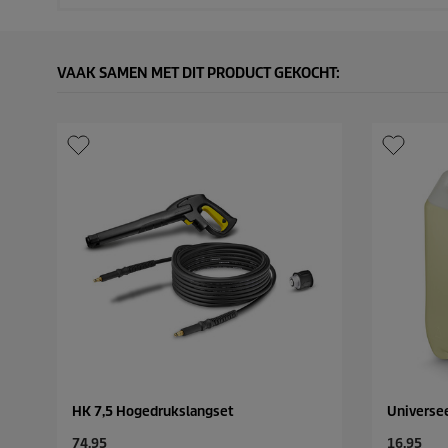
VAAK SAMEN MET DIT PRODUCT GEKOCHT:
HK 7,5 Hogedrukslangset
Universee
C
C
74,95
16,95