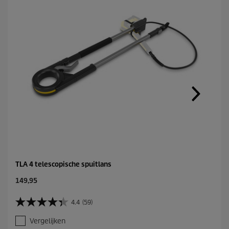
TLA 4 telescopische spuitlans
C
149,95
u
r
4.4
(59)
4
r
.
e
Vergelijken
4
n