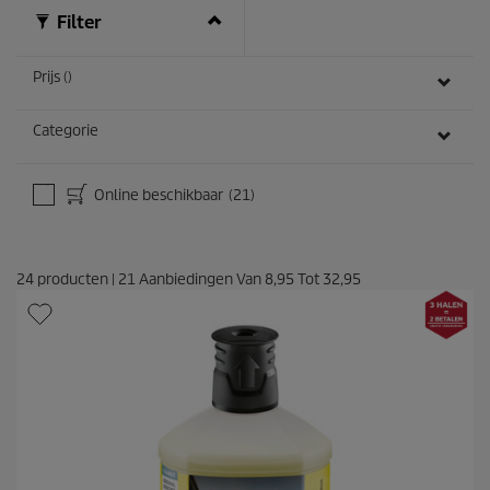
e
Filter
o
o
r
Prijs ()
d
e
Categorie
l
i
n
g
Online beschikbaar
(21)
e
n
24
producten
|
21
Aanbiedingen Van
8,95
Tot
32,95