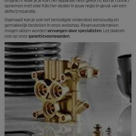
Ongeacht waar je je Kärcher-apparaat hebt gekocht, kun je contact
o
opnemen met elke Kärcher-dealer in jouw regio in geval van een
o
defect/reparatie.
r
d
Daarnaast kan je ook het benodigde onderdeel eenvoudig en
e
gemakkelijk bestellen in onze webshop. Reserveonderdelen
l
mogen alleen worden
vervangen door specialisten
. Let daarom
i
ook op onze
garantievoorwaarden
.
n
g
e
n