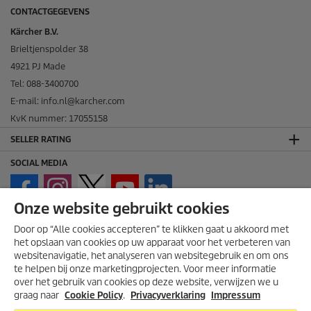
CONTACTGEGEVENS
Kärcher B.V.
Brieltjenspolder 38
4921 PJ Made
Tel: 088-3400700
E-mail: info.nl@karcher.com
KvK nummer: 17055158
SELLER RATING
SOCIAL MEDIA
Onze website gebruikt cookies
Door op “Alle cookies accepteren” te klikken gaat u akkoord met
het opslaan van cookies op uw apparaat voor het verbeteren van
websitenavigatie, het analyseren van websitegebruik en om ons
te helpen bij onze marketingprojecten. Voor meer informatie
over het gebruik van cookies op deze website, verwijzen we u
graag naar
Cookie Policy
.
Privacyverklaring
Impressum
THUISWINKEL WAARBORG