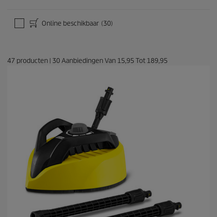
n
g
e
Online beschikbaar
(30)
n
47
producten
|
30
Aanbiedingen Van
15,95
Tot
189,95