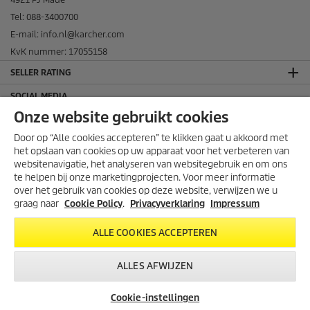
Tel: 088-3400700
E-mail: info.nl@karcher.com
KvK nummer: 17055158
SELLER RATING
SOCIAL MEDIA
Onze website gebruikt cookies
Door op “Alle cookies accepteren” te klikken gaat u akkoord met
het opslaan van cookies op uw apparaat voor het verbeteren van
websitenavigatie, het analyseren van websitegebruik en om ons
te helpen bij onze marketingprojecten. Voor meer informatie
over het gebruik van cookies op deze website, verwijzen we u
graag naar
Cookie Policy
.
Privacyverklaring
Impressum
ALLE COOKIES ACCEPTEREN
THUISWINKEL WAARBORG
ALLES AFWIJZEN
Cookie-instellingen
© 2026 Kärcher b.v.