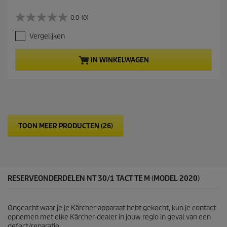
u
r
0.0
(0)
0
r
.
e
Vergelijken
0
n
v
t
a
p
IN WINKELWAGEN
n
r
d
o
e
d
5
u
s
c
t
t
e
p
TOON MEER PRODUCTEN (26)
r
r
r
i
e
c
n
e
.
RESERVEONDERDELEN NT 30/1 TACT TE M (MODEL 2020)
Ongeacht waar je je Kärcher-apparaat hebt gekocht, kun je contact
opnemen met elke Kärcher-dealer in jouw regio in geval van een
defect/reparatie.