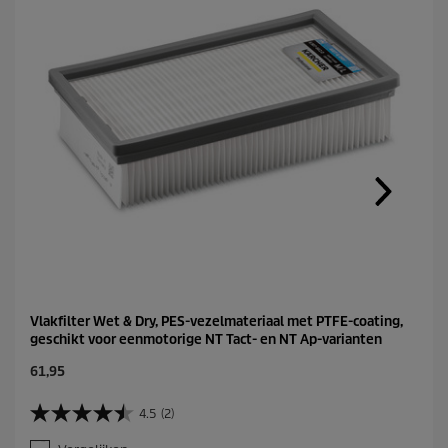
Vlakfilter Wet & Dry, PES-vezelmateriaal met PTFE-coating,
geschikt voor eenmotorige NT Tact- en NT Ap-varianten
C
61,95
u
r
4.5
(2)
4
r
.
e