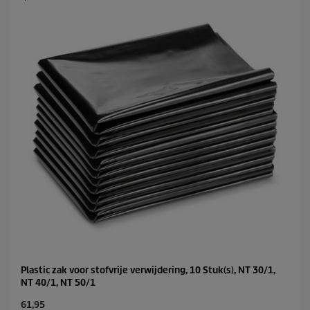
e
p
r
r
r
i
e
c
n
e
.
2
b
e
o
o
r
d
e
l
i
n
g
e
n
Plastic zak voor stofvrije verwijdering, 10 Stuk(s), NT 30/1,
NT 40/1, NT 50/1
C
61,95