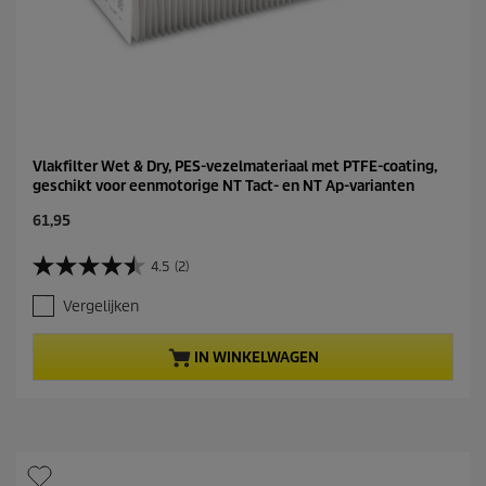
e
l
i
n
g
Vlakfilter Wet & Dry, PES-vezelmateriaal met PTFE-coating,
geschikt voor eenmotorige NT Tact- en NT Ap-varianten
C
61,95
u
r
4.5
(2)
4
r
.
e
Vergelijken
5
n
v
t
a
p
IN WINKELWAGEN
n
r
d
o
e
d
5
u
s
c
t
t