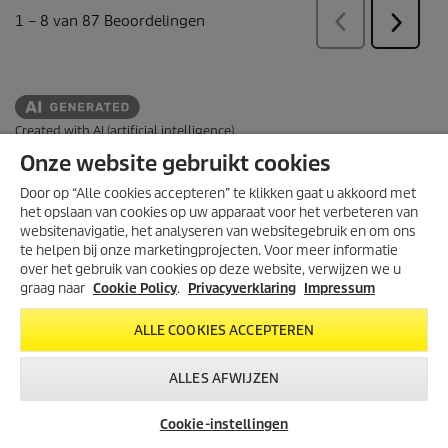
Created with AI (artificial intelligence)
Onze website gebruikt cookies
Door op “Alle cookies accepteren” te klikken gaat u akkoord met
INFORMATIE WEBSHOP
het opslaan van cookies op uw apparaat voor het verbeteren van
websitenavigatie, het analyseren van websitegebruik en om ons
JURIDISCH
te helpen bij onze marketingprojecten. Voor meer informatie
Algemene voorwaarden
over het gebruik van cookies op deze website, verwijzen we u
graag naar
Cookie Policy
.
Privacyverklaring
Impressum
Algemene voorwaarden webshop
Cookie policy
ALLE COOKIES ACCEPTEREN
Impressum
Sitemap
ALLES AFWIJZEN
Klachten en geschillen
CONTACT
Cookie-instellingen