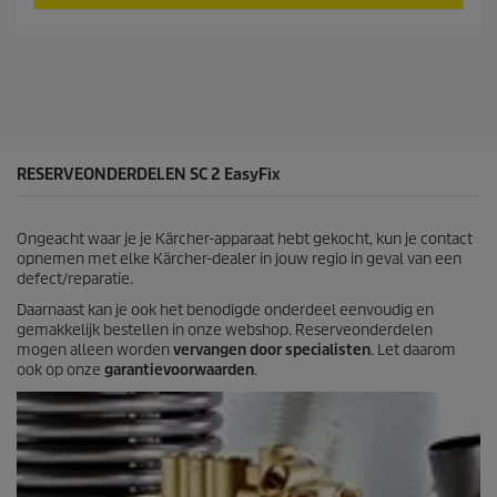
n
r
d
o
e
d
5
u
s
c
t
t
e
p
r
r
r
i
RESERVEONDERDELEN SC 2
EasyFix
e
c
n
e
.
Ongeacht waar je je Kärcher-apparaat hebt gekocht, kun je contact
5
opnemen met elke Kärcher-dealer in jouw regio in geval van een
b
defect/reparatie.
e
o
Daarnaast kan je ook het benodigde onderdeel eenvoudig en
o
gemakkelijk bestellen in onze webshop. Reserveonderdelen
r
mogen alleen worden
vervangen door specialisten
. Let daarom
d
ook op onze
garantievoorwaarden
.
e
l
i
n
g
e