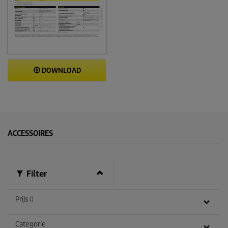
e
n
DOWNLOAD
ACCESSOIRES
Filter
Prijs ()
Categorie