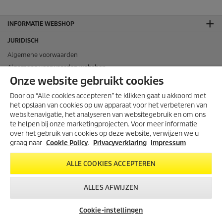
INFORMATIE WEBSHOP
JURIDISCH
Algemene voorwaarden
Algemene voorwaarden webshop
Onze website gebruikt cookies
Cookie policy
Impressum
Door op “Alle cookies accepteren” te klikken gaat u akkoord met
Sitemap
het opslaan van cookies op uw apparaat voor het verbeteren van
websitenavigatie, het analyseren van websitegebruik en om ons
Klachten en geschillen
te helpen bij onze marketingprojecten. Voor meer informatie
CONTACT
over het gebruik van cookies op deze website, verwijzen we u
graag naar
Cookie Policy
.
Privacyverklaring
Impressum
CONTACTGEGEVENS
Kärcher B.V.
ALLE COOKIES ACCEPTEREN
Brieltjenspolder 38
ALLES AFWIJZEN
4921 PJ Made
Tel: 088-3400700
Cookie-instellingen
E-mail: info.nl@karcher.com