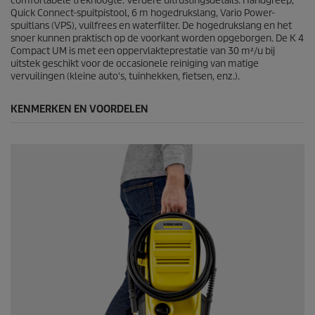
e
comfortabele trekhoogte. Verdere uitrustingsdetails: Handgreep,
o
Quick Connect
-spuitpistool, 6 m hogedrukslang, Vario Power-
o
spuitlans (VPS), vuilfrees en waterfilter. De hogedrukslang en het
r
snoer kunnen praktisch op de voorkant worden opgeborgen. De K 4
d
Compact UM is met een oppervlakteprestatie van 30 m²/u bij
e
uitstek geschikt voor de occasionele reiniging van matige
l
vervuilingen (kleine auto's, tuinhekken, fietsen, enz.).
i
n
KENMERKEN EN VOORDELEN
g
e
n