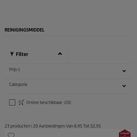
r
i
e
c
n
e
.
1
0
REINIGINGSMIDDEL
7
b
e
o
Filter
o
r
d
Prijs ()
e
l
i
Categorie
n
g
e
Online beschikbaar
(20)
n
23
producten
|
20
Aanbiedingen Van
8,95
Tot
32,95