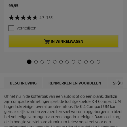
C
99,95
u
r
4.7
(155)
4
r
.
e
Vergelijken
7
n
v
t
a
p
IN WINKELWAGEN
n
r
d
o
e
d
5
u
s
c
t
t
e
p
r
r
BESCHRIJVING
KENMERKEN EN VOORDELEN
SPECIF
r
i
e
c
n
Of het nu in de kofferbak van een auto is of op een plank, dankzij
e
.
zijn compacte afmetingen past de luchtgekoelde K 4 Compact UM
1
hogedrukreiniger overal probleemloos. De K 4 Compact UM kan
5
gemakkelijk worden vervoerd en snel worden opgeborgen en biedt
5
het volledige vermogen van een hogedrukreiniger. Daarnaast zorgt
b
de in hoogte verstelbare aluminium telescoopsteel voor een