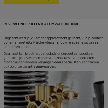
r
r
r
i
e
c
n
e
.
1
RESERVEONDERDELEN K 4 COMPACT UM HOME
b
e
o
Ongeacht waar je je Kärcher-apparaat hebt gekocht, kun je contact
o
opnemen met elke Kärcher-dealer in jouw regio in geval van een
r
defect/reparatie.
d
e
Daarnaast kan je ook het benodigde onderdeel eenvoudig en
l
gemakkelijk bestellen in onze webshop. Reserveonderdelen
i
mogen alleen worden
vervangen door specialisten
. Let daarom
n
ook op onze
garantievoorwaarden
.
g