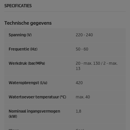
SPECIFICATIES
Technische gegevens
Spanning (V)
220 - 240
Frequentie (
Hz
)
50 - 60
Werkdruk (bar/MPa)
20 - max. 130 / 2 - max.
13
Wateropbrengst (l/u)
420
Watertoevoer temperatuur (°C)
max. 40
Nominaal ingangsvermogen
1,8
(kW)