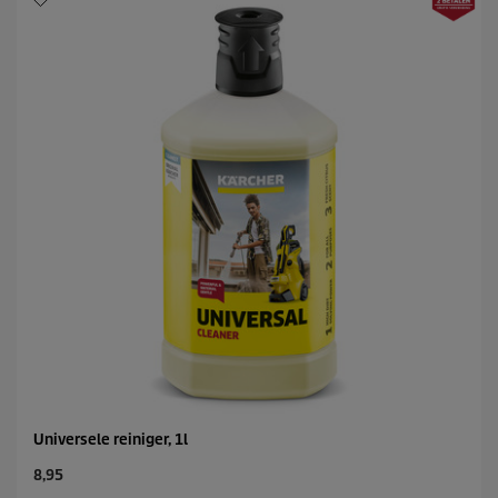
Universele reiniger, 1l
C
8,95
u