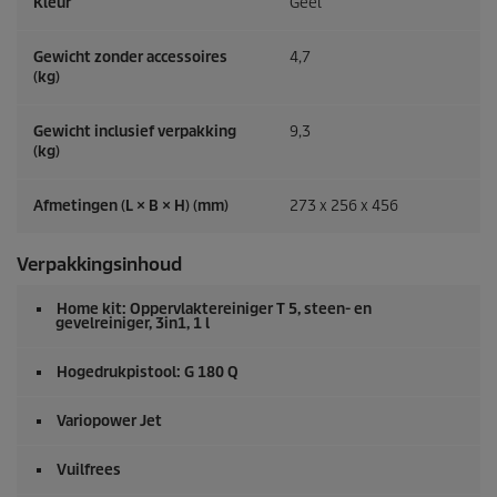
Kleur
Geel
Gewicht zonder accessoires
4,7
(kg)
Gewicht inclusief verpakking
9,3
(kg)
Afmetingen (L × B × H) (mm)
273 x 256 x 456
Verpakkingsinhoud
Home kit: Oppervlaktereiniger T 5, steen- en
gevelreiniger, 3in1, 1 l
Hogedrukpistool: G 180 Q
Variopower Jet
Vuilfrees