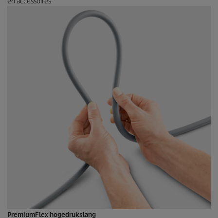
en accessoires.
PremiumFlex
hogedrukslang