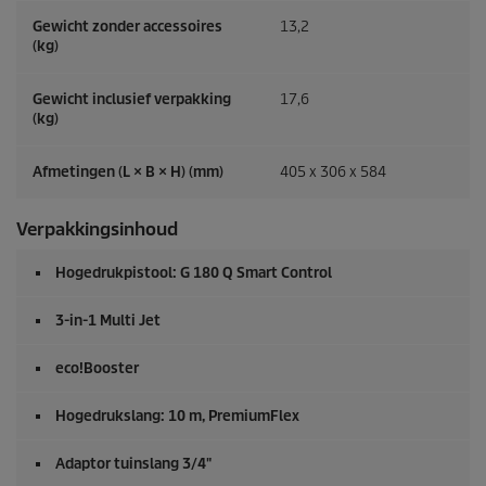
Gewicht zonder accessoires
13,2
(kg)
Gewicht inclusief verpakking
17,6
(kg)
Afmetingen (L × B × H) (mm)
405 x 306 x 584
Verpakkingsinhoud
Hogedrukpistool: G 180 Q Smart Control
3-in-1 Multi Jet
eco!Booster
Hogedrukslang: 10 m,
PremiumFlex
Adaptor tuinslang 3/4"