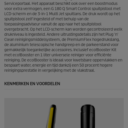
e
Serviceportaal. Het apparaat beschikt ook over een boostmodus
o
voor extra vermogen, een G 180 Q Smart Control spuitpistool met
o
LCD-scherm en de 3-in-1 Multi Jet spuitlans. De druk wordt op het
r
spuitpistool zelf ingesteld of met behulp van de
d
toepassingsadviseur vanuit de app naar het spuitpistool
e
overgebracht. Op het LCD-scherm kan worden gecontroleerd welk
l
drukniveau is ingesteld. Andere uitrustingsdetails zijn het
Plug 'n'
i
Clean
reinigingsmiddelsysteem, de
PremiumFlex
hogedrukslang,
n
de aluminium telescopische handgreep en de parkeerstand voor
g
gemakkelijk toegankelijke accessoires. Inclusief
eco!Booster
Kit
e
met
eco!Booster
en 1 liter universele reiniger voor efficiënte
n
reiniging. De
eco!Booster
is ideaal voor kwetsbare oppervlakken en
bespaart water, energie en tijd dankzij een 50 procent hogere
reinigingsprestatie in vergelijking met de vlakstraal.
KENMERKEN EN VOORDELEN