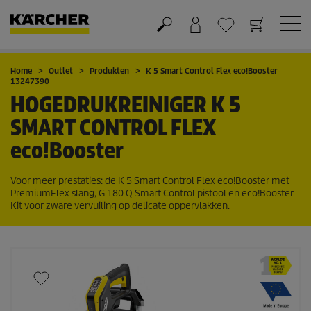
Winkelwagen
Wensenlijstje
Home
Outlet
Produkten
K 5 Smart Control Flex
eco!Booster
13247390
HOGEDRUKREINIGER K 5
SMART CONTROL FLEX
eco!Booster
Voor meer prestaties: de K 5 Smart Control Flex
eco!Booster
met
PremiumFlex
slang, G 180 Q Smart Control pistool en
eco!Booster
Kit voor zware vervuiling op delicate oppervlakken.