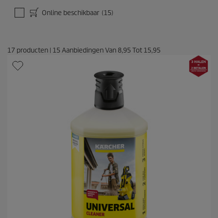
l
Online beschikbaar
(15)
i
n
g
17
producten
|
15
Aanbiedingen Van
8,95
Tot
15,95