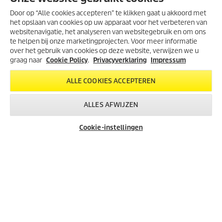
NAAR ONDERDELEN
Door op “Alle cookies accepteren” te klikken gaat u akkoord met
het opslaan van cookies op uw apparaat voor het verbeteren van
websitenavigatie, het analyseren van websitegebruik en om ons
te helpen bij onze marketingprojecten. Voor meer informatie
over het gebruik van cookies op deze website, verwijzen we u
graag naar
Cookie Policy
.
Privacyverklaring
Impressum
Created with AI (artificial intelligence)
ALLE COOKIES ACCEPTEREN
INFORMATIE WEBSHOP
ALLES AFWIJZEN
JURIDISCH
Cookie-instellingen
Algemene voorwaarden
Algemene voorwaarden webshop
Cookie policy
Impressum
Sitemap
Klachten en geschillen
CONTACT