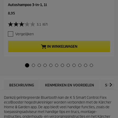
Autoshampoo 3-in-1, 1l
C
8,95
u
r
3.1
(67)
3
r
.
e
Vergelijken
1
n
v
t
a
p
IN WINKELWAGEN
n
r
d
o
e
d
5
u
s
c
t
t
e
p
r
r
BESCHRIJVING
KENMERKEN EN VOORDELEN
SPECIF
r
i
e
c
n
Dankzij geïntegreerde Bluetooth kan de K 5 Smart Control Flex
e
.
eco!Booster
hogedrukreiniger worden verbonden met de Kärcher
6
Home & Garden app. De app biedt veel handige functies, zoals de
7
toepassingsadviseur met handige tips en trucs, montage-
b
instructies, onderhouds- en verzorgingsinstructies en het Kärcher