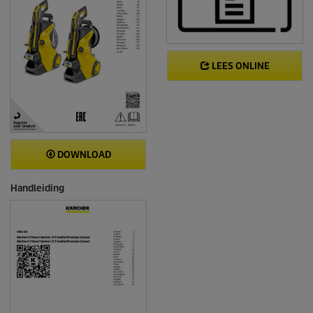
LEES ONLINE
DOWNLOAD
Handleiding