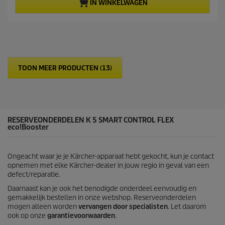
a
p
IN WINKELWAGEN
n
r
d
o
e
d
5
u
s
c
t
t
e
p
TOON MEER PRODUCTEN (13)
r
r
r
i
e
c
n
e
.
2
RESERVEONDERDELEN K 5 SMART CONTROL FLEX
eco!Booster
4
b
e
o
Ongeacht waar je je Kärcher-apparaat hebt gekocht, kun je contact
o
opnemen met elke Kärcher-dealer in jouw regio in geval van een
r
defect/reparatie.
d
Daarnaast kan je ook het benodigde onderdeel eenvoudig en
e
gemakkelijk bestellen in onze webshop. Reserveonderdelen
l
mogen alleen worden
vervangen door specialisten
. Let daarom
i
ook op onze
garantievoorwaarden
.
n