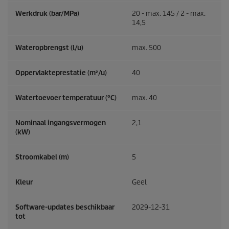
Werkdruk (bar/MPa)
20 - max. 145 / 2 - max.
14,5
Wateropbrengst (l/u)
max. 500
Oppervlakteprestatie (m²/u)
40
Watertoevoer temperatuur (°C)
max. 40
Nominaal ingangsvermogen
2,1
(kW)
Stroomkabel (m)
5
Kleur
Geel
Software-updates beschikbaar
2029-12-31
tot