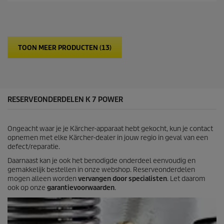
o
e
d
5
u
s
c
t
t
e
p
TOON MEER PRODUCTEN (13)
r
r
r
i
e
c
n
e
.
2
RESERVEONDERDELEN K 7 POWER
4
b
e
Ongeacht waar je je Kärcher-apparaat hebt gekocht, kun je contact
o
opnemen met elke Kärcher-dealer in jouw regio in geval van een
o
defect/reparatie.
r
d
Daarnaast kan je ook het benodigde onderdeel eenvoudig en
e
gemakkelijk bestellen in onze webshop. Reserveonderdelen
l
mogen alleen worden
vervangen door specialisten
. Let daarom
i
ook op onze
garantievoorwaarden
.
n
g
e
n