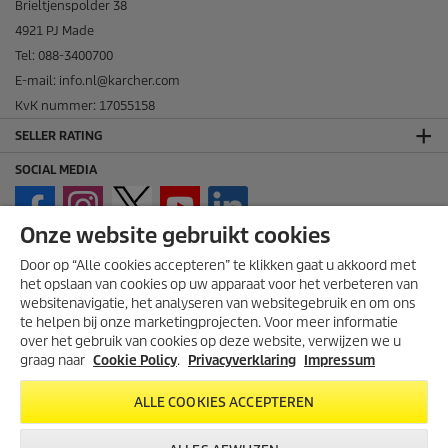
Brieltjenspolder 38
4921 PJ Made
Tel: 088-3400700
E-mail: info.nl@karcher.com
KvK nummer: 17055158
SELLER RATING
SOCIAL MEDIA
Onze website gebruikt cookies
Door op “Alle cookies accepteren” te klikken gaat u akkoord met
het opslaan van cookies op uw apparaat voor het verbeteren van
websitenavigatie, het analyseren van websitegebruik en om ons
te helpen bij onze marketingprojecten. Voor meer informatie
over het gebruik van cookies op deze website, verwijzen we u
graag naar
Cookie Policy
.
Privacyverklaring
Impressum
THUISWINKEL WAARBORG
ALLE COOKIES ACCEPTEREN