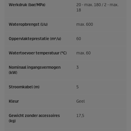
Werkdruk (bar/MPa)
20 - max. 180 / 2 - max.
18
Wateropbrengst (l/u)
max. 600
Oppervlakteprestatie (m²/u)
60
Watertoevoer temperatuur (°C)
max. 60
Nominaal ingangsvermogen
3
(kW)
Stroomkabel (m)
5
Kleur
Geel
Gewicht zonder accessoires
17,5
(kg)