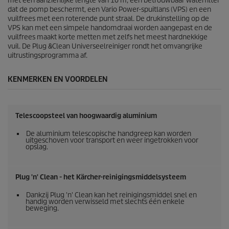
e
met een aanzienlijke lengte van 10 m, een betrouwbaar waterfilter
o
dat de pomp beschermt, een Vario Power-spuitlans (VPS) en een
o
vuilfrees met een roterende punt straal. De drukinstelling op de
r
VPS kan met een simpele handomdraai worden aangepast en de
d
vuilfrees maakt korte metten met zelfs het meest hardnekkige
e
vuil. De Plug &Clean Universeelreiniger rondt het omvangrijke
l
uitrustingsprogramma af.
i
n
KENMERKEN EN VOORDELEN
g
e
n
Telescoopsteel van hoogwaardig aluminium
De aluminium telescopische handgreep kan worden
uitgeschoven voor transport en weer ingetrokken voor
opslag.
Plug 'n' Clean - het Kärcher-reinigingsmiddelsysteem
Dankzij Plug 'n' Clean kan het reinigingsmiddel snel en
handig worden verwisseld met slechts één enkele
beweging.