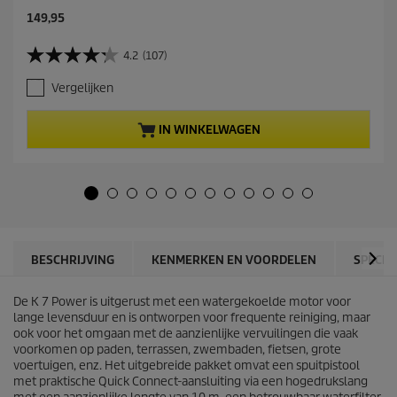
C
149,95
u
r
4.2
(107)
4
r
.
e
Vergelijken
2
n
v
t
a
p
IN WINKELWAGEN
n
r
d
o
e
d
5
u
s
c
t
t
e
p
r
r
BESCHRIJVING
KENMERKEN EN VOORDELEN
SPECIF
r
i
e
c
n
De K 7 Power is uitgerust met een watergekoelde motor voor
e
.
lange levensduur en is ontworpen voor frequente reiniging, maar
1
ook voor het omgaan met de aanzienlijke vervuilingen die vaak
0
voorkomen op paden, terrassen, zwembaden, fietsen, grote
7
voertuigen, enz. Het uitgebreide pakket omvat een spuitpistool
b
met praktische
Quick Connect
-aansluiting via een hogedrukslang