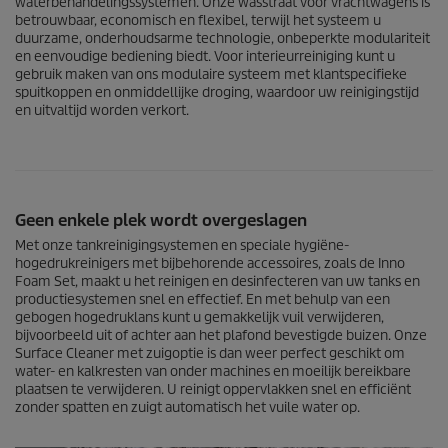
waterbehandelingssystemen. Onze wasstraat voor vrachtwagens is
betrouwbaar, economisch en flexibel, terwijl het systeem u
duurzame, onderhoudsarme technologie, onbeperkte modulariteit
en eenvoudige bediening biedt. Voor interieurreiniging kunt u
gebruik maken van ons modulaire systeem met klantspecifieke
spuitkoppen en onmiddellijke droging, waardoor uw reinigingstijd
en uitvaltijd worden verkort.
Geen enkele plek wordt overgeslagen
Met onze tankreinigingsystemen en speciale hygiëne-
hogedrukreinigers met bijbehorende accessoires, zoals de Inno
Foam Set, maakt u het reinigen en desinfecteren van uw tanks en
productiesystemen snel en effectief. En met behulp van een
gebogen hogedruklans kunt u gemakkelijk vuil verwijderen,
bijvoorbeeld uit of achter aan het plafond bevestigde buizen. Onze
Surface Cleaner met zuigoptie is dan weer perfect geschikt om
water- en kalkresten van onder machines en moeilijk bereikbare
plaatsen te verwijderen. U reinigt oppervlakken snel en efficiënt
zonder spatten en zuigt automatisch het vuile water op.