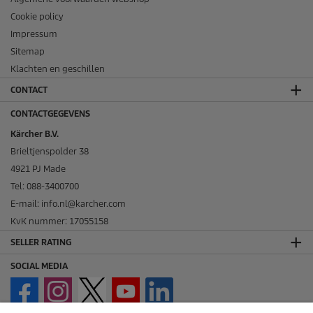
Cookie policy
Impressum
Sitemap
Klachten en geschillen
CONTACT
CONTACTGEGEVENS
Kärcher B.V.
Brieltjenspolder 38
4921 PJ Made
Tel: 088-3400700
E-mail: info.nl@karcher.com
KvK nummer: 17055158
SELLER RATING
SOCIAL MEDIA