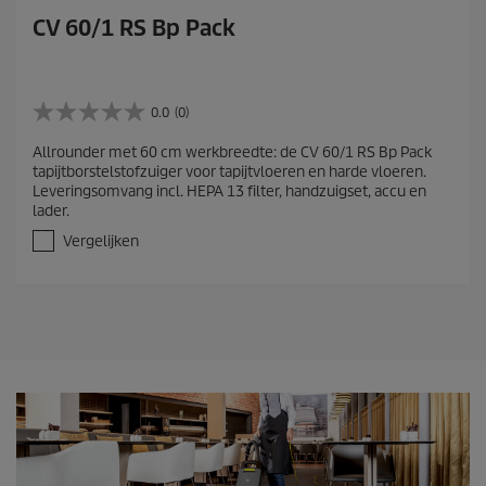
CV 60/1 RS Bp Pack
0.0
(0)
0
.
Allrounder met 60 cm werkbreedte: de CV 60/1 RS Bp Pack
0
tapijtborstelstofzuiger voor tapijtvloeren en harde vloeren.
v
Leveringsomvang incl. HEPA 13 filter, handzuigset, accu en
a
lader.
n
d
Vergelijken
e
5
s
t
e
r
r
e
n
.