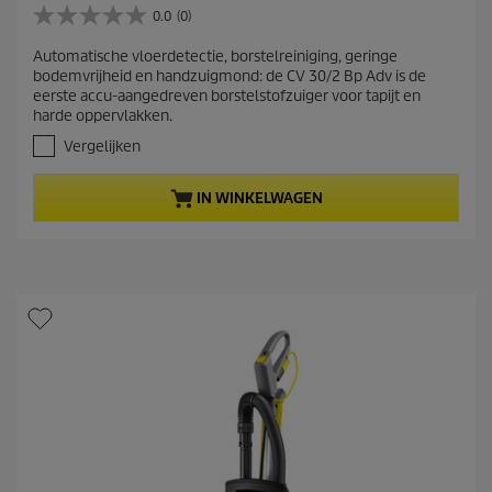
r
0.0
(0)
0
r
.
Automatische vloerdetectie, borstelreiniging, geringe
e
0
bodemvrijheid en handzuigmond: de CV 30/2 Bp Adv is de
v
n
eerste accu-aangedreven borstelstofzuiger voor tapijt en
a
t
harde oppervlakken.
n
p
d
Vergelijken
r
e
5
o
IN WINKELWAGEN
s
d
t
u
e
c
r
t
r
e
p
n
r
.
i
c
e