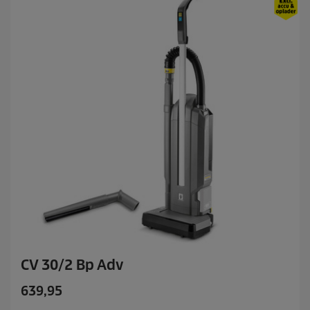
CV 30/2 Bp Adv
C
639,95
u