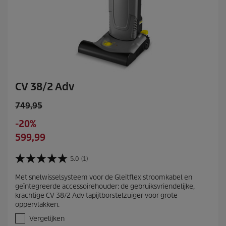
g
e
n
CV 38/2 Adv
O
749,95
l
S
-20%
d
a
C
599,99
p
v
u
r
i
r
5.0
(1)
o
5
n
r
d
.
g
Met snelwisselsysteem voor de Gleitflex stroomkabel en
e
0
u
geïntegreerde accessoirehouder: de gebruiksvriendelijke,
v
n
c
krachtige CV 38/2 Adv tapijtborstelzuiger voor grote
a
t
t
oppervlakken.
n
p
p
d
Vergelijken
r