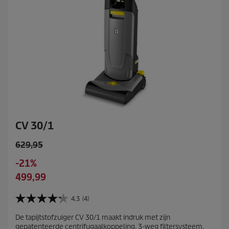
CV 30/1
O
629,95
l
S
-21%
d
a
C
499,99
p
v
u
r
i
r
4.3
(4)
o
4
n
r
d
.
g
De tapijtstofzuiger CV 30/1 maakt indruk met zijn
e
3
u
gepatenteerde centrifugaalkoppeling, 3-weg filtersysteem,