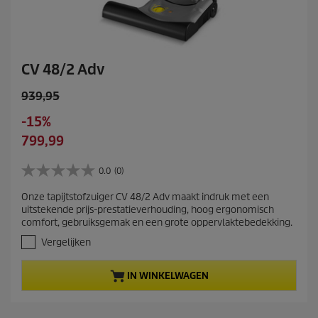
CV 48/2 Adv
O
939,95
l
S
-15%
d
a
C
799,99
p
v
u
r
i
r
0.0
(0)
o
0
n
r
d
.
g
Onze tapijtstofzuiger CV 48/2 Adv maakt indruk met een
e
0
u
uitstekende prijs-prestatieverhouding, hoog ergonomisch
v
n
c
comfort, gebruiksgemak en een grote oppervlaktebedekking.
a
t
t
n
Vergelijken
p
p
d
r
e
r
IN WINKELWAGEN
5
o
i
s
d
c
t
u
e
e