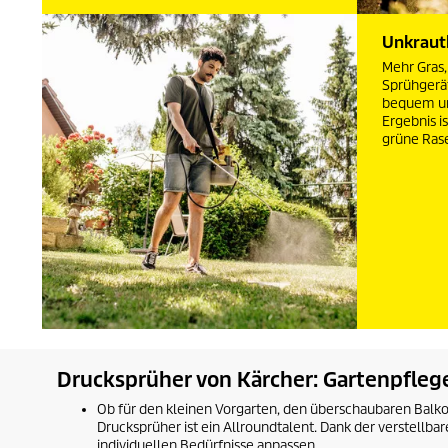
Unkraut
Mehr Gras,
Sprühgerät
bequem un
Ergebnis i
grüne Ras
Drucksprüher von Kärcher: Gartenpflege
Ob für den kleinen Vorgarten, den überschaubaren Balk
Drucksprüher ist ein Allroundtalent. Dank der verstellb
individuellen Bedürfnisse anpassen.