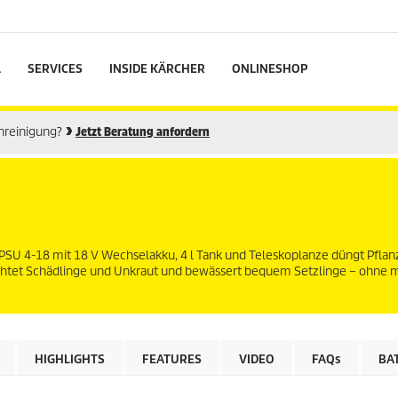
L
SERVICES
INSIDE KÄRCHER
ONLINESHOP
enreinigung?
Jetzt Beratung anfordern
PSU 4-18 mit 18 V Wechselakku, 4 l Tank und Teleskoplanze düngt Pflan
ichtet Schädlinge und Unkraut und bewässert bequem Setzlinge – ohne
HIGHLIGHTS
FEATURES
VIDEO
FAQs
BA