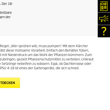
. Der 18-
New
tellbare
gen der
Kon
Con
e Regel: „Wer sprühen will, muss pumpen“. Mit dem Kärcher
llt diese mühsame Vorarbeit. Einfach den Behälter füllen,
nd mit Niederdruck um das Wohl der Pflanzen kümmern. Zum
zubringen, gezielt Pflanzenschutzmittel zu verteilen, Unkraut
te Setzlinge nebelfein zu wässern. Egal, ob Dachterrasse oder
SU 4-18 ist eines der Gartengeräte, die sich schnell
NTDECKEN