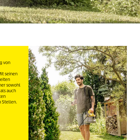
g von
it seinen
eiten
her sowohl
als auch
ten
 Stellen.