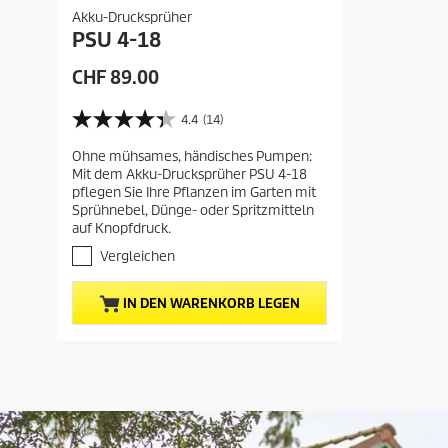
Akku-Drucksprüher
PSU 4-18
A
CHF 89.00
k
t
4.4
(14)
4
u
.
Ohne mühsames, händisches Pumpen:
e
4
Mit dem Akku-Drucksprüher PSU 4-18
v
l
pflegen Sie Ihre Pflanzen im Garten mit
o
l
Sprühnebel, Dünge- oder Spritzmitteln
n
e
auf Knopfdruck.
5
r
S
Vergleichen
t
P
e
r
IN DEN WARENKORB LEGEN
r
e
n
i
e
s
n
.
d
1
e
4
s
B