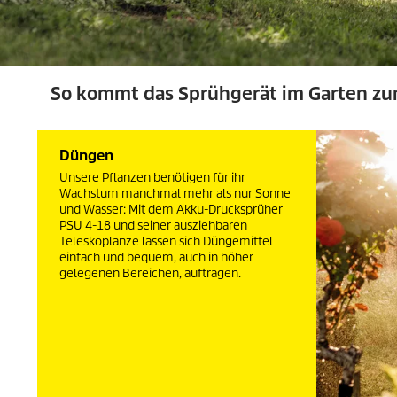
So kommt das Sprühgerät im Garten zu
Düngen
Unsere Pflanzen benötigen für ihr
Wachstum manchmal mehr als nur Sonne
und Wasser: Mit dem Akku-Drucksprüher
PSU 4-18 und seiner ausziehbaren
Teleskoplanze lassen sich Düngemittel
einfach und bequem, auch in höher
gelegenen Bereichen, auftragen.