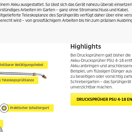
nem Akku ausgestattet. So lässt sich das Gerät nahezu überall einsetzen
hrstündiges Arbeiten im Garten – ganz ohne Stromanschluss und Kabel.
mitgelieferte Teleskoplanze des Sprühgeräts verfügt daher über eine vers
recht wird – von grossflächigem Arbeiten bis hin zum präzisen Ausbrin
Highlights
Bei Drucksprühern galt bisher di
Akku-Drucksprüher PSU 4-18 entfä
tellbarer Betätigungshebel
Akku anbringen und anschliesse
Beispiel, um flüssigen Dünger aus
zu beseitigen oder vorsichtig zar
Teleskopsprühlanze
Schrebergarten – das Sprühgerät P
unverzichtbar machen.
DRUCKSPRÜHER PSU 4-18 E
Praktischer Schultergurt