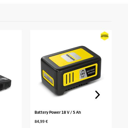
Battery Power 18 V / 5 Ah
C
C
C
84,99 €
3
u
u