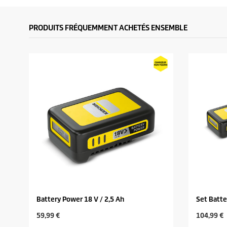
PRODUITS FRÉQUEMMENT ACHETÉS ENSEMBLE
Battery Power 18 V / 2,5 Ah
Set Batt
C
C
59,99 €
104,99 €
u
u