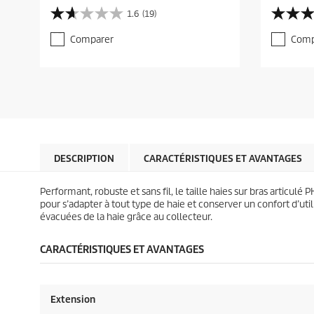
r
r
1.6
(19)
1
4
r
r
.
.
e
e
Comparer
Comp
6
5
n
n
s
s
t
t
u
u
p
p
r
r
r
r
5
5
o
o
é
é
d
d
t
t
u
u
o
o
c
c
i
i
t
t
l
l
DESCRIPTION
CARACTÉRISTIQUES ET AVANTAGES
p
p
e
e
r
r
s
s
i
i
Performant, robuste et sans fil, le taille haies sur bras articulé 
.
.
c
c
pour s’adapter à tout type de haie et conserver un confort d’ut
1
7
e
e
évacuées de la haie grâce au collecteur.
9
6
a
a
v
v
CARACTÉRISTIQUES ET AVANTAGES
i
i
s
s
Extension