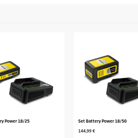
ery Power 18/25
Set Battery Power 18/50
C
144,99 €
u