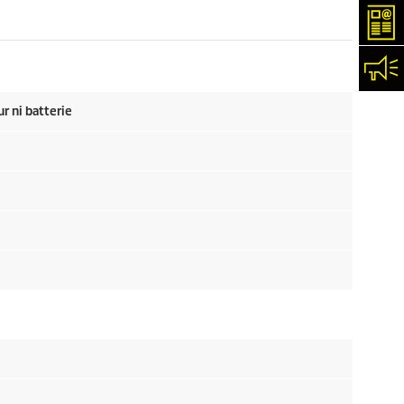
New
Con
r ni batterie