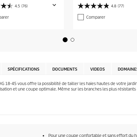
r
4.5
(76)
4.8
(77)
4
r
.
e
arer
Comparer
8
n
s
t
u
p
r
r
5
o
é
d
t
u
o
c
i
t
l
SPÉCIFICATIONS
DOCUMENTS
VIDEOS
DOMAINES
p
e
r
s
i
PHG 18-45 vous offre la possibilité de tailler les haies hautes de votre jardi
.
c
ilisation et une coupe optimale. Même sur les branches les plus résistant
7
e
7
a
v
i
s
Pour une coupe confortable et sans effort du h