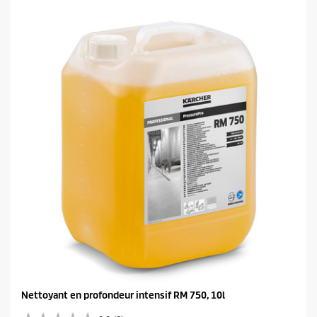
é
t
o
i
l
e
s
.
Nettoyant en profondeur intensif RM 750, 10l