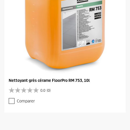
1
e
a
v
i
s
Nettoyant grès cérame FloorPro RM 753, 10l
0.0
(0)
0
.
Comparer
0
s
u
r
5
é