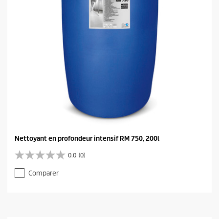
Nettoyant en profondeur intensif RM 750, 200l
0.0
(0)
0
.
Comparer
0
s
u
r
5