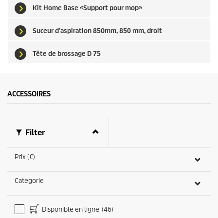
e
Kit Home Base «Support pour mop»
s
Suceur d’aspiration 850mm, 850 mm, droit
Tête de brossage D 75
ACCESSOIRES
Filter
Prix (€)
Categorie
Disponible en ligne
(46)