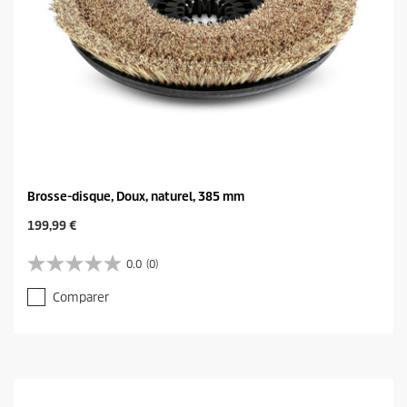
Brosse-disque, Doux, naturel, 385 mm
C
199,99 €
u
r
0.0
(0)
0
r
.
e
Comparer
0
n
s
t
u
p
r
r
5
o
é
d
t
u