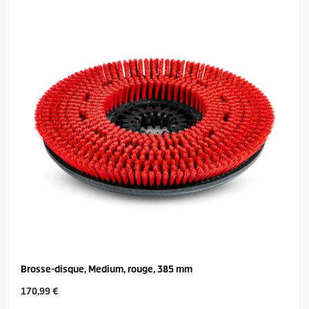
o
c
i
t
l
p
e
r
s
i
.
c
e
Brosse-disque, Medium, rouge, 385 mm
C
170,99 €
u