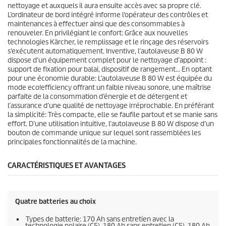
nettoyage et auxquels il aura ensuite accès avec sa propre clé.
L’ordinateur de bord intégré informe l’opérateur des contrôles et
maintenances à effectuer ainsi que des consommables à
renouveler. En privilégiant le confort: Grâce aux nouvelles
technologies Kärcher, le remplissage et le rinçage des réservoirs
s’exécutent automatiquement. Inventive, l’autolaveuse B 80 W
dispose d’un équipement complet pour le nettoyage d’appoint :
support de fixation pour balai, dispositif de rangement… En optant
pour une économie durable: L’autolaveuse B 80 W est équipée du
mode
eco!efficiency
offrant un faible niveau sonore, une maîtrise
parfaite de la consommation d’énergie et de détergent et
l’assurance d’une qualité de nettoyage irréprochable. En préférant
la simplicité: Très compacte, elle se faufile partout et se manie sans
effort. D’une utilisation intuitive, l’autolaveuse B 80 W dispose d’un
bouton de commande unique sur lequel sont rassemblées les
principales fonctionnalités de la machine.
CARACTÉRISTIQUES ET AVANTAGES
Quatre batteries au choix
Types de batterie: 170 Ah sans entretien avec la
technologie polaire (C5), 180 Ah sans entretien (C5), 180 Ah