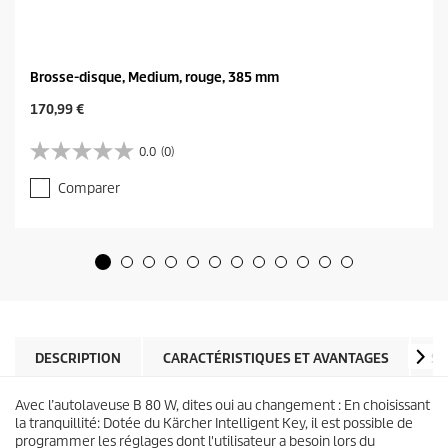
Brosse-disque, Medium, rouge, 385 mm
C
170,99 €
u
r
0.0
(0)
0
r
.
e
Comparer
0
n
s
t
u
p
r
r
5
o
é
d
t
u
o
c
i
t
l
DESCRIPTION
CARACTÉRISTIQUES ET AVANTAGES
SP
p
e
r
s
i
Avec l’autolaveuse B 80 W, dites oui au changement : En choisissant
.
c
la tranquillité: Dotée du Kärcher Intelligent Key, il est possible de
e
programmer les réglages dont l'utilisateur a besoin lors du