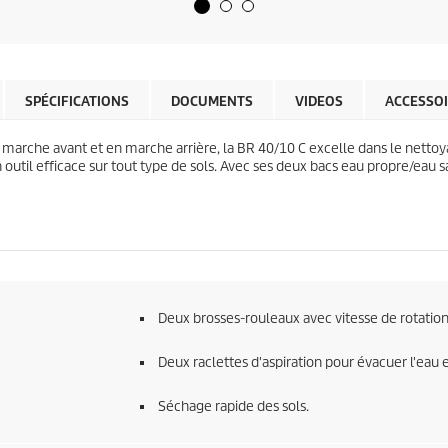
5
o
é
d
t
u
o
c
i
t
l
SPÉCIFICATIONS
DOCUMENTS
VIDEOS
ACCESSO
p
e
r
s
i
arche avant et en marche arrière, la BR 40/10 C excelle dans le nettoy
.
c
n outil efficace sur tout type de sols. Avec ses deux bacs eau propre/eau 
e
Deux brosses-rouleaux avec vitesse de rotation
Deux raclettes d'aspiration pour évacuer l'eau 
Séchage rapide des sols.