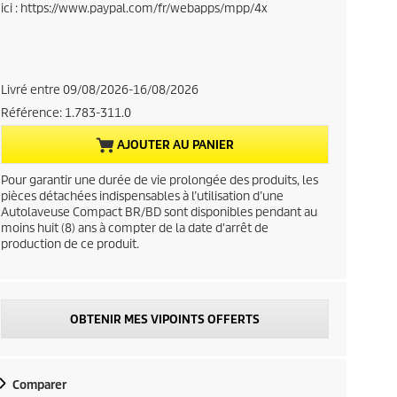
ici : https://www.paypal.com/fr/webapps/mpp/4x
r
e
n
Livré entre 09/08/2026-16/08/2026
Référence:
1.783-311.0
t
AJOUTER AU PANIER
p
Pour garantir une durée de vie prolongée des produits, les
r
pièces détachées indispensables à l’utilisation d’une
Autolaveuse Compact BR/BD sont disponibles pendant au
moins huit (8) ans à compter de la date d'arrêt de
o
production de ce produit.
d
u
OBTENIR MES VIPOINTS OFFERTS
c
t
Comparer