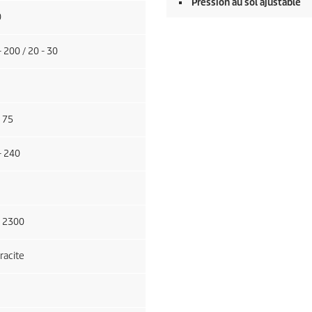
Pression au sol ajustable
0
 200 / 20 - 30
 75
- 240
 2300
racite