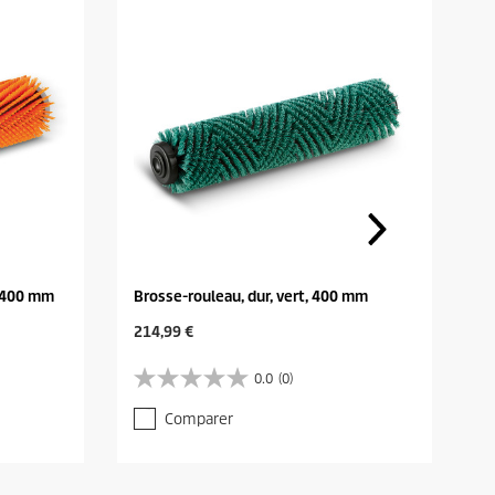
, 400 mm
Brosse-rouleau, dur, vert, 400 mm
C
214,99 €
u
r
0.0
(0)
0
r
.
e
Comparer
0
n
s
t
u
p
r
r