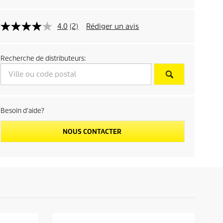
p
4.0
(2)
Rédiger un avis
r
i
Recherche de distributeurs:
c
e
Besoin d'aide?
NOUS CONTACTER