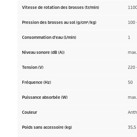
Vitesse de rotation des brosses (tr/min)
110
Pression des brosses au sol (g/cm²/kg)
100 -
Consommation d'eau (l/min)
1
Niveau sonore (dB (A))
max.
Tension (V)
220 
Fréquence (
Hz
)
50
Puissance absorbée (W)
max.
Couleur
Anth
Poids sans accessoire (kg)
35,5