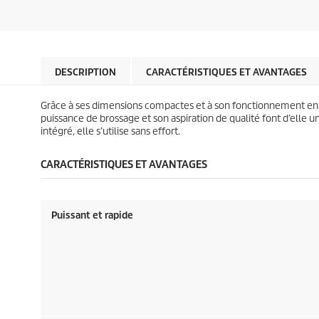
5
5
o
o
é
é
d
d
t
t
u
u
o
o
c
c
i
i
t
t
l
l
DESCRIPTION
CARACTÉRISTIQUES ET AVANTAGES
p
p
e
e
r
r
s
s
i
i
Grâce à ses dimensions compactes et à son fonctionnement en m
.
.
c
c
puissance de brossage et son aspiration de qualité font d’elle u
2
e
e
intégré, elle s’utilise sans effort.
a
v
i
CARACTÉRISTIQUES ET AVANTAGES
s
Puissant et rapide