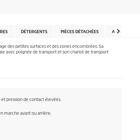
5
o
é
d
t
u
o
c
i
t
l
IRES
DÉTERGENTS
PIÈCES DÉTACHÉES
AVIS
p
e
r
s
i
age des petites surfaces et des zones encombrées. Sa
.
c
sale avec poignée de transport et son chariot de transport
e
 et pression de contact élevées.
en marche avant ou arrière.