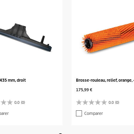
 435 mm, droit
Brosse-rouleau, relief, orange
C
175,99 €
u
r
0.0
(0)
0.0
(0)
0
r
.
e
arer
Comparer
0
n
s
t
u
p
r
r