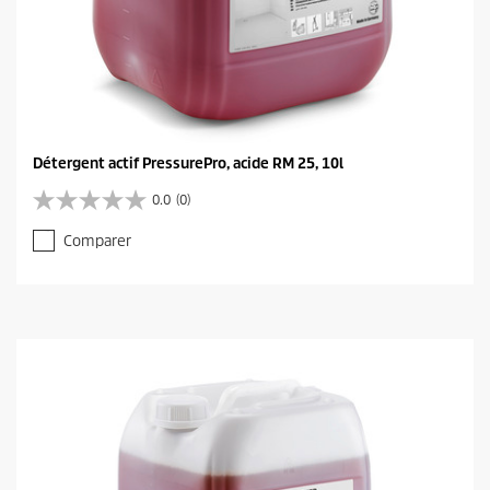
Détergent actif PressurePro, acide RM 25, 10l
0.0
(0)
0
.
Comparer
0
s
u
r
5
é
t
o
i
l
e
s
.