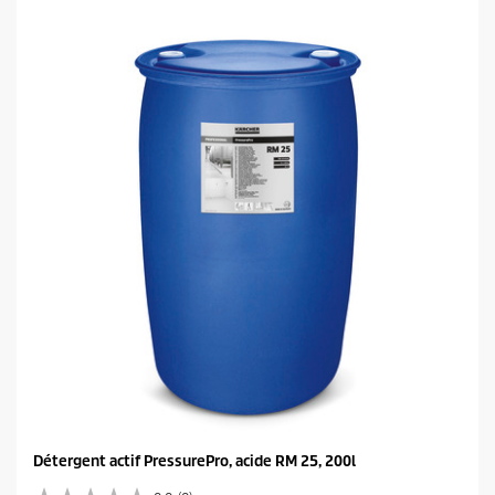
é
t
o
i
l
e
s
.
Détergent actif PressurePro, acide RM 25, 200l