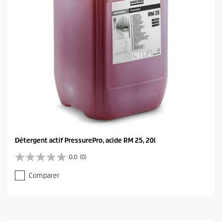
Détergent actif PressurePro, acide RM 25, 20l
0.0
(0)
0
.
Comparer
0
s
u
r
5