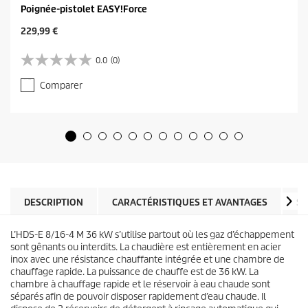
Poignée-pistolet EASY!Force
C
229,99 €
u
r
0.0
(0)
0
r
.
e
Comparer
0
n
s
t
u
p
r
r
5
o
é
d
t
u
o
c
i
t
l
DESCRIPTION
CARACTÉRISTIQUES ET AVANTAGES
SP
p
e
r
s
i
L’HDS-E 8/16-4 M 36 kW s’utilise partout où les gaz d’échappement
.
c
sont gênants ou interdits. La chaudière est entièrement en acier
e
inox avec une résistance chauffante intégrée et une chambre de
chauffage rapide. La puissance de chauffe est de 36 kW. La
chambre à chauffage rapide et le réservoir à eau chaude sont
séparés afin de pouvoir disposer rapidement d’eau chaude. Il