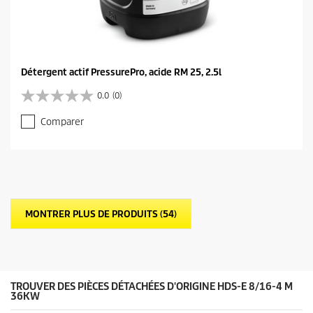
Détergent actif PressurePro, acide RM 25, 2.5l
0.0
(0)
0
.
Comparer
0
s
u
r
5
é
t
MONTRER PLUS DE PRODUITS (54)
o
i
l
e
s
.
TROUVER DES PIÈCES DÉTACHÉES D'ORIGINE HDS-E 8/16-4 M
36KW