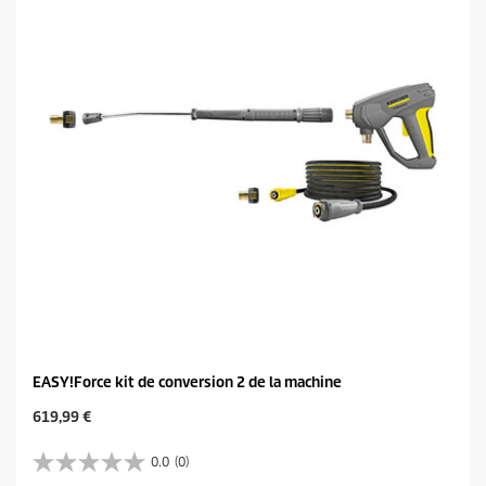
l
p
e
r
s
i
.
c
e
EASY!Force kit de conversion 2 de la machine
C
619,99 €
u
r
0.0
(0)
0
r