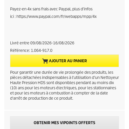
r
Payez-en 4x sans frais avec Paypal, plus d’infos
ici : https://www.paypal.com/fr/webapps/mpp/4x
r
e
n
Livré entre 09/08/2026-16/08/2026
Référence:
1.064-917.0
t
AJOUTER AU PANIER
p
Pour garantir une durée de vie prolongée des produits, les
r
pièces détachées indispensables à l’utilisation d’un Nettoyeur
Haute Pression HDS sont disponibles pendant au moins dix
(10) ans pour les moteurs électriques, pour les stationnaires
o
et pour les moteurs à combustion à compter de la date
d'arrêt de production de ce produit.
d
u
OBTENIR MES VIPOINTS OFFERTS
c