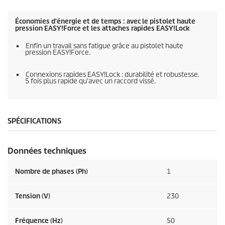
Économies d'énergie et de temps : avec le pistolet haute
pression
EASY!Force
et les attaches rapides
EASY!Lock
Enfin un travail sans fatigue grâce au pistolet haute
pression
EASY!Force
.
Connexions rapides
EASY!Lock
: durabilité et robustesse.
5 fois plus rapide qu'avec un raccord vissé.
SPÉCIFICATIONS
Données techniques
Nombre de phases (Ph)
1
Tension (V)
230
Fréquence (
Hz
)
50