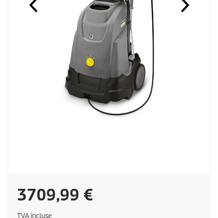
C
3709,99 €
u
TVA incluse