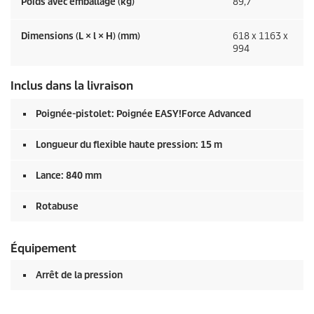
Poids avec emballage (kg)
89,7
Dimensions (L × l × H) (mm)
618 x 1163 x
994
Inclus dans la livraison
Poignée-pistolet: Poignée
EASY!Force
Advanced
Longueur du flexible haute pression: 15 m
Lance: 840 mm
Rotabuse
Équipement
Arrêt de la pression