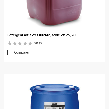
Détergent actif PressurePro, acide RM 25, 20l
0.0
(0)
0
.
Comparer
0
s
u
r
5
é
t
o
i
l
e
s
.