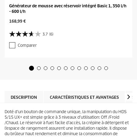
Générateur de mousse avec réservoir intégré Basic 1, 350 l/h
- 600 l/h
C
168,99 €
u
r
3.7
(6)
3
r
.
e
Comparer
7
n
s
t
u
p
r
r
5
o
é
d
t
u
o
c
i
t
l
DESCRIPTION
CARACTÉRISTIQUES ET AVANTAGES
SP
p
e
r
s
i
Doté d’un bouton de commande unique, la manipulation du HDS
.
c
5/15 UX+ est simple grâce à 3 niveaux d’utilisation: Off /Froid
6
e
/Chaud. Le réservoir à fuel facile d’accès, la crépine à détergent et
a
l’espace de rangement assurent une installation rapide. Il dispose
v
du brûleur haut rendement et diminue la consommation de
i