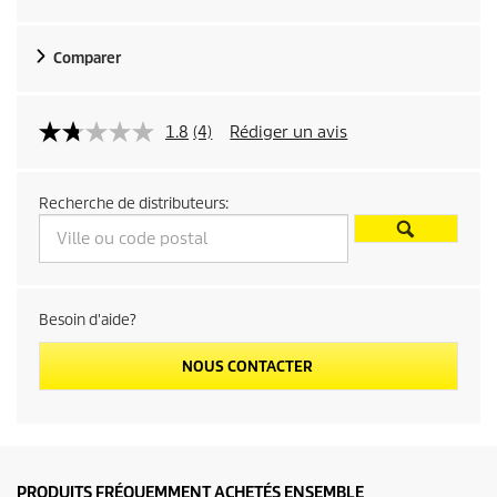
t
Comparer
p
r
1.8
(4)
Rédiger un avis
i
Recherche de distributeurs:
c
e
Besoin d'aide?
NOUS CONTACTER
PRODUITS FRÉQUEMMENT ACHETÉS ENSEMBLE