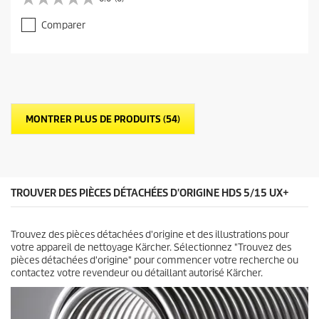
0
.
Comparer
0
s
u
r
5
é
t
MONTRER PLUS DE PRODUITS (54)
o
i
l
e
s
.
TROUVER DES PIÈCES DÉTACHÉES D'ORIGINE HDS 5/15 UX+
Trouvez des pièces détachées d'origine et des illustrations pour
votre appareil de nettoyage Kärcher. Sélectionnez "Trouvez des
pièces détachées d'origine" pour commencer votre recherche ou
contactez votre revendeur ou détaillant autorisé Kärcher.