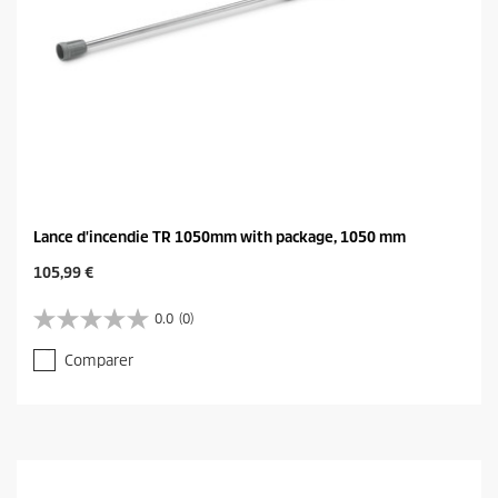
Lance d'incendie TR 1050mm with package, 1050 mm
C
105,99 €
u
r
0.0
(0)
0
r
.
e
Comparer
0
n
s
t
u
p
r
r
5
o
é
d
t
u