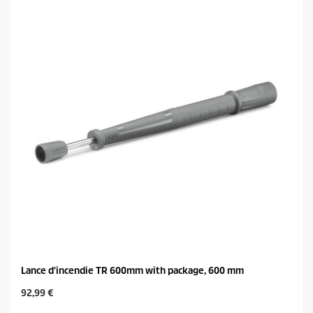
o
c
i
t
l
p
e
r
s
i
.
c
e
Lance d'incendie TR 600mm with package, 600 mm
C
92,99 €
u