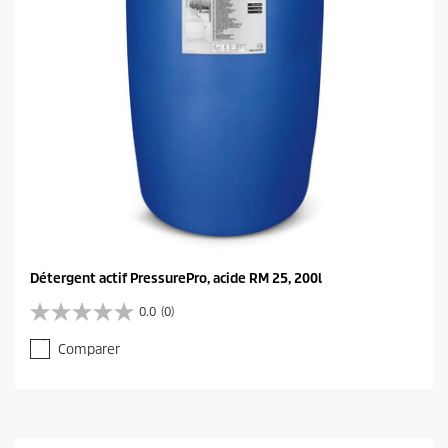
Détergent actif PressurePro, acide RM 25, 200l
0.0
(0)
0
.
Comparer
0
s
u
r
5
é