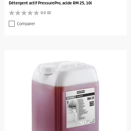
Détergent actif PressurePro, acide RM 25, 10l
0.0
(0)
0
.
Comparer
0
s
u
r
5
é
t
o
i
l
e
s
.