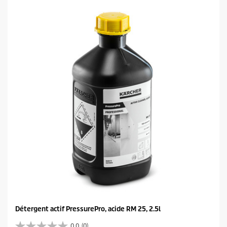
t
o
i
l
e
s
.
Détergent actif PressurePro, acide RM 25, 2.5l
0.0
(0)