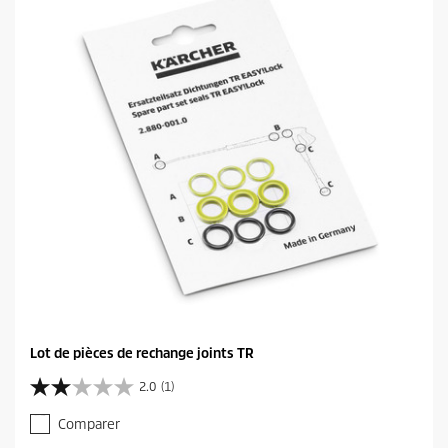
Lot de pièces de rechange joints TR
2.0
(1)
2
.
Comparer
0