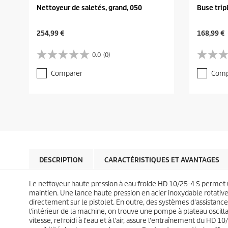
Nettoyeur de saletés, grand, 050
Buse trip
C
C
254,99 €
168,99 €
u
u
r
r
0.0
(0)
0
0
r
r
.
.
e
e
Comparer
Comp
0
0
n
n
s
s
t
t
u
u
p
p
r
r
r
r
5
5
o
o
é
é
d
d
t
t
u
u
o
o
c
c
i
i
t
t
l
l
DESCRIPTION
CARACTÉRISTIQUES ET AVANTAGES
p
p
e
e
r
r
s
s
i
i
Le nettoyeur haute pression à eau froide HD 10/25-4 S permet u
.
.
c
c
maintien. Une lance haute pression en acier inoxydable rotative
e
e
directement sur le pistolet. En outre, des systèmes d'assistance
l'intérieur de la machine, on trouve une pompe à plateau oscill
vitesse, refroidi à l'eau et à l'air, assure l'entraînement du H