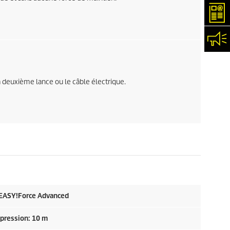
New
Con
 deuxième lance ou le câble électrique.
EASY!Force
Advanced
 pression: 10 m