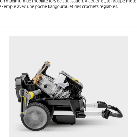
 un maximum de mobilité lors de l'utilisation. À cet effet, le groupe mote
s
 exemple avec une poche kangourou et des crochets réglables.