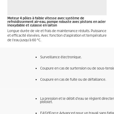
Moteur 4 pôles à faible vitesse avec système de
refroidissement air-eau, pompe robuste avec pistons en acier
inoxydable et culasse en laiton
Longue durée de vie et frais de maintenance réduits. Puissance
et efficacité élevées. Avec fonction d'aspiration et température
de l'eau jusqu'à 60 °C.
Surveillance électronique.
Coupure en cas de surtension ou de sous-tensi
Coupure en cas de fuite ou de défaillance.
La pression et le débit d'eau se règlent directe
pistolet.
EASY!Force
Advanced pour un travail sans fati