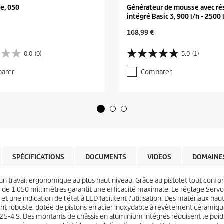
le, 050
Générateur de mousse avec ré
intégré Basic 3, 900 l/h - 2500 
C
168,99 €
u
r
0.0
(0)
5.0
(1)
5
r
.
e
arer
Comparer
0
n
s
t
u
p
r
r
5
o
é
d
t
u
o
c
i
t
l
SPÉCIFICATIONS
DOCUMENTS
VIDEOS
DOMAINES
p
e
r
s
i
n travail ergonomique au plus haut niveau. Grâce au pistolet tout confo
.
c
 de 1 050 millimètres garantit une efficacité maximale. Le réglage Servo 
1
e
 et une indication de l'état à LED facilitent l'utilisation. Des matériaux 
a
ant robuste, dotée de pistons en acier inoxydable à revêtement céramique 
v
D 10/25-4 S. Des montants de châssis en aluminium intégrés réduisent le po
i