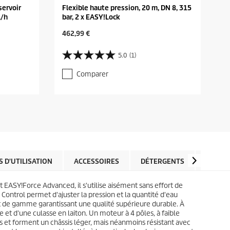
servoir
Flexible haute pression, 20 m, DN 8, 315
l/h
bar, 2 x EASY!Lock
C
462,99 €
u
r
5.0
(1)
5
r
.
e
Comparer
0
n
s
t
u
p
r
r
5
o
é
d
t
u
o
c
i
t
l
 D'UTILISATION
ACCESSOIRES
DÉTERGENTS
PIÈCES
p
e
r
s
i
rt
EASY!Force
Advanced, il s'utilise aisément sans effort de
.
c
Control permet d'ajuster la pression et la quantité d'eau
1
e
haut de gamme garantissant une qualité supérieure durable. À
a
et d'une culasse en laiton. Un moteur à 4 pôles, à faible
v
ids et forment un châssis léger, mais néanmoins résistant avec
i