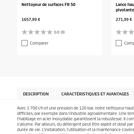
Nettoyeur de surfaces FR 50
Lance hau
pivotant
C
C
1657,99 €
271,99 €
u
u
r
r
0.0
(0)
0
0
r
r
.
.
e
e
Comparer
Comp
0
0
n
n
s
s
t
t
u
u
p
p
r
r
r
r
5
5
o
o
é
é
d
d
t
t
u
u
o
o
c
c
i
i
t
t
l
l
DESCRIPTION
CARACTÉRISTIQUES ET AVANTAGES
p
p
e
e
r
r
s
s
i
i
Avec 1 700 l/h et une pression de 120 bar, notre nettoyeur haute
.
.
c
c
difficiles, par exemple dans l'industrie agroalimentaire. Une te
e
e
l'habillage en acier inoxydable garantissent la robustesse. Il c
s'allume. Par ailleurs, du détergent peut être aspiré et dosé par
durée de vie. L'installation, l'utilisation et la maintenance s'avè