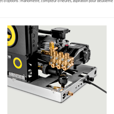
es et d'options : manomètre, compteur d'heures, aspiration pour deuxi