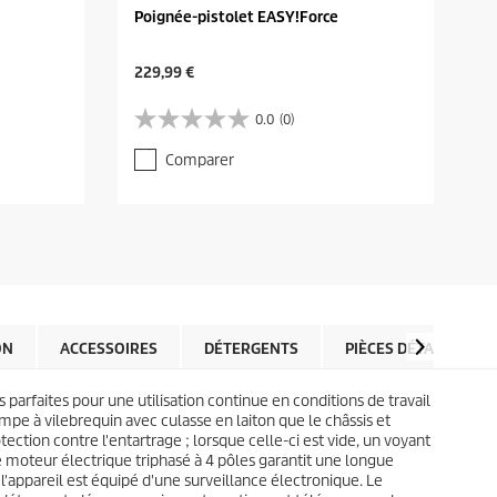
Poignée-pistolet EASY!Force
C
229,99 €
u
r
0.0
(0)
0
r
.
e
Comparer
0
n
s
t
u
p
r
r
5
o
é
d
t
u
o
c
i
t
l
ON
ACCESSOIRES
DÉTERGENTS
PIÈCES DÉTACHÉES
p
e
r
s
i
 parfaites pour une utilisation continue en conditions de travail
.
c
mpe à vilebrequin avec culasse en laiton que le châssis et
e
ction contre l'entartrage ; lorsque celle-ci est vide, un voyant
 Le moteur électrique triphasé à 4 pôles garantit une longue
n, l'appareil est équipé d'une surveillance électronique. Le