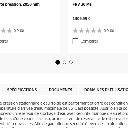
te pression, 2050 mm,
FRV 30 Me
e
C
1309,99 €
u
r
0.0
(0)
0.0
(0)
0
r
.
e
arer
Comparer
0
n
s
t
u
p
r
r
5
o
é
d
t
u
o
c
i
t
l
SPÉCIFICATIONS
DOCUMENTS
DOMAINES D'UTILISATI
p
e
r
s
i
 pression stationnaire à eau froide est performant et offre des conditions
.
c
mpérature d'arrivée d'eau maximale de 85°C est possible. Aussi bien la po
e
omprend un réservoir de stockage d'eau avec sécurité manque d'eau et prote
 le biais d'une vanne ; là aussi, un indicateur de réservoir vide est prévu.
rent très conviviales. Afin de garantir une sécurité élevée de l'exploitatio