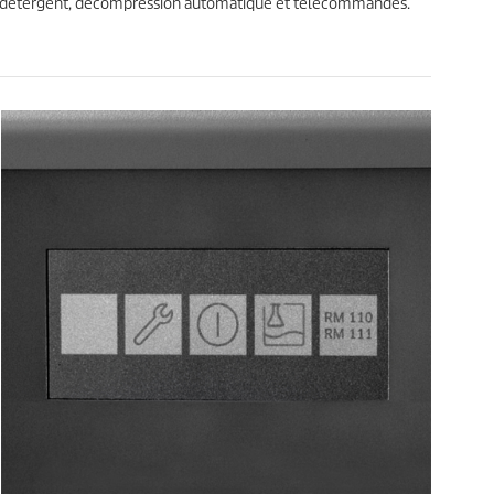
ème détergent, décompression automatique et télécommandes.