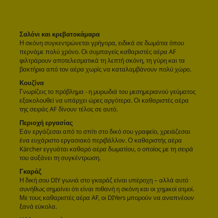
Σαλόνι και κρεβατοκάμαρα
Η σκόνη συγκεντρώνεται γρήγορα, ειδικά σε δωμάτια όπου
περνάμε πολύ χρόνο. Οι συμπαγείς καθαριστές αέρα AF
φιλτράρουν αποτελεσματικά τη λεπτή σκόνη, τη γύρη και τα
βακτήρια από τον αέρα χωρίς να καταλαμβάνουν πολύ χώρο.
Κουζίνα
Γνωρίζεις το πρόβλημα - η μυρωδιά του μεσημεριανού γεύματος
εξακολουθεί να υπάρχει ώρες αργότερα. Οι καθαριστές αέρα
της σειράς AF δίνουν τέλος σε αυτό.
Περιοχή εργασίας
Εάν εργάζεσαι από το σπίτι στο δικό σου γραφείο, χρειάζεσαι
ένα ευχάριστο εργασιακό περιβάλλον. Ο καθαριστής αέρα
Kärcher εγγυάται καθαρό αέρα δωματίου, ο οποίος με τη σειρά
του αυξάνει τη συγκέντρωση.
Γκαράζ
Η δική σου DIY γωνιά στο γκαράζ είναι υπέροχη – αλλά αυτό
συνήθως σημαίνει ότι είναι πιθανή η σκόνη και οι χημικοί ατμοί.
Με τους καθαριστές αέρα AF, οι DIYers μπορούν να αναπνέουν
ξανά εύκολα.