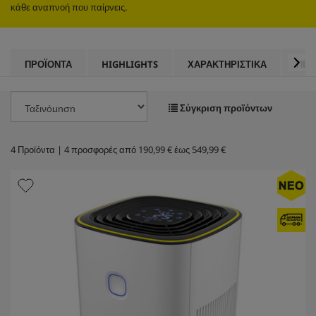
κάθε αναπνοή που παίρνεις.
ΠΡΟΪΌΝΤΑ
HIGHLIGHTS
ΧΑΡΑΚΤΗΡΙΣΤΙΚΆ
ΠΕΔ
Σύγκριση προϊόντων
4
Προϊόντα |
4
προσφορές από
190,99 €
έως
549,99 €