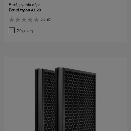
Επεξεργασία αέρα
Σετ φίλτρου AF 20
0.0
(0)
0
.
Σύγκριση
0
α
π
ό
5
α
σ
τ
έ
ρ
ι
α
.