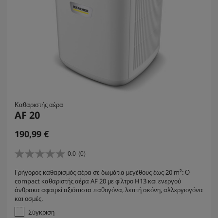
Καθαριστής αέρα
AF 20
C
190,99 €
u
r
0.0
(0)
0
r
.
Γρήγορος καθαρισμός αέρα σε δωμάτια μεγέθους έως 20 m²: Ο
e
0
compact καθαριστής αέρα AF 20 με φίλτρο H13 και ενεργού
α
n
άνθρακα αφαιρεί αξιόπιστα παθογόνα, λεπτή σκόνη, αλλεργιογόνα
π
t
και οσμές.
ό
p
5
Σύγκριση