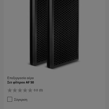
α
.
Επεξεργασία αέρα
Σετ φίλτρου AF 50
0.0
(0)
0
.
Σύγκριση
0
α