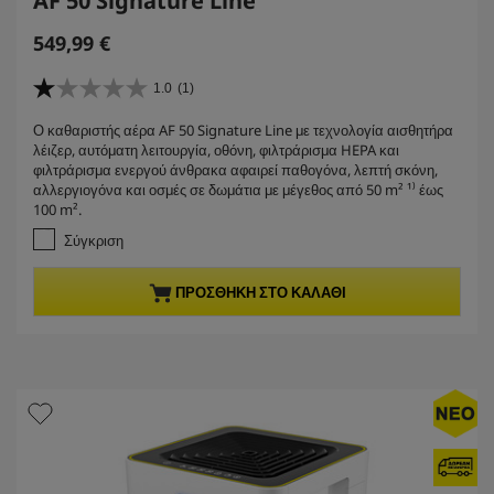
AF 50 Signature Line
C
549,99 €
u
r
1.0
(1)
1
r
.
Ο καθαριστής αέρα AF 50 Signature Line με τεχνολογία αισθητήρα
e
0
λέιζερ, αυτόματη λειτουργία, οθόνη, φιλτράρισμα HEPA και
α
n
φιλτράρισμα ενεργού άνθρακα αφαιρεί παθογόνα, λεπτή σκόνη,
π
t
αλλεργιογόνα και οσμές σε δωμάτια με μέγεθος από 50 m² ¹⁾ έως
ό
p
100 m².
5
r
α
Σύγκριση
σ
o
τ
d
ΠΡΟΣΘΉΚΗ ΣΤΟ ΚΑΛΆΘΙ
έ
u
ρ
c
ι
t
α
.
p
1
r
κ
i
ρ
c
ι
τ
e