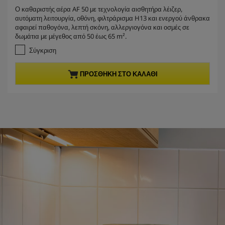
r
.
Ο καθαριστής αέρα AF 50 με τεχνολογία αισθητήρα λέιζερ,
e
0
αυτόματη λειτουργία, οθόνη, φιλτράρισμα H13 και ενεργού άνθρακα
α
n
αφαιρεί παθογόνα, λεπτή σκόνη, αλλεργιογόνα και οσμές σε
π
t
δωμάτια με μέγεθος από 50 έως 65 m².
ό
p
5
Σύγκριση
r
α
σ
o
ΠΡΟΣΘΉΚΗ ΣΤΟ ΚΑΛΆΘΙ
τ
d
έ
u
ρ
c
ι
t
α
.
p
r
i
c
e