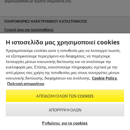
Δημιουργήθηκε με τεχνητή νοημοσύνη (AI)
ΠΛΗΡΟΦΟΡΙΕΣ ΗΛΕΚΤΡΟΝΙΚΟΥ ΚΑΤΑΣΤΗΜΑΤΟΣ
Γενικοί όροι και προϋποθέσεις
Πολιτική απορρήτου
Η ιστοσελίδα μας χρησιμοποιεί cookies
Τρόποι παραγγελίας
Χρησιμοποιούμε cookies ώστε η τοποθεσία μας να λειτουργεί σωστά,
Τρόποι πληρωμής
να εξατομικεύουμε περιεχόμενο και διαφημίσεις, να παρέχουμε
Αποστολή προϊόντων
λειτουργίες μέσων κοινωνικής δικτύωσης και να αναλύουμε την
Πολιτική ακυρώσεων
κυκλοφορία μας. Επίσης, κοινοποιούμε πληροφορίες σχετικά με την
από μέρους σας χρήση της τοποθεσίας μας στους συνεργάτες μέσων
Πολιτική απόρριψης και επιστροφής μπαταριών
κοινωνικής δικτύωσης, διαφημίσεων και ανάλυσης.
Cookie Policy.
Πολιτική απορρήτου
ΑΣΦΑΛΕΊΣ ΗΛΕΚΤΡΟΝΙΚΈΣ ΠΛΗΡΩΜΈΣ
ΑΠΟΣΤΟΛΉ ΠΡΟΪΌΝΤΩΝ
ΑΠΟΔΟΧΉ ΌΛΩΝ ΤΩΝ COOKIES
Δωρεάν μεταφορικά
για όλες τις παραγγελίες άνω των 150 €.
ΑΠΌΡΡΙΨΗ ΌΛΩΝ
ΑΞΙΟΛΟΓΉΣΕΙΣ ΠΕΛΑΤΏΝ
Αναζήτηση εμπόρου &
Εγγραφείτε στο newsletter
ΕΠΙΚΟΙΝΩΝΊΑ
Ρυθμίσεις για τα cookies
service
της Kärcher