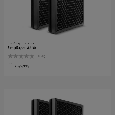
Επεξεργασία αέρα
Σετ φίλτρου AF 30
0.0
(0)
0
.
Σύγκριση
0
α
π
ό
5
α
σ
τ
έ
ρ
ι