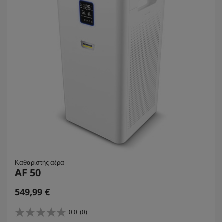
ι
κ
ή
Καθαριστής αέρα
AF 50
C
549,99 €
u
r
0.0
(0)
0