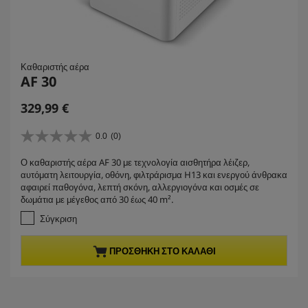
Καθαριστής αέρα
AF 30
C
329,99 €
u
r
0.0
(0)
0
r
.
Ο καθαριστής αέρα AF 30 με τεχνολογία αισθητήρα λέιζερ,
e
0
αυτόματη λειτουργία, οθόνη, φιλτράρισμα H13 και ενεργού άνθρακα
α
n
αφαιρεί παθογόνα, λεπτή σκόνη, αλλεργιογόνα και οσμές σε
π
t
δωμάτια με μέγεθος από 30 έως 40 m².
ό
p
5
Σύγκριση
r
α
σ
o
ΠΡΟΣΘΉΚΗ ΣΤΟ ΚΑΛΆΘΙ
τ
d
έ
u
ρ
c
ι
t
α