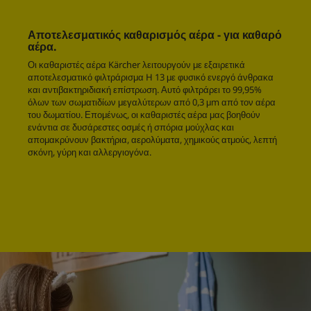
0
δ
ε
Αποτελεσματικός καθαρισμός αέρα - για καθαρό
υ
αέρα.
τ
ε
Οι καθαριστές αέρα Kärcher λειτουργούν με εξαιρετικά
ρ
αποτελεσματικό φιλτράρισμα H 13 με φυσικό ενεργό άνθρακα
ό
και αντιβακτηριδιακή επίστρωση. Αυτό φιλτράρει το 99,95%
λ
όλων των σωματιδίων μεγαλύτερων από 0,3 μm από τον αέρα
ε
του δωματίου. Επομένως, οι καθαριστές αέρα μας βοηθούν
π
ενάντια σε δυσάρεστες οσμές ή σπόρια μούχλας και
τ
απομακρύνουν βακτήρια, αερολύματα, χημικούς ατμούς, λεπτή
α
σκόνη, γύρη και αλλεργιογόνα.