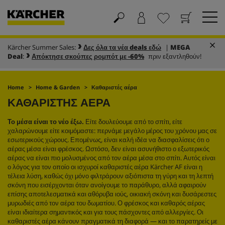
Kärcher Summer Sales:
Δες όλα τα νέα deals εδώ
|
MEGA
Καλάθι
Αγαπημένα
Deal
:
Απόκτησε σκούπες ρομπότ με -60%
πριν εξαντληθούν!
Home
Home & Garden
Καθαριστές αέρα
ΚΑΘΑΡΙΣΤΗΣ ΑΕΡΑ
Το μέσα είναι το νέο έξω.
Είτε δουλεύουμε από το σπίτι, είτε
χαλαρώνουμε είτε κοιμόμαστε: περνάμε μεγάλο μέρος του χρόνου μας σε
εσωτερικούς χώρους. Επομένως, είναι καλή ιδέα να διασφαλίσεις ότι ο
αέρας μέσα είναι φρέσκος. Ωστόσο, δεν είναι ασυνήθιστο ο εξωτερικός
αέρας να είναι πιο μολυσμένος από τον αέρα μέσα στο σπίτι. Αυτός είναι
ο λόγος για τον οποίο οι ισχυροί καθαριστές αέρα Kärcher AF είναι η
τέλεια λύση, καθώς όχι μόνο φιλτράρουν αξιόπιστα τη γύρη και τη λεπτή
σκόνη που εισέρχονται όταν ανοίγουμε το παράθυρο, αλλά αφαιρούν
επίσης αποτελεσματικά και αθόρυβα ιούς, οικιακή σκόνη και δυσάρεστες
μυρωδιές από τον αέρα του δωματίου. Ο φρέσκος και καθαρός αέρας
είναι ιδιαίτερα σημαντικός και για τους πάσχοντες από αλλεργίες. Οι
καθαριστές αέρα κάνουν πραγματικά τη διαφορά — και το παρατηρείς με