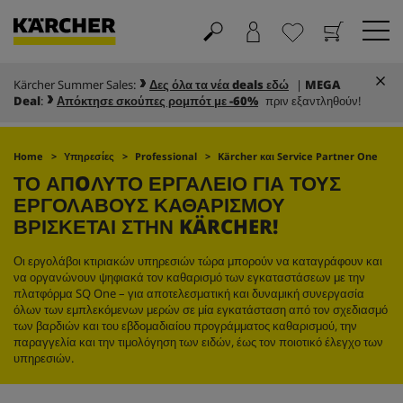
Kärcher Summer Sales:
Δες όλα τα νέα deals εδώ
|
MEGA
Καλάθι
Αγαπημένα
Deal
:
Απόκτησε σκούπες ρομπότ με -60%
πριν εξαντληθούν!
Home
Υπηρεσίες
Professional
Kärcher και Service Partner One
ΤΟ ΑΠOΛΥΤΟ ΕΡΓΑΛΕΙΟ ΓΙΑ ΤΟΥΣ
ΕΡΓΟΛΑΒΟΥΣ ΚΑΘΑΡΙΣΜΟΥ
ΒΡΙΣΚΕΤΑΙ ΣΤΗΝ KÄRCHER!
Οι εργολάβοι κτιριακών υπηρεσιών τώρα μπορούν να καταγράφουν και
να οργανώνουν ψηφιακά τον καθαρισμό των εγκαταστάσεων με την
πλατφόρμα SQ One – για αποτελεσματική και δυναμική συνεργασία
όλων των εμπλεκόμενων μερών σε μία εγκατάσταση από τον σχεδιασμό
των βαρδιών και του εβδομαδιαίου προγράμματος καθαρισμού, την
παραγγελία και την τιμολόγηση των ειδών, έως τον ποιοτικό έλεγχο των
υπηρεσιών.