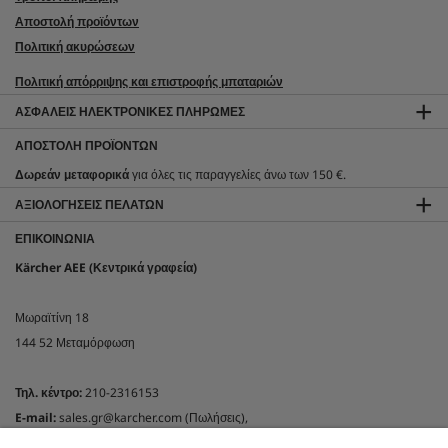
Αποστολή προϊόντων
Πολιτική ακυρώσεων
Πολιτική απόρριψης και επιστροφής μπαταριών
ΑΣΦΑΛΕΊΣ ΗΛΕΚΤΡΟΝΙΚΈΣ ΠΛΗΡΩΜΈΣ
ΑΠΟΣΤΟΛΉ ΠΡΟΪΌΝΤΩΝ
Δωρεάν μεταφορικά
για όλες τις παραγγελίες άνω των 150 €.
ΑΞΙΟΛΟΓΉΣΕΙΣ ΠΕΛΑΤΏΝ
ΕΠΙΚΟΙΝΩΝΊΑ
Kärcher AEE (Κεντρικά γραφεία)
Μωραϊτίνη 18
144 52 Μεταμόρφωση
Τηλ. κέντρο:
210-2316153
E-mail:
sales.gr@karcher.com (Πωλήσεις),
customercare.gr@karcher.com (Online shop)