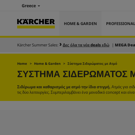
Greece
HOME & GARDEN
PROFESSIONA
Kärcher Summer Sales:
Δες όλα τα νέα deals εδώ
|
MEGA Dea
Home
Home & Garden
Σύστημα Σιδερώματος με Ατμό
ΣΎΣΤΗΜΑ ΣΙΔΕΡΏΜΑΤΟΣ 
Σιδέρωμα και καθαρισμός με ατμό την ίδια στιγμή.
Ατμός για σιδ
τις δύο λειτουργίες. Συμπεριλαμβάνει ένα μοναδικό concept και εί