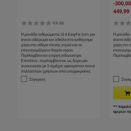
S
-300,00
d
a
C
449,99
p
v
u
r
i
r
0.0
(0)
o
0
0
n
r
d
.
.
Η μονάδα σιδερώματος SI 4 EasyFix Iron για
g
Η μονάδα σ
e
0
0
u
άνετο σιδέρωμα και αδιάλειπτο καθάρισμα
άνετο σιδ
α
α
n
c
χάρη στο σίδερο πίεσης ατμού και τo
χάρη στο σ
π
π
t
t
επαναγεμιζόμενο δοχείο νερού.
επαναγεμι
ό
ό
p
Περιλαμβάνεται ενεργή σιδερώστρα.
Περιλαμβά
p
5
5
Επιπλέον, περιλαμβάνεται ως δώρο μία
r
α
α
r
συσκευασία με 5 τεμάχια υφασμάτινα πανιά
σ
σ
o
i
πολλαπλών χρήσεων από υπερμικροϊνες
τ
τ
d
c
έ
έ
Σύγκριση
Σύγκ
u
e
ρ
ρ
c
ι
ι
t
α
α
.
.
p
r
** Χαμηλότ
ημερών πρ
i
c
e