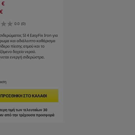
 €
 €
0.0
(0)
ιδερώματος SI 4 EasyFix Iron για
έρωμα και αδιάλειπτο καθάρισμα
ίδερο πίεσης ατμού και τo
ζόμενο δοχείο νερού.
νεται ενεργή σιδερώστρα.
ριση
ΠΡΟΣΘΉΚΗ ΣΤΟ ΚΑΛΆΘΙ
ερη τιμή των τελευταίων 30
ιν από την τρέχουσα προσφορά