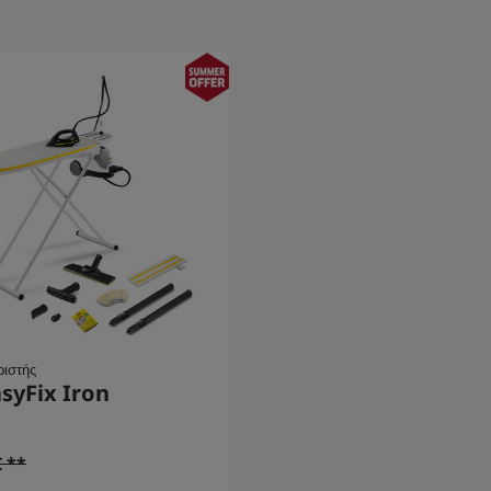
ιστής
asyFix Iron
€ **