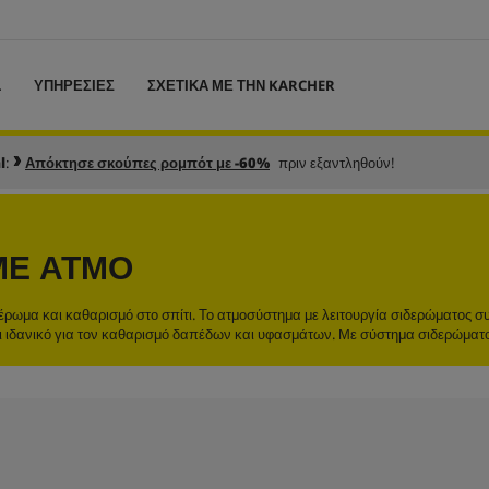
L
ΥΠΗΡΕΣΙΕΣ
ΣΧΕΤΙΚΑ ΜΕ ΤΗΝ KARCHER
l
:
Απόκτησε σκούπες ρομπότ με -60%
πριν εξαντληθούν!
ΜΕ ΑΤΜΌ
έρωμα και καθαρισμό στο σπίτι. Το ατμοσύστημα με λειτουργία σιδερώματος σ
ναι ιδανικό για τον καθαρισμό δαπέδων και υφασμάτων. Με σύστημα σιδερώματ