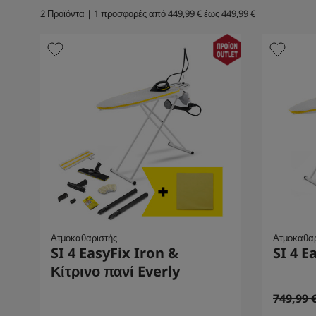
2
Προϊόντα |
1
προσφορές από
449,99 €
έως
449,99 €
Ατμοκαθαριστής
Ατμοκαθαρ
SI 4 EasyFix Iron &
SI 4 E
Κίτρινο πανί Everly
O
749,99 
l