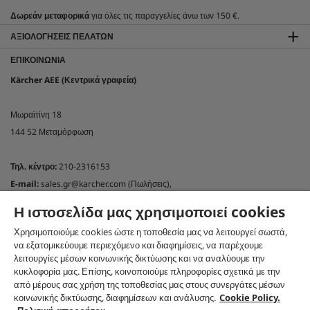
Δωρεάν μεταφορικά
για όλες τις παραγγελίες άνω των 150 €.
ΑΞΙΟΛΟΓΉΣΕΙΣ ΠΕΛΑΤΏΝ
ΕΠΙΚΟΙΝΩΝΊΑ
Kärcher AEE (Κεντρικά γραφεία)
Μωραϊτίνη 18
144 52 Μεταμόρφωση
Τηλ. κέντρο:
210-2316153
E-mail:
sales.gr@karcher.com (Πωλήσεις),
customercare.gr@karcher.com (Online shop)
Η ιστοσελίδα μας χρησιμοποιεί cookies
support.gr@karcher.com(Τεχνική υποστήριξη)
Χρησιμοποιούμε cookies ώστε η τοποθεσία μας να λειτουργεί σωστά,
NEWSLETTER KÄRCHER GREECE
να εξατομικεύουμε περιεχόμενο και διαφημίσεις, να παρέχουμε
λειτουργίες μέσων κοινωνικής δικτύωσης και να αναλύουμε την
Εγγραφή στο newsletter
κυκλοφορία μας. Επίσης, κοινοποιούμε πληροφορίες σχετικά με την
ΑΚΟΛΟΥΘΉΣΤΕ ΜΑΣ ΣΤΑ SOCIAL MEDIA
από μέρους σας χρήση της τοποθεσίας μας στους συνεργάτες μέσων
κοινωνικής δικτύωσης, διαφημίσεων και ανάλυσης.
Cookie Policy.