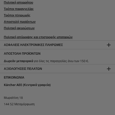
Πολιτική απορρήτου
Τρόποι παραγγελίας
Τρόποι πληρωμής
Αποστολή προϊόντων
Πολιτική ακυρώσεων
Πολιτική απόρριψης και επιστροφής μπαταριών
ΑΣΦΑΛΕΊΣ ΗΛΕΚΤΡΟΝΙΚΈΣ ΠΛΗΡΩΜΈΣ
ΑΠΟΣΤΟΛΉ ΠΡΟΪΌΝΤΩΝ
Δωρεάν μεταφορικά
για όλες τις παραγγελίες άνω των 150 €.
ΑΞΙΟΛΟΓΉΣΕΙΣ ΠΕΛΑΤΏΝ
ΕΠΙΚΟΙΝΩΝΊΑ
Kärcher AEE (Κεντρικά γραφεία)
Μωραϊτίνη 18
144 52 Μεταμόρφωση