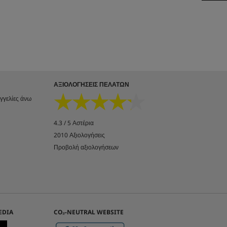
ΑΞΙΟΛΟΓΉΣΕΙΣ ΠΕΛΑΤΏΝ
★★★★★
★★★★★
αγγελίες άνω
4.3 / 5 Αστέρια
2010 Αξιολογήσεις
Προβολή αξιολογήσεων
EDIA
CO₂-NEUTRAL WEBSITE