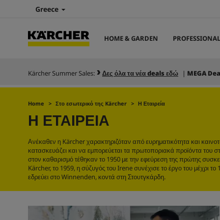
Greece
HOME & GARDEN
PROFESSIONA
Kärcher Summer Sales:
Δες όλα τα νέα deals εδώ
|
MEGA Dea
Home
Στο εσωτερικό της Kärcher
Η Εταιρεία
Η ΕΤΑΙΡΕΙΑ
Ανέκαθεν η Kärcher χαρακτηριζόταν από ευρηματικότητα και καινοτομ
κατασκευάζει και να εμπορεύεται τα πρωτοποριακά προϊόντα του στο
στον καθαρισμό τέθηκαν το 1950 με την εφεύρεση της πρώτης συσκε
Kärcher, το 1959, η σύζυγός του Irene συνέχισε το έργο του μέχρι τ
εδρεύει στο Winnenden, κοντά στη Στουτγκάρδη.