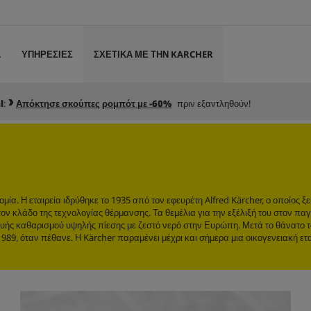
L
ΥΠΗΡΕΣΙΕΣ
ΣΧΕΤΙΚΑ ΜΕ ΤΗΝ KARCHER
l
:
Απόκτησε σκούπες ρομπότ με -60%
πριν εξαντληθούν!
ία. Η εταιρεία ιδρύθηκε το 1935 από τον εφευρέτη Alfred Kärcher, ο οποίος ξ
ν κλάδο της τεχνολογίας θέρμανσης. Τα θεμέλια για την εξέλιξή του στον πα
υής καθαρισμού υψηλής πίεσης με ζεστό νερό στην Ευρώπη. Μετά το θάνατο τ
ο 1989, όταν πέθανε. Η Kärcher παραμένει μέχρι και σήμερα μια οικογενειακή ετ