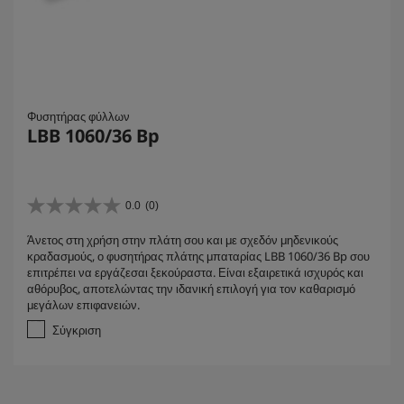
Φυσητήρας φύλλων
LBB 1060/36 Bp
0.0
(0)
0
.
Άνετος στη χρήση στην πλάτη σου και με σχεδόν μηδενικούς
0
κραδασμούς, ο φυσητήρας πλάτης μπαταρίας LBB 1060/36 Bp σου
α
επιτρέπει να εργάζεσαι ξεκούραστα. Είναι εξαιρετικά ισχυρός και
π
αθόρυβος, αποτελώντας την ιδανική επιλογή για τον καθαρισμό
ό
μεγάλων επιφανειών.
5
α
Σύγκριση
σ
τ
έ
ρ