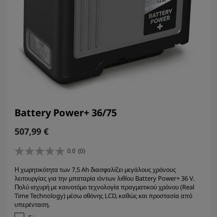
Battery Power+ 36/75
C
507,99 €
u
r
0.0
(0)
0
r
.
Η χωρητικότητα των 7,5 Ah διασφαλίζει μεγάλους χρόνους
e
0
λειτουργίας για την μπαταρία ιόντων λιθίου Battery Power+ 36 V.
α
n
Πολύ ισχυρή με καινοτόμο τεχνολογία πραγματικού χρόνου (Real
π
t
Time Technology) μέσω οθόνης LCD, καθώς και προστασία από
ό
p
υπερένταση.
5
r
α