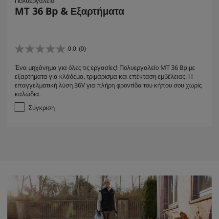
Πολυεργαλείο
MT 36 Bp & Εξαρτήματα
0.0
(0)
0
.
Ένα μηχάνημα για όλες τις εργασίες! Πολυεργαλείο MT 36 Bp με
0
εξαρτήματα για κλάδεμα, τριμάρισμα και επέκταση εμβέλειας. Η
α
επαγγελματική λύση 36V για πλήρη φροντίδα του κήπου σου χωρίς
π
καλώδια.
ό
5
Σύγκριση
α
σ
τ
έ
ρ
ι
α
.