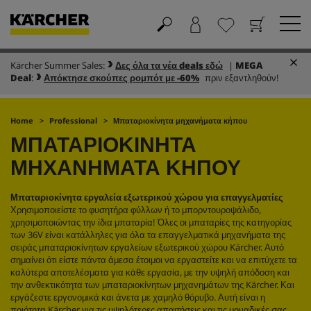
Kärcher Summer Sales:
Δες όλα τα νέα deals εδώ
|
MEGA
Καλάθι
Αγαπημένα
Deal
:
Απόκτησε σκούπες ρομπότ με -60%
πριν εξαντληθούν!
Home
Professional
Μπαταριοκίνητα μηχανήματα κήπου
ΜΠΑΤΑΡΙΟΚΊΝΗΤΑ
ΜΗΧΑΝΉΜΑΤΑ ΚΉΠΟΥ
Μπαταριοκίνητα εργαλεία εξωτερικού χώρου για επαγγελματίες
Χρησιμοποιείστε το φυσητήρα φύλλων ή το μπορντουροψάλιδο,
χρησιμοποιώντας την ίδια μπαταρία! Όλες οι μπαταρίες της κατηγορίας
των 36V είναι κατάλληλες για όλα τα επαγγελματικά μηχανήματα της
σειράς μπαταριοκίνητων εργαλείων εξωτερικού χώρου Kärcher. Αυτό
σημαίνει ότι είστε πάντα άμεσα έτοιμοι να εργαστείτε και να επιτύχετε τα
καλύτερα αποτελέσματα για κάθε εργασία, με την υψηλή απόδοση και
την ανθεκτικότητα των μπαταριοκίνητων μηχανημάτων της Kärcher. Και
εργάζεστε εργονομικά και άνετα με χαμηλό θόρυβο. Αυτή είναι η
ποιότητα Kärcher για τις υψηλότερες απαιτήσεις και τις μοναδικές σας