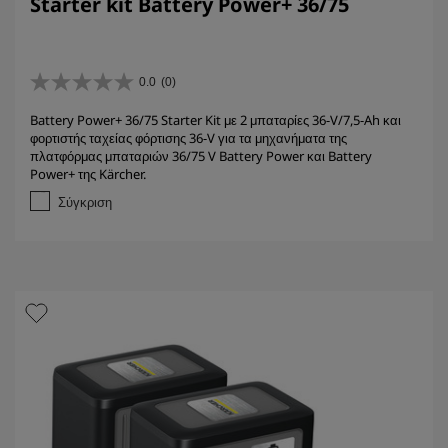
Starter kit Battery Power+ 36/75
0.0
(0)
0
.
Battery Power+ 36/75 Starter Kit με 2 μπαταρίες 36-V/7,5-Ah και
0
φορτιστής ταχείας φόρτισης 36-V για τα μηχανήματα της
α
πλατφόρμας μπαταριών 36/75 V Battery Power και Battery
π
Power+ της Kärcher.
ό
5
Σύγκριση
α
σ
τ
έ
ρ
ι
α
.