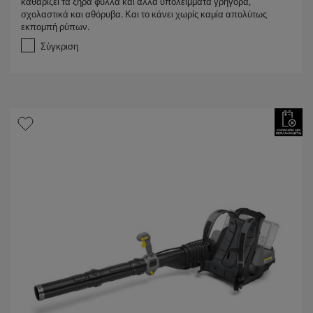
καθαρίζει τα ξηρά φύλλα και άλλα υπολείμματα γρήγορα,
α
σχολαστικά και αθόρυβα. Και το κάνει χωρίς καμία απολύτως
π
εκπομπή ρύπων.
ό
5
Σύγκριση
α
σ
τ
έ
ρ
ι
α
.