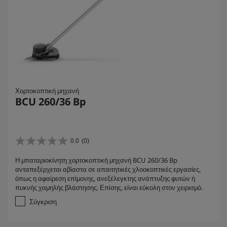
Χορτοκοπτική μηχανή
BCU 260/36 Bp
0.0
(0)
0
.
Η μπαταριοκίνητη χορτοκοπτική μηχανή BCU 260/36 Bp
0
ανταπεξέρχεται αβίαστα σε απαιτητικές χλοοκοπτικές εργασίες,
α
όπως η αφαίρεση επίμονης, ανεξέλεγκτης ανάπτυξης φυτών ή
π
πυκνής χαμηλής βλάστησης. Επίσης, είναι εύκολη στον χειρισμό.
ό
5
Σύγκριση
α
σ