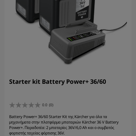
Starter kit Battery Power+ 36/60
0.0
(0)
0
.
Battery Power+ 36/60 Starter Kit της Kärcher για όλα τα
0
μηχανήματα στην πλατφόρμα μπαταριών Kärcher 36 V Battery
α
Power+. Παραδοτέα: 2 μπαταρίες 36V/6,0 Ah και ο συμβατός
π
φορτιστής ταχείας φόρτισης 36V.
ό