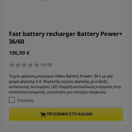
Fast battery recharger Battery Power+
36/60
C
196,99 €
u
r
0.0
(0)
0
r
.
Ταχεία φόρτιση μπαταριών λιθίου Battery Power+ 36 V με μέγ.
e
0
ρεύμα φόρτισης 6 A: Φορτιστής ταχείας φόρτισης με ένδειξη
α
n
κατάστασης λειτουργίας LED. Χαμηλή κατανάλωση ενέργειας στην
π
t
κατάσταση αναμονής, κατάλληλο για επιτοίχια στερέωση.
ό
p
5
Σύγκριση
r
α
σ
o
ΠΡΟΣΘΉΚΗ ΣΤΟ ΚΑΛΆΘΙ
τ
d
έ
u
ρ
c
ι