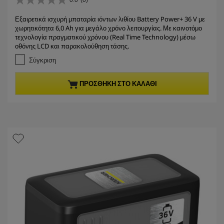
r
0.0
(0)
0
r
.
Εξαιρετικά ισχυρή μπαταρία ιόντων λιθίου Battery Power+ 36 V με
e
0
χωρητικότητα 6,0 Ah για μεγάλο χρόνο λειτουργίας. Με καινοτόμο
α
n
τεχνολογία πραγματικού χρόνου (Real Time Technology) μέσω
π
t
οθόνης LCD και παρακολούθηση τάσης.
ό
p
5
Σύγκριση
r
α
σ
o
ΠΡΟΣΘΉΚΗ ΣΤΟ ΚΑΛΆΘΙ
τ
d
έ
u
ρ
c
ι
t
α
.
p
r
i
c
e