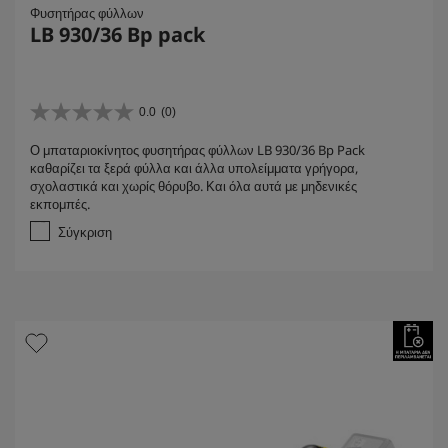
Φυσητήρας φύλλων
LB 930/36 Bp pack
0.0
(0)
0
.
Ο μπαταριοκίνητος φυσητήρας φύλλων LB 930/36 Bp Pack
0
καθαρίζει τα ξερά φύλλα και άλλα υπολείμματα γρήγορα,
α
σχολαστικά και χωρίς θόρυβο. Και όλα αυτά με μηδενικές
π
εκπομπές.
ό
5
Σύγκριση
α
σ
τ
έ
ρ
ι
α
.