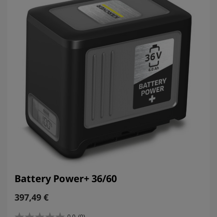
Battery Power+ 36/60
C
397,49 €
u