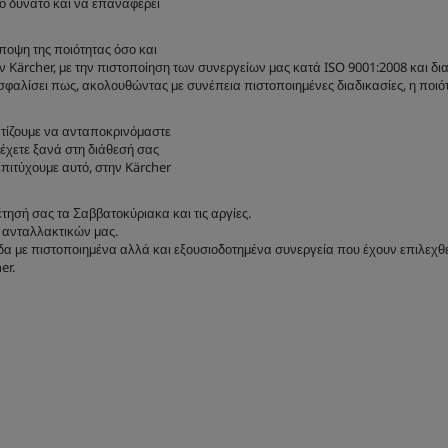
ρο δυνατό και να επαναφέρει
άποψη της ποιότητας όσο και
ην Kärcher, με την πιστοποίηση των συνεργείων μας κατά ISO 9001:2008 και δι
σφαλίσει πως, ακολουθώντας με συνέπεια πιστοποιημένες διαδικασίες, η ποιό
ντίζουμε να ανταποκρινόμαστε
 έχετε ξανά στη διάθεσή σας
επιτύχουμε αυτό, στην Kärcher
τησή σας τα Σαββατοκύριακα και τις αργίες.
 ανταλλακτικών μας.
δα με πιστοποιημένα αλλά και εξουσιοδοτημένα συνεργεία που έχουν επιλεχθ
er.