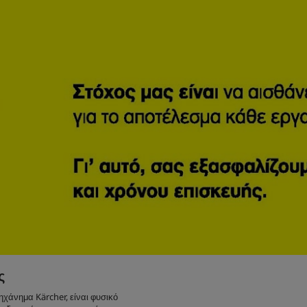
ς
ηχάνημα Kärcher, είναι φυσικό