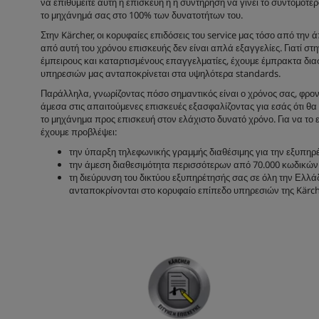
να επιθυμείτε αυτή η επισκευή ή η συντήρηση να γίνει το συντομότε
το μηχάνημά σας στο 100% των δυνατοτήτων του.
Στην Kärcher, οι κορυφαίες επιδόσεις του service μας τόσο από την 
από αυτή του χρόνου επισκευής δεν είναι απλά εξαγγελίες. Γιατί στ
έμπειρους και καταρτισμένους επαγγελματίες, έχουμε έμπρακτα δια
υπηρεσιών μας ανταποκρίνεται στα υψηλότερα standards.
Παράλληλα, γνωρίζοντας πόσο σημαντικός είναι ο χρόνος σας, φρο
άμεσα στις απαιτούμενες επισκευές εξασφαλίζοντας για εσάς ότι θα
το μηχάνημα προς επισκευή στον ελάχιστο δυνατό χρόνο. Για να το 
έχουμε προβλέψει:
την ύπαρξη τηλεφωνικής γραμμής διαθέσιμης για την εξυπηρέ
την άμεση διαθεσιμότητα περισσότερων από 70.000 κωδικών
τη διεύρυνση του δικτύου εξυπηρέτησής σας σε όλη την Ελλά
ανταποκρίνονται στο κορυφαίο επίπεδο υπηρεσιών της Kärch