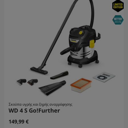
Σκούπα υγρής και ξηρής αναρρόφησης
WD 4 S Go!Further
C
149,99 €
u