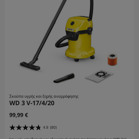
α
.
Σκούπα υγρής και ξηρής αναρρόφησης
WD 3 V-17/4/20
C
99,99 €
u
r
4.8
(80)
4
r
.