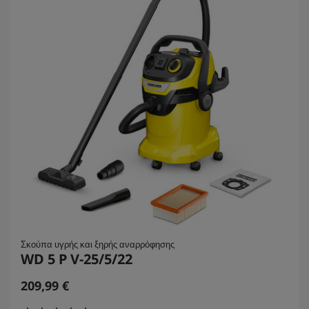
6
κ
ρ
ι
τ
ι
κ
έ
ς
Σκούπα υγρής και ξηρής αναρρόφησης
WD 5 P V-25/5/22
C
209,99 €
u