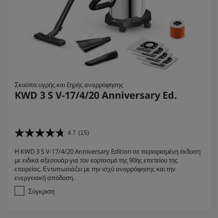
Σκούπα υγρής και ξηρής αναρρόφησης
KWD 3 S V-17/4/20 Anniversary Ed.
4.7
(15)
4
.
Η KWD 3 S V-17/4/20 Anniversary Edition σε περιορισμένη έκδοση
7
με ειδικά αξεσουάρ για τον εορτασμό της 90ής επετείου της
α
εταιρείας. Εντυπωσιάζει με την ισχύ αναρρόφησης και την
π
ενεργειακή απόδοση.
ό
5
Σύγκριση
α
σ
τ