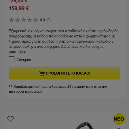
S
-25,00 €
d
a
C
159,99 €
p
v
u
r
i
r
0.0
(0)
o
0
n
r
d
.
g
Εξαιρετικά ισχυρή και ενεργειακά αποδοτική σκούπα υγρής/ξηρής
e
0
u
αναρρόφησης με κάδο από ανοξείδωτο ατσάλι χωρητικότητας 20
α
n
c
λίτρων, πρίζα για τη σύνδεση ηλεκτρικών εργαλείων, καλώδιο 5
π
t
t
μέτρων, σωλήνα αναρρόφησης 2,2 μέτρων και λειτουργία
ό
p
φυσητήρα.
p
5
r
α
r
Σύγκριση
σ
o
i
τ
d
c
ΠΡΟΣΘΉΚΗ ΣΤΟ ΚΑΛΆΘΙ
έ
u
e
ρ
c
ι
** Χαμηλότερη τιμή των τελευταίων 30 ημερών πριν από την
t
α
τρέχουσα προσφορά
.
p
r
i
c
e