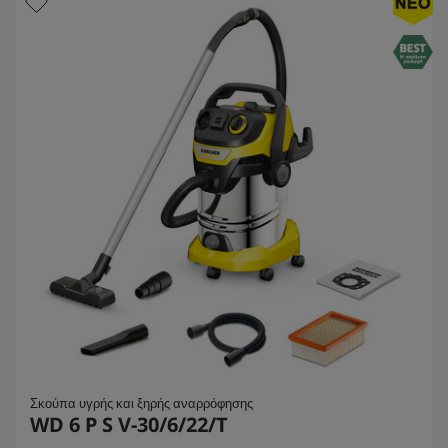
7
i
κ
c
ρ
ι
e
τ
ι
κ
έ
ς
Σκούπα υγρής και ξηρής αναρρόφησης
WD 6 P S V-30/6/22/T