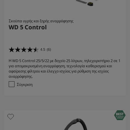
Σκούπα υγρής και ξηρής αναρρόφησης
WD 5 Control
4.5
(6)
4
.
Η WD 5 Control 25/5/22 με δοχείο 25 λίτρων, τηλεχειριστήριο 2 σε 1
5
για απομακρυσμένη αναρρόφηση, τεχνολογία καθαρισμού και
α
αφαίρεσης φίλτρου και έλεγχο ισχύος για ρύθμιση της ισχύος
π
αναρρόφησης.
ό
5
Σύγκριση
α
σ
τ
έ
ρ
ι
α
.