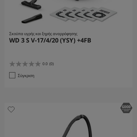
Σκούπα υγρής και ξηρής αναρρόφησης
WD 3 S V-17/4/20 (YSY) +4FB
0.0
(0)
0
.
Σύγκριση
0
α
π
ό
5
α
σ
τ
έ
ρ
ι