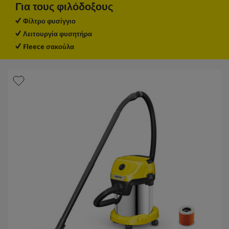
Για τους φιλόδοξους
τ
e
ι
Φίλτρο φυσίγγιο
κ
Λειτουργία φυσητήρα
έ
ς
Fleece σακούλα