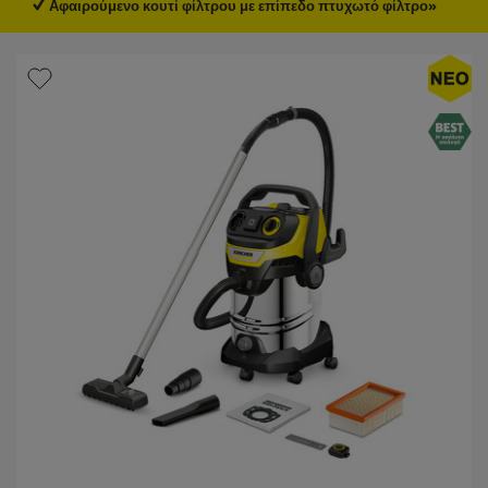
Αφαιρούμενο κουτί φίλτρου με επίπεδο πτυχωτό φίλτρο»