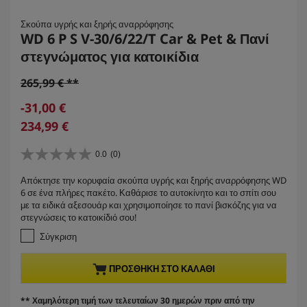
Σκούπα υγρής και ξηρής αναρρόφησης
WD 6 P S V-30/6/22/T Car & Pet & Πανί
στεγνώματος για κατοικίδια
O
265,99 € **
l
S
-31,00 €
d
a
C
234,99 €
p
v
u
r
i
r
0.0
(0)
o
0
n
r
d
.
g
Απόκτησε την κορυφαία σκούπα υγρής και ξηρής αναρρόφησης WD
e
0
u
6 σε ένα πλήρες πακέτο. Καθάρισε το αυτοκίνητο και το σπίτι σου
α
n
c
με τα ειδικά αξεσουάρ και χρησιμοποίησε το πανί βισκόζης για να
π
t
t
στεγνώσεις το κατοικίδιό σου!
ό
p
p
5
Σύγκριση
r
α
r
σ
o
i
ΠΡΟΣΘΉΚΗ ΣΤΟ ΚΑΛΆΘΙ
τ
d
c
έ
u
e
ρ
** Χαμηλότερη τιμή των τελευταίων 30 ημερών πριν από την
c