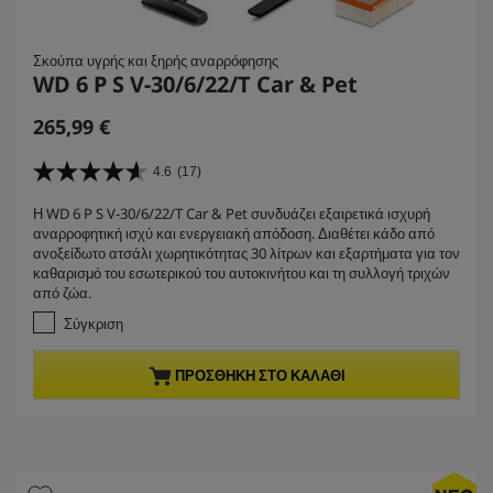
Σκούπα υγρής και ξηρής αναρρόφησης
WD 6 P S V-30/6/22/T Car & Pet
C
265,99 €
u
r
4.6
(17)
4
r
.
Η WD 6 P S V-30/6/22/T Car & Pet συνδυάζει εξαιρετικά ισχυρή
e
6
αναρροφητική ισχύ και ενεργειακή απόδοση. Διαθέτει κάδο από
α
n
ανοξείδωτο ατσάλι χωρητικότητας 30 λίτρων και εξαρτήματα για τον
π
t
καθαρισμό του εσωτερικού του αυτοκινήτου και τη συλλογή τριχών
ό
p
από ζώα.
5
r
α
Σύγκριση
σ
o
τ
d
ΠΡΟΣΘΉΚΗ ΣΤΟ ΚΑΛΆΘΙ
έ
u
ρ
c
ι
t
α
.
p
1
r