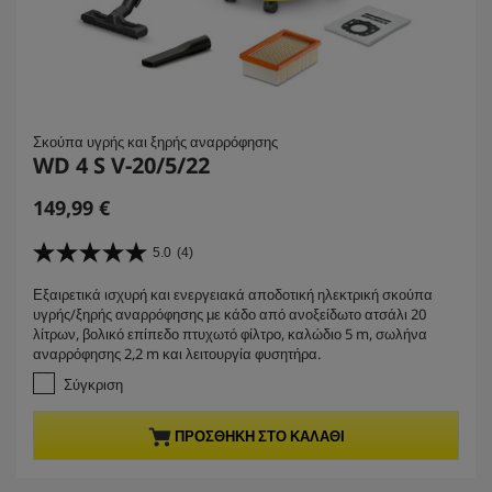
Σκούπα υγρής και ξηρής αναρρόφησης
WD 4 S V-20/5/22
C
149,99 €
u
r
5.0
(4)
5
r
.
Εξαιρετικά ισχυρή και ενεργειακά αποδοτική ηλεκτρική σκούπα
e
0
υγρής/ξηρής αναρρόφησης με κάδο από ανοξείδωτο ατσάλι 20
α
n
λίτρων, βολικό επίπεδο πτυχωτό φίλτρο, καλώδιο 5 m, σωλήνα
π
t
αναρρόφησης 2,2 m και λειτουργία φυσητήρα.
ό
p
5
Σύγκριση
r
α
σ
o
ΠΡΟΣΘΉΚΗ ΣΤΟ ΚΑΛΆΘΙ
τ
d
έ
u
ρ