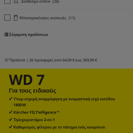
Διαθέσιμο online
(26)
Μπαταριοκίνητες συσκευές
(11)
Σύγκριση προϊόντων
37
Προϊόντα |
26
προσφορές από
64,99 €
έως
369,99 €
WD 7
Για τους ειδικούς
Υπερ-ισχυρή αναρρόφηση με ονομαστική ισχύ εισόδου
1400 W
Kärcher FILT!elligence™
Τηλεχειριστήριο 2-σε-1
Καθαρισμός φίλτρου με το πάτημα ενός κουμπιού