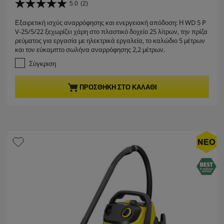
r
5.0
(2)
5
r
.
Εξαιρετική ισχύς αναρρόφησης και ενεργειακή απόδοση: Η WD 5 P
e
0
V-25/5/22 ξεχωρίζει χάρη στο πλαστικό δοχείο 25 λίτρων, την πρίζα
α
n
ρεύματος για εργασία με ηλεκτρικά εργαλεία, το καλώδιο 5 μέτρων
π
t
και τον εύκαμπτο σωλήνα αναρρόφησης 2,2 μέτρων.
ό
p
5
Σύγκριση
r
α
σ
o
ΠΡΟΣΘΉΚΗ ΣΤΟ ΚΑΛΆΘΙ
τ
d
έ
u
ρ
c
ι
t
α
.
p
2
r
κ
i
ρ
c
ι
τ
e
ι
κ
έ
ς