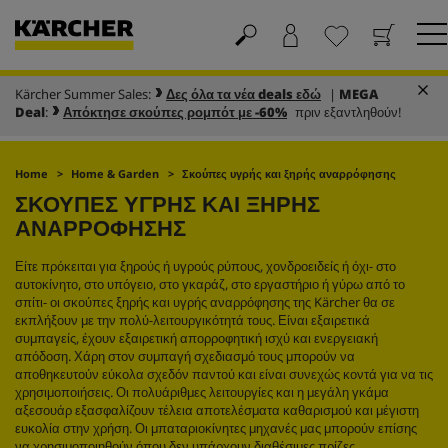
Kärcher Summer Sales:
Δες όλα τα νέα deals εδώ
|
MEGA
Καλάθι
Αγαπημένα
Deal
:
Απόκτησε σκούπες ρομπότ με -60%
πριν εξαντληθούν!
Home
Home & Garden
Σκούπες υγρής και ξηρής αναρρόφησης
ΣΚΟΥΠΕΣ ΥΓΡΗΣ ΚΑΙ ΞΗΡΗΣ
ΑΝΑΡΡΟΦΗΣΗΣ
Είτε πρόκειται για ξηρούς ή υγρούς ρύπους, χονδροειδείς ή όχι- στο
αυτοκίνητο, στο υπόγειο, στο γκαράζ, στο εργαστήριο ή γύρω από το
σπίτι- οι σκούπες ξηρής και υγρής αναρρόφησης της Kärcher θα σε
εκπλήξουν με την πολύ-λειτουργικότητά τους. Είναι εξαιρετικά
συμπαγείς, έχουν εξαιρετική απορροφητική ισχύ και ενεργειακή
απόδοση. Χάρη στον συμπαγή σχεδιασμό τους μπορούν να
αποθηκευτούν εύκολα σχεδόν παντού και είναι συνεχώς κοντά για να τις
χρησιμοποιήσεις. Οι πολυάριθμες λειτουργίες και η μεγάλη γκάμα
αξεσουάρ εξασφαλίζουν τέλεια αποτελέσματα καθαρισμού και μέγιστη
ευκολία στην χρήση. Οι μπαταριοκίνητες μηχανές μας μπορούν επίσης
να χρησιμοποιηθούν όπου δεν υπάρχουν διαθέσιμες πρίζες.