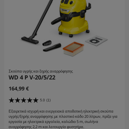
Σκούπα υγρής και ξηρής αναρρόφησης
WD 4 P V-20/5/22
C
164,99 €
u
r
5.0
(1)
5
r
.
Εξαιρετικά ισχυρή και ενεργειακά αποδοτική ηλεκτρική σκούπα
e
0
υγρής/ξηρής αναρρόφησης με πλαστικό κάδο 20 λίτρων, πρίζα για
α
n
εργασία με ηλεκτρικά εργαλεία, καλώδιο 5 m, σωλήνα
π
t
αναρρόφησης 2,2 m και λειτουργία φυσητήρα.
ό