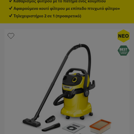
Καθαρισμός φίλτρου με το πάτημα ενός κουμπιού
κ
Αφαιρούμενο κουτί φίλτρου με επίπεδο πτυχωτό φίλτρο»
έ
ς
Τηλεχειριστήριο 2 σε 1 (προαιρετικό)