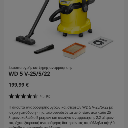
Σκούπα υγρής και ξηρής αναρρόφησης
WD 5 V-25/5/22
C
199,99 €
u
r
4.5
(6)
4
r
.
Η σκούπα αναρρόφησης υγρών και στερεών WD 5 V-25/5/22 με
e
5
ισχυρή απόδοση – η οποίο συνοδεύεται από πλαστικό κάδο 25
α
n
λίτρων, καλώδιο 5 μέτρων και σωλήνα αναρρόφησης 2,2 μέτρων –
π
t
παρέχει εξαιρετική αναρρόφηση διατηρώντας παράλληλα υψηλό
ό
επίπεδο ενεργειακής απόδοσης.