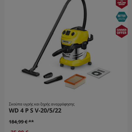
Σκούπα υγρής και ξηρής αναρρόφησης
WD 4 P S V-20/5/22
O
184,99 € **
l