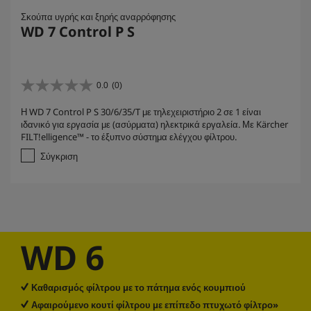
Σκούπα υγρής και ξηρής αναρρόφησης
WD 7 Control P S
0.0
(0)
0
.
Η WD 7 Control P S 30/6/35/T με τηλεχειριστήριο 2 σε 1 είναι
0
ιδανικό για εργασία με (ασύρματα) ηλεκτρικά εργαλεία. Με Kärcher
α
FILT!elligence™ - το έξυπνο σύστημα ελέγχου φίλτρου.
π
ό
Σύγκριση
5
α
σ
τ
έ
ρ
WD 6
ι
α
.
Καθαρισμός φίλτρου με το πάτημα ενός κουμπιού
Αφαιρούμενο κουτί φίλτρου με επίπεδο πτυχωτό φίλτρο»