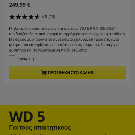
C
249,99 €
u
r
4.5
(15)
4
r
.
Η ηλεκτρική σκούπα υγρών και στερεών WD 6 P S V-30/6/22/T
e
5
συνδυάζει εξαιρετικά ισχυρή αναρρόφηση και ενεργειακή απόδοση.
α
n
Με δοχείο 30 λίτρων από ανοξείδωτο χάλυβα, επίπεδο πτυχωτό
π
t
φίλτρο που καθαρίζεται με το πάτημα ενός κουμπιού, λειτουργία
ό
p
φυσητήρα και ενσωματωμένη πρίζα ρεύματος.
5
r
α
Σύγκριση
σ
o
τ
d
ΠΡΟΣΘΉΚΗ ΣΤΟ ΚΑΛΆΘΙ
έ
u
ρ
c
ι
t
α
.
p
1
r
5
WD 5
i
κ
c
ρ
ι
e
Για τους απαιτητικούς
τ
ι