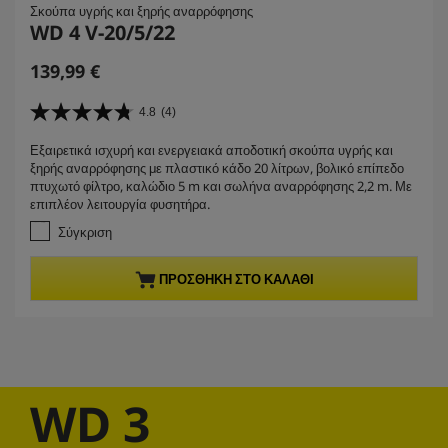
Σκούπα υγρής και ξηρής αναρρόφησης
WD 4 V-20/5/22
C
139,99 €
u
r
4.8
(4)
4
r
.
Εξαιρετικά ισχυρή και ενεργειακά αποδοτική σκούπα υγρής και
e
8
ξηρής αναρρόφησης με πλαστικό κάδο 20 λίτρων, βολικό επίπεδο
α
n
πτυχωτό φίλτρο, καλώδιο 5 m και σωλήνα αναρρόφησης 2,2 m. Με
π
t
επιπλέον λειτουργία φυσητήρα.
ό
p
5
Σύγκριση
r
α
σ
o
ΠΡΟΣΘΉΚΗ ΣΤΟ ΚΑΛΆΘΙ
τ
d
έ
u
ρ
c
ι
t
α
.
p
4
r
WD 3
κ
i
ρ
c
ι